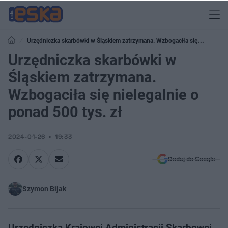
Urzędniczka skarbówki w Śląskiem zatrzymana. Wzbogaciła się
nielegalnie o ponad 500 tys. zł
Urzędniczka skarbówki w
Śląskiem zatrzymana.
Wzbogaciła się nielegalnie o
ponad 500 tys. zł
2024-01-26
19:33
Dodaj do Google
Szymon Bijak
Urzędniczka Krajowej Administracji Skarbowej