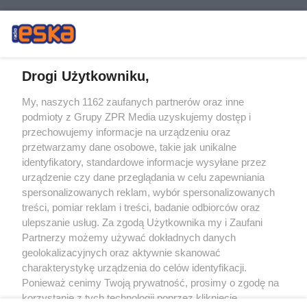
Drogi Użytkowniku,
My, naszych 1162 zaufanych partnerów oraz inne
Żaden utwór zamieszczony w serwisie nie może być powielany i
podmioty z Grupy ZPR Media uzyskujemy dostęp i
rozpowszechniany lub dalej rozpowszechniany w jakikolwiek sposób (w
tym także elektroniczny lub mechaniczny) na jakimkolwiek polu
przechowujemy informacje na urządzeniu oraz
eksploatacji w jakiejkolwiek formie, włącznie z umieszczaniem w Internecie
przetwarzamy dane osobowe, takie jak unikalne
bez pisemnej zgody właściciela praw. Jakiekolwiek użycie lub
wykorzystanie utworów w całości lub w części z naruszeniem prawa, tzn.
identyfikatory, standardowe informacje wysyłane przez
bez właściwej zgody, jest zabronione pod groźbą kary i może być ścigane
urządzenie czy dane przeglądania w celu zapewniania
prawnie.
spersonalizowanych reklam, wybór spersonalizowanych
treści, pomiar reklam i treści, badanie odbiorców oraz
ulepszanie usług. Za zgodą Użytkownika my i Zaufani
Partnerzy możemy używać dokładnych danych
geolokalizacyjnych oraz aktywnie skanować
charakterystykę urządzenia do celów identyfikacji.
O nas
Ponieważ cenimy Twoją prywatność, prosimy o zgodę na
korzystanie z tych technologii poprzez kliknięcie
Informacje prawne