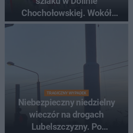
szlaku w Dolinie
Chochołowskiej. Wokół
turyści!
TRAGICZNY WYPADEK
Niebezpieczny niedzielny
wieczór na drogach
Lubelszczyzny. Po