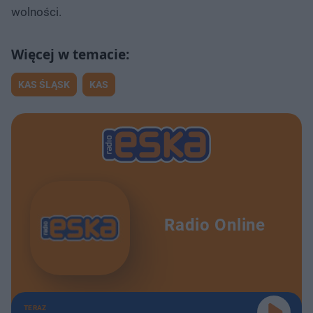
wolności.
KAS ŚLĄSK
KAS
Radio Online
TERAZ