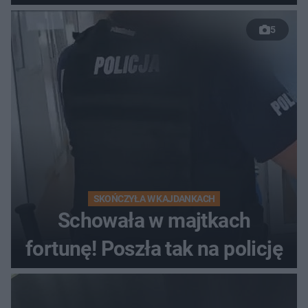
nieudanym manewrze
5
wyprzedzania zginął
kierowca auta
SKOŃCZYŁA W KAJDANKACH
Schowała w majtkach
fortunę! Poszła tak na policję