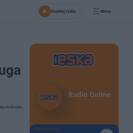
Słuchaj radia
Menu
ługa
Radio Online
daj do Google
TERAZ GRAMY