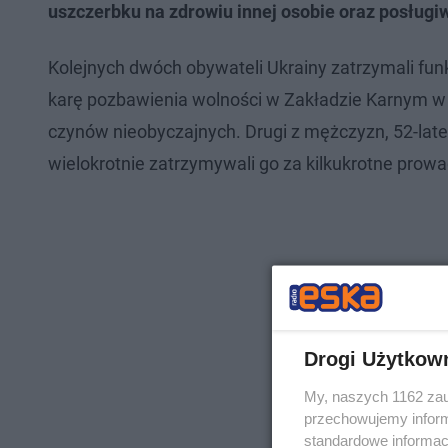
uszczerbku na zdrowiu innej osobie oraz posług
Kolejnych dwóch obywateli Ukrainy zatrzymali fun
karę pozbawienia wolności w Zakładzie Karnym w 
czynów nieobyczajnych. Drugi z mężczyzn, 52-late
wielokrotnie zatrzymywali go za kilkukrotne pro
Drogi Użytkow
My, naszych 1162 zau
przechowujemy informa
standardowe informac