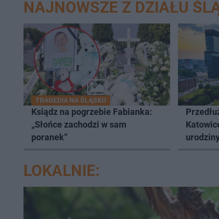
NAJNOWSZE Z DZIAŁU ŚLĄ
TRAGEDIA NA ŚLĄSKU
Ksiądz na pogrzebie Fabianka:
Przedłuż
„Słońce zachodzi w sam
Katowic
poranek”
urodziny
LOKALNIE: