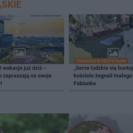
SKIE
MATERIAŁ SPONSOROWANY
TRAGEDIA W PRZYSTAJNI
 wakacje już dziś –
„Serce ludzkie się buntu
e zapraszają na swoje
kościele żegnali małego
!
Fabianka