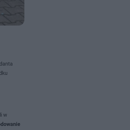
ndanta
ądku
li w
odowanie