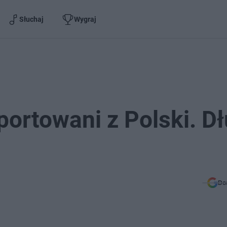
Słuchaj
Wygraj
portowani z Polski. D
Do