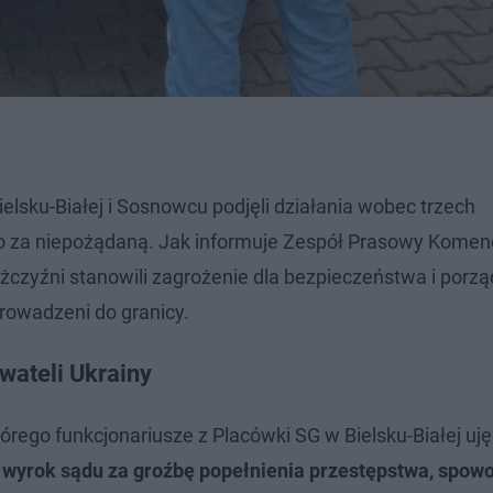
elsku-Białej i Sosnowcu podjęli działania wobec trzech
o za niepożądaną. Jak informuje Zespół Prasowy Kome
żczyźni stanowili zagrożenie dla bezpieczeństwa i porz
rowadzeni do granicy.
wateli Ukrainy
órego funkcjonariusze z Placówki SG w Bielsku-Białej uję
wyrok sądu za groźbę popełnienia przestępstwa, spow