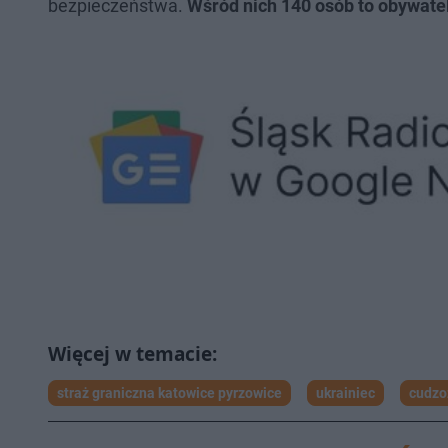
bezpieczeństwa.
Wśród nich 140 osób to obywatel
straż graniczna katowice pyrzowice
ukrainiec
cudzo