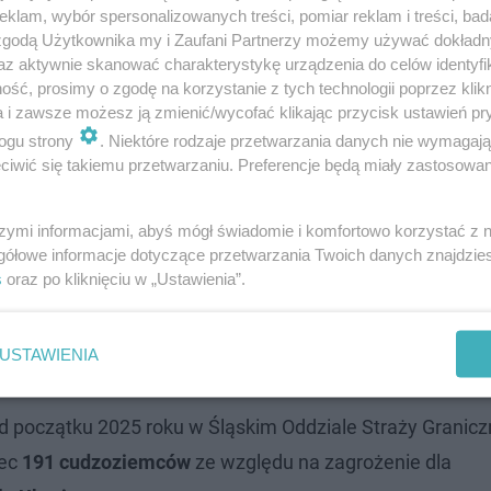
klam, wybór spersonalizowanych treści, pomiar reklam i treści, bad
 zgodą Użytkownika my i Zaufani Partnerzy możemy używać dokład
az aktywnie skanować charakterystykę urządzenia do celów identyfi
ść, prosimy o zgodę na korzystanie z tych technologii poprzez klikn
a i zawsze możesz ją zmienić/wycofać klikając przycisk ustawień pr
aście osób zatrzymanych w dwa dni. Znam…
ogu strony
. Niektóre rodzaje przetwarzania danych nie wymagaj
iwić się takiemu przetwarzaniu. Preferencje będą miały zastosowanie
zdu
szymi informacjami, abyś mógł świadomie i komfortowo korzystać z
gółowe informacje dotyczące przetwarzania Twoich danych znajdzi
e zobowiązujące ich do powrotu do kraju pochodzenia. 
s
oraz po kliknięciu w „Ustawienia”.
astowej wykonalności ze względu na ochronę bezpieczeń
wadzeni do granicy i przekazani władzom swojego kraju. 
USTAWIENIA
z wjazdu do krajów strefy Schengen na okres od 6 do 8 l
Od początku 2025 roku w Śląskim Oddziale Straży Granicz
bec
191 cudzoziemców
ze względu na zagrożenie dla