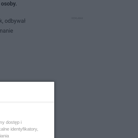
 osoby.
ek, odbywał
onanie
y dostęp i
lne identyfikatory,
iania