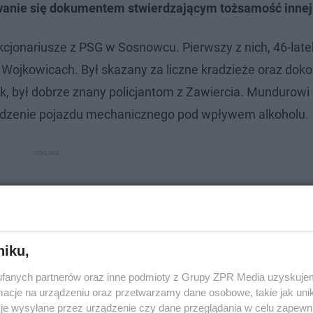
iwanie się dokumentem stwierdzającym tożsamość innej
kcjonariusze z PSG w Sosnowcu. Pierwszy z nich, 46-lat
Wojkowicach. Był skazany za liczne kradzieże oraz dok
k, był dobrze znany policjantom z Zawiercia. Mundurowi
wadzenie pojazdu mechanicznego pod wpływem alkoholu.
niku,
fanych partnerów oraz inne podmioty z Grupy ZPR Media uzyskujem
cje na urządzeniu oraz przetwarzamy dane osobowe, takie jak unika
je wysyłane przez urządzenie czy dane przeglądania w celu zapewn