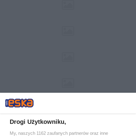
Drogi Użytkowniku,
My, naszych 1162 zaufanych partnerów oraz inne
Żaden utwór zamieszczony w serwisie nie może być powielany i