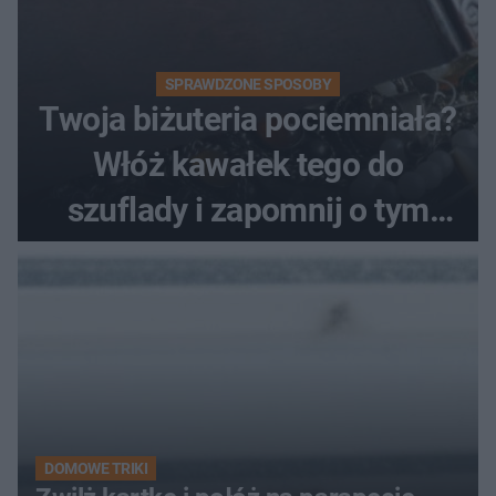
SPRAWDZONE SPOSOBY
Twoja biżuteria pociemniała?
Włóż kawałek tego do
szuflady i zapomnij o tym
problemie. Sposób na
pociemniałą biżuterię
DOMOWE TRIKI