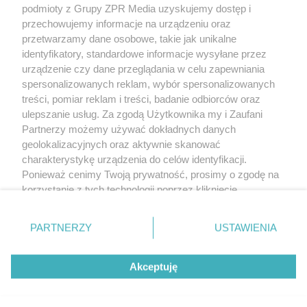
podmioty z Grupy ZPR Media uzyskujemy dostęp i
rozpowszechniany lub dalej rozpowszechniany w jakikolwiek sposób (w
tym także elektroniczny lub mechaniczny) na jakimkolwiek polu
przechowujemy informacje na urządzeniu oraz
eksploatacji w jakiejkolwiek formie, włącznie z umieszczaniem w Internecie
przetwarzamy dane osobowe, takie jak unikalne
bez pisemnej zgody właściciela praw. Jakiekolwiek użycie lub
identyfikatory, standardowe informacje wysyłane przez
wykorzystanie utworów w całości lub w części z naruszeniem prawa, tzn.
bez właściwej zgody, jest zabronione pod groźbą kary i może być ścigane
urządzenie czy dane przeglądania w celu zapewniania
prawnie.
spersonalizowanych reklam, wybór spersonalizowanych
treści, pomiar reklam i treści, badanie odbiorców oraz
ulepszanie usług. Za zgodą Użytkownika my i Zaufani
Partnerzy możemy używać dokładnych danych
geolokalizacyjnych oraz aktywnie skanować
charakterystykę urządzenia do celów identyfikacji.
Ponieważ cenimy Twoją prywatność, prosimy o zgodę na
O nas
korzystanie z tych technologii poprzez kliknięcie
Informacje prawne
„Akceptuję”. Zgoda jest dobrowolna i zawsze możesz ją
zmienić/wycofać klikając przycisk ustawień prywatności
Nasze serwisy
PARTNERZY
USTAWIENIA
znajdujący się w lewym dolnym rogu strony
. Niektóre
rodzaje przetwarzania danych nie wymagają zgody
© 2026 Grupa ZPR Media
Akceptuję
użytkownika, ale masz prawo sprzeciwić się takiemu
przetwarzaniu. Preferencje będą miały zastosowanie tylko
na tej witrynie.