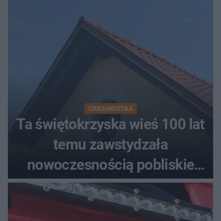
CIEKAWOSTKA
Ta świętokrzyska wieś 100 lat
temu zawstydzała
nowoczesnością pobliskie
miasta. Prąd, telefon i
luksusowa auta