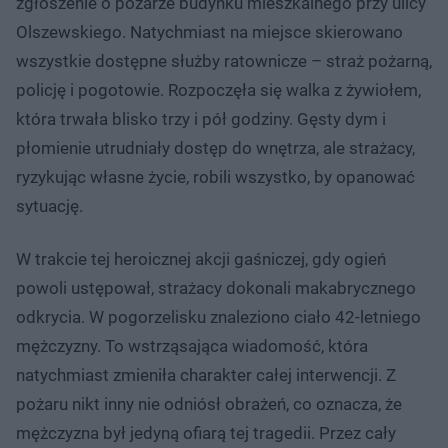
zgłoszenie o pożarze budynku mieszkalnego przy ulicy
Olszewskiego. Natychmiast na miejsce skierowano
wszystkie dostępne służby ratownicze – straż pożarną,
policję i pogotowie. Rozpoczęła się walka z żywiołem,
która trwała blisko trzy i pół godziny. Gęsty dym i
płomienie utrudniały dostęp do wnętrza, ale strażacy,
ryzykując własne życie, robili wszystko, by opanować
sytuację.
W trakcie tej heroicznej akcji gaśniczej, gdy ogień
powoli ustępował, strażacy dokonali makabrycznego
odkrycia. W pogorzelisku znaleziono ciało 42-letniego
mężczyzny. To wstrząsająca wiadomość, która
natychmiast zmieniła charakter całej interwencji. Z
pożaru nikt inny nie odniósł obrażeń, co oznacza, że
mężczyzna był jedyną ofiarą tej tragedii. Przez cały