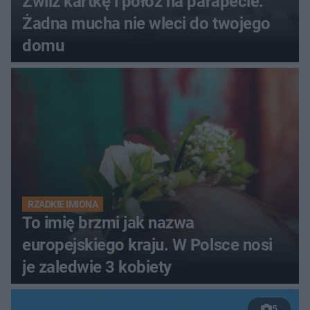
Zwilż kartkę i połóż na parapecie.
Żadna mucha nie wleci do twojego
domu
RZADKIE IMIONA
To imię brzmi jak nazwa
europejskiego kraju. W Polsce nosi
je zaledwie 3 kobiety
5