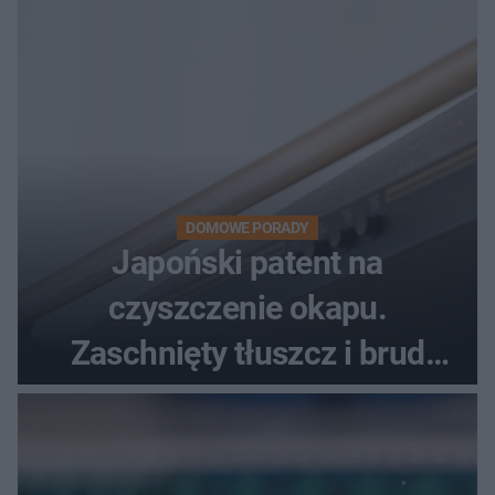
DOMOWE PORADY
Japoński patent na
czyszczenie okapu.
Zaschnięty tłuszcz i brud
znikną bez szorowania