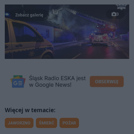
3
JAWORZNO
ŚMIERĆ
POŻAR