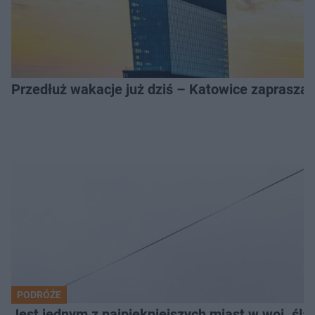
Przedłuż wakacje już dziś – Katowice zapraszaj
PODRÓŻE
Jest jednym z najpiękniejszych miast w woj. ślą