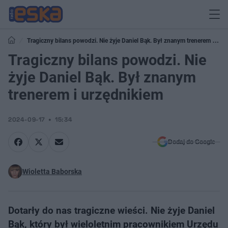
Tragiczny bilans powodzi. Nie żyje Daniel Bąk. Był znanym trenerem i
urzędnikiem
Tragiczny bilans powodzi. Nie
żyje Daniel Bąk. Był znanym
trenerem i urzędnikiem
2024-09-17
15:34
Dodaj do Google
Wioletta Baborska
Dotarły do nas tragiczne wieści. Nie żyje Daniel
Bąk, który był wieloletnim pracownikiem Urzędu