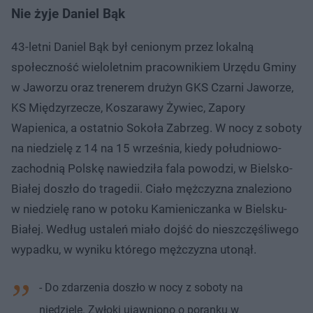
Nie żyje Daniel Bąk
43-letni Daniel Bąk był cenionym przez lokalną
społeczność wieloletnim pracownikiem Urzędu Gminy
w Jaworzu oraz trenerem drużyn GKS Czarni Jaworze,
KS Międzyrzecze, Koszarawy Żywiec, Zapory
Wapienica, a ostatnio Sokoła Zabrzeg. W nocy z soboty
na niedzielę z 14 na 15 września, kiedy południowo-
zachodnią Polskę nawiedziła fala powodzi, w Bielsko-
Białej doszło do tragedii. Ciało mężczyzna znaleziono
w niedzielę rano w potoku Kamieniczanka w Bielsku-
Białej. Według ustaleń miało dojść do nieszczęśliwego
wypadku, w wyniku którego mężczyzna utonął.
- Do zdarzenia doszło w nocy z soboty na
niedzielę. Zwłoki ujawniono o poranku w