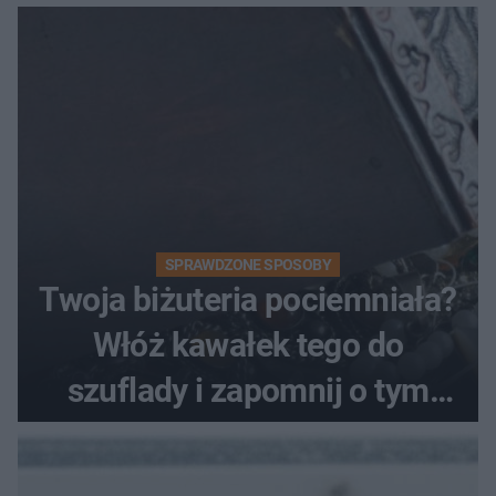
SPRAWDZONE SPOSOBY
Twoja biżuteria pociemniała?
Włóż kawałek tego do
szuflady i zapomnij o tym
problemie. Sposób na
pociemniałą biżuterię