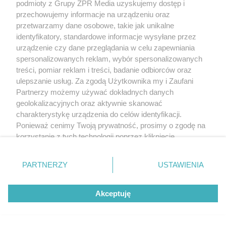
podmioty z Grupy ZPR Media uzyskujemy dostęp i
przechowujemy informacje na urządzeniu oraz
Żaden utwór zamieszczony w serwisie nie może być powielany i
rozpowszechniany lub dalej rozpowszechniany w jakikolwiek sposób (w
przetwarzamy dane osobowe, takie jak unikalne
tym także elektroniczny lub mechaniczny) na jakimkolwiek polu
identyfikatory, standardowe informacje wysyłane przez
eksploatacji w jakiejkolwiek formie, włącznie z umieszczaniem w Internecie
urządzenie czy dane przeglądania w celu zapewniania
bez pisemnej zgody właściciela praw. Jakiekolwiek użycie lub
wykorzystanie utworów w całości lub w części z naruszeniem prawa, tzn.
spersonalizowanych reklam, wybór spersonalizowanych
bez właściwej zgody, jest zabronione pod groźbą kary i może być ścigane
treści, pomiar reklam i treści, badanie odbiorców oraz
prawnie.
ulepszanie usług. Za zgodą Użytkownika my i Zaufani
Partnerzy możemy używać dokładnych danych
geolokalizacyjnych oraz aktywnie skanować
charakterystykę urządzenia do celów identyfikacji.
Ponieważ cenimy Twoją prywatność, prosimy o zgodę na
korzystanie z tych technologii poprzez kliknięcie
O nas
„Akceptuję”. Zgoda jest dobrowolna i zawsze możesz ją
zmienić/wycofać klikając przycisk ustawień prywatności
Informacje prawne
PARTNERZY
USTAWIENIA
znajdujący się w lewym dolnym rogu strony
. Niektóre
rodzaje przetwarzania danych nie wymagają zgody
Nasze serwisy
Akceptuję
użytkownika, ale masz prawo sprzeciwić się takiemu
© 2026 Grupa ZPR Media
przetwarzaniu. Preferencje będą miały zastosowanie tylko
na tej witrynie.