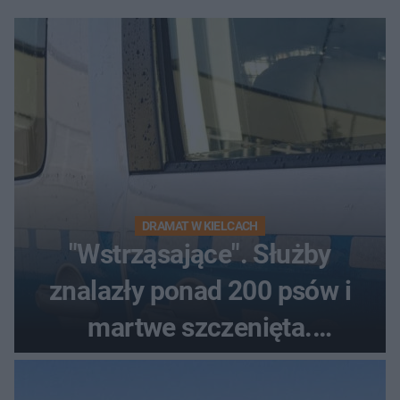
DRAMAT W KIELCACH
"Wstrząsające". Służby
znalazły ponad 200 psów i
martwe szczenięta.
Zatrzymano 35-latka