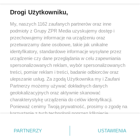
Drogi Użytkowniku,
My, naszych 1162 zaufanych partnerów oraz inne
Żaden utwór zamieszczony w serwisie nie może być powielany i
podmioty z Grupy ZPR Media uzyskujemy dostęp i
rozpowszechniany lub dalej rozpowszechniany w jakikolwiek sposób (w
tym także elektroniczny lub mechaniczny) na jakimkolwiek polu
przechowujemy informacje na urządzeniu oraz
eksploatacji w jakiejkolwiek formie, włącznie z umieszczaniem w Internecie
przetwarzamy dane osobowe, takie jak unikalne
bez pisemnej zgody właściciela praw. Jakiekolwiek użycie lub
identyfikatory, standardowe informacje wysyłane przez
wykorzystanie utworów w całości lub w części z naruszeniem prawa, tzn.
bez właściwej zgody, jest zabronione pod groźbą kary i może być ścigane
urządzenie czy dane przeglądania w celu zapewniania
prawnie.
spersonalizowanych reklam, wybór spersonalizowanych
treści, pomiar reklam i treści, badanie odbiorców oraz
ulepszanie usług. Za zgodą Użytkownika my i Zaufani
Partnerzy możemy używać dokładnych danych
geolokalizacyjnych oraz aktywnie skanować
charakterystykę urządzenia do celów identyfikacji.
Ponieważ cenimy Twoją prywatność, prosimy o zgodę na
O nas
korzystanie z tych technologii poprzez kliknięcie
Informacje prawne
„Akceptuję”. Zgoda jest dobrowolna i zawsze możesz ją
zmienić/wycofać klikając przycisk ustawień prywatności
Nasze serwisy
PARTNERZY
USTAWIENIA
znajdujący się w lewym dolnym rogu strony
. Niektóre