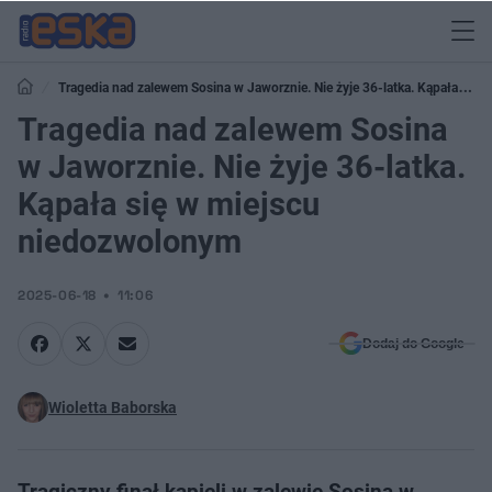
Tragedia nad zalewem Sosina w Jaworznie. Nie żyje 36-latka. Kąpała się
w miejscu niedozwolonym
Tragedia nad zalewem Sosina
w Jaworznie. Nie żyje 36-latka.
Kąpała się w miejscu
niedozwolonym
2025-06-18
11:06
Dodaj do Google
Wioletta Baborska
Tragiczny finał kąpieli w zalewie Sosina w