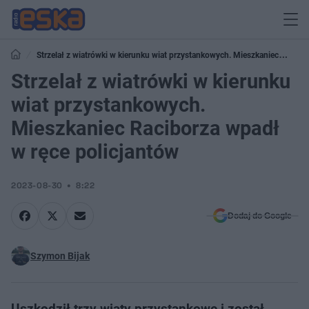
Strzelał z wiatrówki w kierunku wiat przystankowych. Mieszkaniec
Raciborza wpadł w ręce policjantów
Strzelał z wiatrówki w kierunku
wiat przystankowych.
Mieszkaniec Raciborza wpadł
w ręce policjantów
2023-08-30
8:22
Dodaj do Google
Szymon Bijak
Uszkodził trzy wiaty przystankowe i został