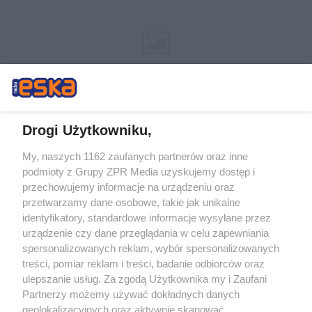
Drogi Użytkowniku,
My, naszych 1162 zaufanych partnerów oraz inne
Żaden utwór zamieszczony w serwisie nie może być powielany i
podmioty z Grupy ZPR Media uzyskujemy dostęp i
rozpowszechniany lub dalej rozpowszechniany w jakikolwiek sposób (w
tym także elektroniczny lub mechaniczny) na jakimkolwiek polu
przechowujemy informacje na urządzeniu oraz
eksploatacji w jakiejkolwiek formie, włącznie z umieszczaniem w Internecie
przetwarzamy dane osobowe, takie jak unikalne
bez pisemnej zgody właściciela praw. Jakiekolwiek użycie lub
wykorzystanie utworów w całości lub w części z naruszeniem prawa, tzn.
identyfikatory, standardowe informacje wysyłane przez
bez właściwej zgody, jest zabronione pod groźbą kary i może być ścigane
urządzenie czy dane przeglądania w celu zapewniania
prawnie.
spersonalizowanych reklam, wybór spersonalizowanych
treści, pomiar reklam i treści, badanie odbiorców oraz
ulepszanie usług. Za zgodą Użytkownika my i Zaufani
Partnerzy możemy używać dokładnych danych
geolokalizacyjnych oraz aktywnie skanować