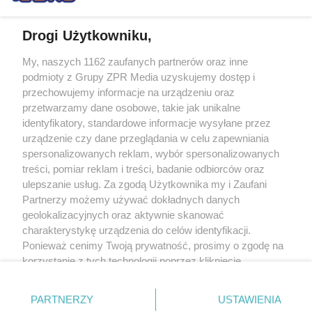
Drogi Użytkowniku,
My, naszych 1162 zaufanych partnerów oraz inne
Żaden utwór zamieszczony w serwisie nie może być powielany i
podmioty z Grupy ZPR Media uzyskujemy dostęp i
rozpowszechniany lub dalej rozpowszechniany w jakikolwiek sposób (w
tym także elektroniczny lub mechaniczny) na jakimkolwiek polu
przechowujemy informacje na urządzeniu oraz
eksploatacji w jakiejkolwiek formie, włącznie z umieszczaniem w Internecie
przetwarzamy dane osobowe, takie jak unikalne
bez pisemnej zgody właściciela praw. Jakiekolwiek użycie lub
wykorzystanie utworów w całości lub w części z naruszeniem prawa, tzn.
identyfikatory, standardowe informacje wysyłane przez
bez właściwej zgody, jest zabronione pod groźbą kary i może być ścigane
urządzenie czy dane przeglądania w celu zapewniania
prawnie.
spersonalizowanych reklam, wybór spersonalizowanych
treści, pomiar reklam i treści, badanie odbiorców oraz
ulepszanie usług. Za zgodą Użytkownika my i Zaufani
Partnerzy możemy używać dokładnych danych
geolokalizacyjnych oraz aktywnie skanować
charakterystykę urządzenia do celów identyfikacji.
O nas
Ponieważ cenimy Twoją prywatność, prosimy o zgodę na
korzystanie z tych technologii poprzez kliknięcie
Informacje prawne
„Akceptuję”. Zgoda jest dobrowolna i zawsze możesz ją
zmienić/wycofać klikając przycisk ustawień prywatności
Nasze serwisy
PARTNERZY
USTAWIENIA
znajdujący się w lewym dolnym rogu strony
. Niektóre