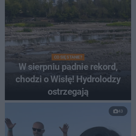
CO SIĘ STANIE?
W sierpniu padnie rekord,
chodzi o Wisłę! Hydrolodzy
ostrzegają
43