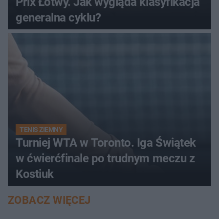
Prix Łotwy. Jak wygląda klasyfikacja
generalna cyklu?
TENIS ZIEMNY
Turniej WTA w Toronto. Iga Świątek
w ćwierćfinale po trudnym meczu z
Kostiuk
ZOBACZ WIĘCEJ