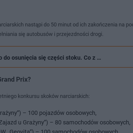
ciarskich nastąpi do 50 minut od ich zakończenia na p
niania się autobusów i przejezdności drogi.
 do osunięcia się części stoku. Co z …
Grand Prix?
etniego konkursu skoków narciarskich:
u Grażyny”) – 100 pojazdów osobowych,
w „Zajazd u Grażyny”) – 80 samochodów osobowych,
w DW „Geovita”) – 100 samochodów osobowych,