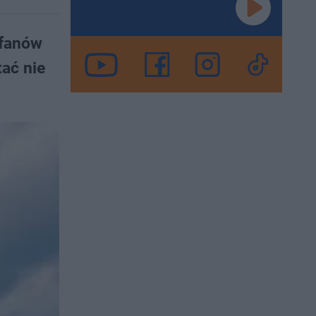
 fanów
tać nie