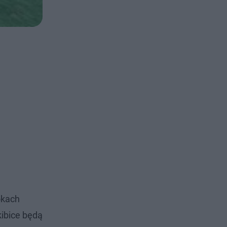
okach
kibice będą