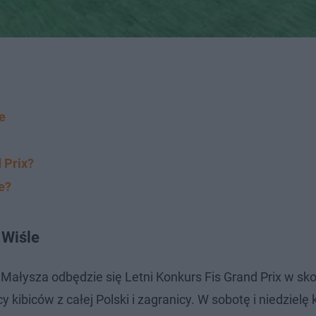
e
 Prix?
e?
 Wiśle
ałysza odbędzie się Letni Konkurs Fis Grand Prix w sk
y kibiców z całej Polski i zagranicy. W sobotę i niedzielę 