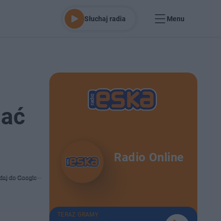
Słuchaj radia
Menu
hać
Radio Online
daj do Google
TERAZ GRAMY