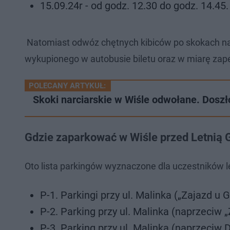
15.09.24r - od godz. 12.30 do godz. 14.45.
Natomiast odwóz chętnych kibiców po skokach nar
wykupionego w autobusie biletu oraz w miarę zapeł
POLECANY ARTYKUŁ:
Skoki narciarskie w Wiśle odwołane. Doszło
Gdzie zaparkować w Wiśle przed Letnią 
Oto lista parkingów wyznaczone dla uczestników l
P-1. Parkingi przy ul. Malinka („Zajazd 
P-2. Parking przy ul. Malinka (naprzeci
P-3. Parking przy ul. Malinka (naprzeci