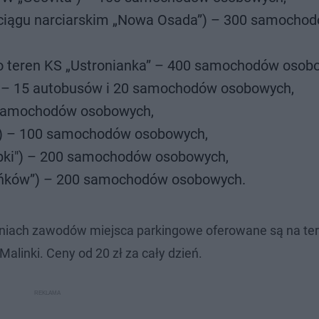
wyciągu narciarskim „Nowa Osada”) – 300 samocho
dło teren KS „Ustronianka” – 400 samochodów osob
K) – 15 autobusów i 20 samochodów osobowych,
0 samochodów osobowych,
nią) – 100 samochodów osobowych,
lepki") – 200 samochodów osobowych,
Cieńków”) – 200 samochodów osobowych.
dniach zawodów miejsca parkingowe oferowane są na te
alinki. Ceny od 20 zł za cały dzień.