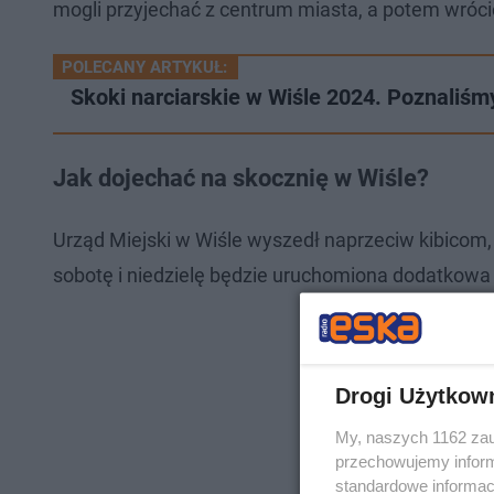
mogli przyjechać z centrum miasta, a potem wrócić 
POLECANY ARTYKUŁ:
Skoki narciarskie w Wiśle 2024. Poznaliśm
Jak dojechać na skocznię w Wiśle?
Urząd Miejski w Wiśle wyszedł naprzeciw kibicom,
sobotę i niedzielę będzie uruchomiona dodatkowa 
Drogi Użytkow
My, naszych 1162 zau
przechowujemy informa
standardowe informac