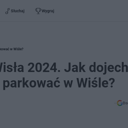
Słuchaj
Wygraj
rkować w Wiśle?
Wisła 2024. Jak dojec
e parkować w Wiśle?
Do