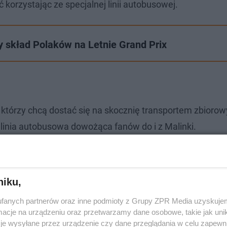
korzystając ze specjalnej linii autobusowej.
y skład Polaków na Letnie Grand Prix
 którzy chcą dostać się na skocznię transportem zbioro
linia autobusowa dowożąca fanów do i z Malinki.
niku,
fanych partnerów oraz inne podmioty z Grupy ZPR Media uzyskujem
cje na urządzeniu oraz przetwarzamy dane osobowe, takie jak unika
je wysyłane przez urządzenie czy dane przeglądania w celu zapewn