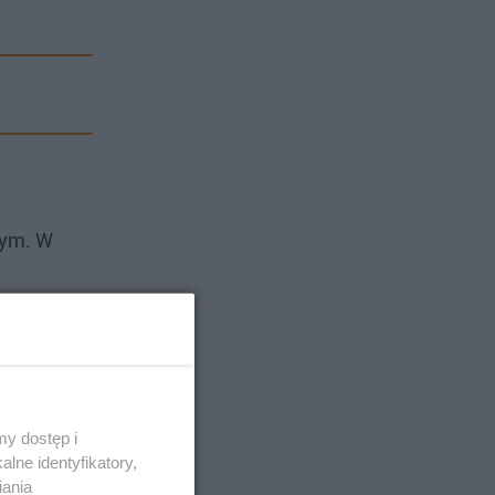
wym. W
y dostęp i
lne identyfikatory,
iania