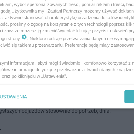
klam, wybór spersonalizowanych treści, pomiar reklam i treści, bad
 zgodą Użytkownika my i Zaufani Partnerzy możemy używać dokład
az aktywnie skanować charakterystykę urządzenia do celów identyfi
ść, prosimy o zgodę na korzystanie z tych technologii poprzez klikn
a i zawsze możesz ją zmienić/wycofać klikając przycisk ustawień pr
ogu strony
. Niektóre rodzaje przetwarzania danych nie wymagaj
iwić się takiemu przetwarzaniu. Preferencje będą miały zastosowanie
skrzyżowanie: przystanek przy cukierni i aptece k
szymi informacjami, abyś mógł świadomie i komfortowo korzystać z
 Kolejowa: skrzyżowanie Nowa Osada na drodze z C
gółowe informacje dotyczące przetwarzania Twoich danych znajdzi
s
oraz po kliknięciu w „Ustawienia”.
h dodatkowej komunikacji w sobotę i w niedzielę odbyw
USTAWIENIA
etu „tam i powrót”. Odjazdy dodatkowych autobusów na 
ęstszych odjazdów stosownie do potrzeb, dnia:
,