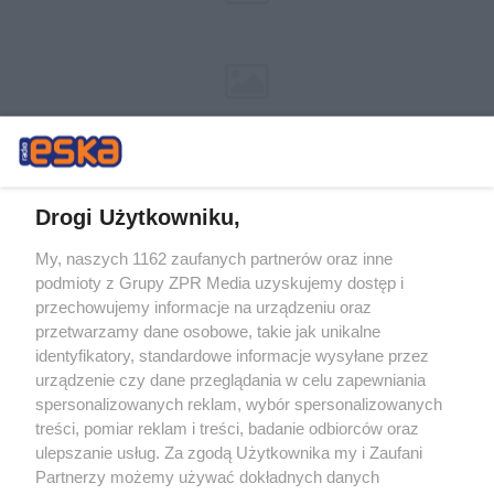
Drogi Użytkowniku,
My, naszych 1162 zaufanych partnerów oraz inne
Żaden utwór zamieszczony w serwisie nie może być powielany i
podmioty z Grupy ZPR Media uzyskujemy dostęp i
rozpowszechniany lub dalej rozpowszechniany w jakikolwiek sposób (w
przechowujemy informacje na urządzeniu oraz
tym także elektroniczny lub mechaniczny) na jakimkolwiek polu
eksploatacji w jakiejkolwiek formie, włącznie z umieszczaniem w
przetwarzamy dane osobowe, takie jak unikalne
Internecie bez pisemnej zgody właściciela praw. Jakiekolwiek użycie lub
identyfikatory, standardowe informacje wysyłane przez
wykorzystanie utworów w całości lub w części z naruszeniem prawa,
tzn. bez właściwej zgody, jest zabronione pod groźbą kary i może być
urządzenie czy dane przeglądania w celu zapewniania
ścigane prawnie.
spersonalizowanych reklam, wybór spersonalizowanych
treści, pomiar reklam i treści, badanie odbiorców oraz
ulepszanie usług. Za zgodą Użytkownika my i Zaufani
Partnerzy możemy używać dokładnych danych