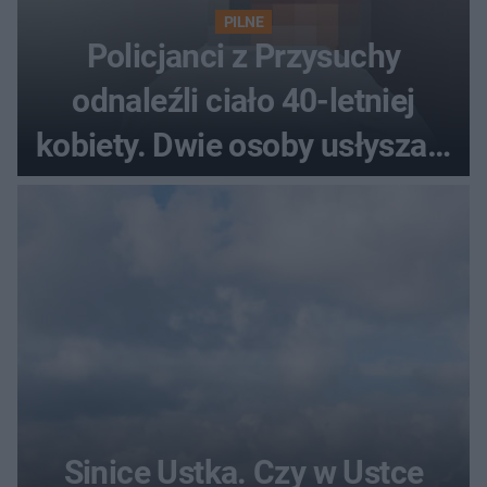
PILNE
Policjanci z Przysuchy
odnaleźli ciało 40-letniej
kobiety. Dwie osoby usłyszały
zarzut zabójstwa
Sinice Ustka. Czy w Ustce