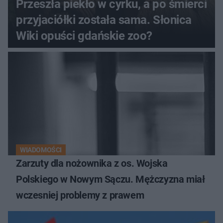
Przeszła piekło w cyrku, a po śmierci
przyjaciółki została sama. Słonica
Wiki opuści gdańskie zoo?
WIADOMOŚCI
Zarzuty dla nożownika z os. Wojska
Polskiego w Nowym Sączu. Mężczyzna miał
wczesniej problemy z prawem