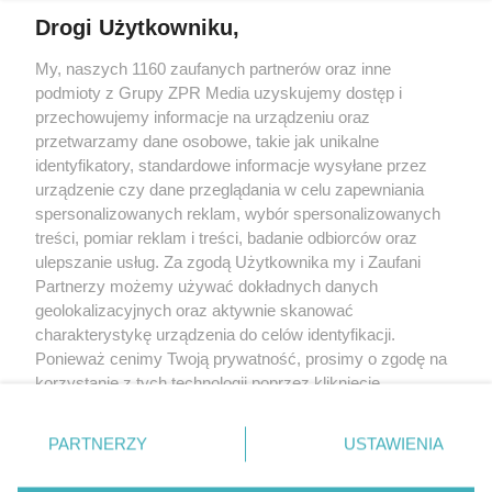
Drogi Użytkowniku,
My, naszych 1160 zaufanych partnerów oraz inne
Żaden utwór zamieszczony w serwisie nie może być powielany i
podmioty z Grupy ZPR Media uzyskujemy dostęp i
rozpowszechniany lub dalej rozpowszechniany w jakikolwiek sposób (w
tym także elektroniczny lub mechaniczny) na jakimkolwiek polu
przechowujemy informacje na urządzeniu oraz
eksploatacji w jakiejkolwiek formie, włącznie z umieszczaniem w Internecie
przetwarzamy dane osobowe, takie jak unikalne
bez pisemnej zgody właściciela praw. Jakiekolwiek użycie lub
wykorzystanie utworów w całości lub w części z naruszeniem prawa, tzn.
identyfikatory, standardowe informacje wysyłane przez
bez właściwej zgody, jest zabronione pod groźbą kary i może być ścigane
urządzenie czy dane przeglądania w celu zapewniania
prawnie.
spersonalizowanych reklam, wybór spersonalizowanych
treści, pomiar reklam i treści, badanie odbiorców oraz
ulepszanie usług. Za zgodą Użytkownika my i Zaufani
Partnerzy możemy używać dokładnych danych
geolokalizacyjnych oraz aktywnie skanować
charakterystykę urządzenia do celów identyfikacji.
O nas
Ponieważ cenimy Twoją prywatność, prosimy o zgodę na
korzystanie z tych technologii poprzez kliknięcie
Informacje prawne
„Akceptuję”. Zgoda jest dobrowolna i zawsze możesz ją
zmienić/wycofać klikając przycisk ustawień prywatności
Nasze serwisy
PARTNERZY
USTAWIENIA
znajdujący się w lewym dolnym rogu strony
. Niektóre
rodzaje przetwarzania danych nie wymagają zgody
© 2026 Grupa ZPR Media