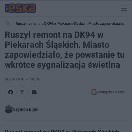
Ruszył remont na DK94 w Piekarach Śląskich. Miasto zapowiedziało, że
powstanie tu wkrótce sygnalizacja świetlna
Ruszył remont na DK94 w
Piekarach Śląskich. Miasto
zapowiedziało, że powstanie tu
wkrótce sygnalizacja świetlna
2023-11-16
14:02
Dodaj do Google
Szymon Bijak
Ruszył remont na DK94 w Piekarach Śląskich.