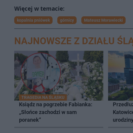
kopalnia pniówek
górnicy
Mateusz Morawiecki
NAJNOWSZE Z DZIAŁU ŚLĄ
TRAGEDIA NA ŚLĄSKU
Ksiądz na pogrzebie Fabianka:
Przedłuż
„Słońce zachodzi w sam
Katowic
poranek”
urodziny