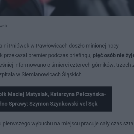
ownik
palni Pniówek w Pawłowicach doszło minionej nocy
przekazał premier podczas briefingu,
pięć osób nie żyje
śniej informowano o śmierci czterech górników: trzech 
szpitala w Siemianowicach Śląskich.
(płk Maciej Matysiak, Katarzyna Pełczyńska-
edno Sprawy: Szymon Szynkowski vel Sęk
 pierwszego wybuchu na miejscu pracuje cały czas szta