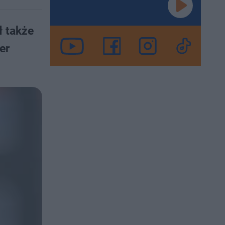
ł także
er