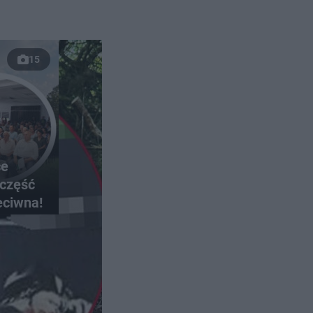
15
ce
 część
eciwna!