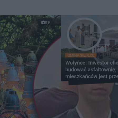
19
GMINA SIEDLCE
Wołyńce: Inwestor ch
budować asfaltownię,
mieszkańców jest prz