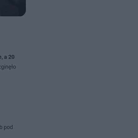
, a 20
zginęło
b pod