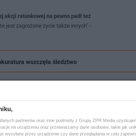
ej akcji ratunkowej na pewno padł też
e jest zagrożone życie także innych" -
rokuratura wszczęła śledztwo
niku,
fanych partnerów oraz inne podmioty z Grupy ZPR Media uzyskujem
cje na urządzeniu oraz przetwarzamy dane osobowe, takie jak unika
je wysyłane przez urządzenie czy dane przeglądania w celu zapewn