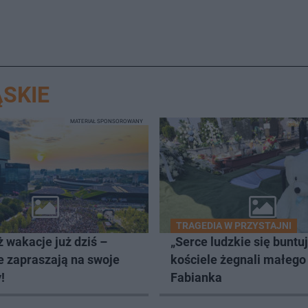
SKIE
MATERIAŁ SPONSOROWANY
TRAGEDIA W PRZYSTAJNI
 wakacje już dziś –
„Serce ludzkie się buntu
e zapraszają na swoje
kościele żegnali małego
!
Fabianka