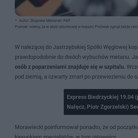
Autor: Zbigniew Meissner/ PAP
Premier: wiemy, że w akcji ratunkowej w kopalni Pniówek zginął także rat
W należącej do Jastrzębskiej Spółki Węglowej ko
prawdopodobnie do dwóch wybuchów metanu. Jak 
osób z poparzeniami znajduje się w szpitalu.
Wcze
pod ziemią, a czwarty zmarł po przewiezieniu do 
Express Biedrzyckiej 19.04 
Nałęcz, Piotr Zgorzelski) S
Morawiecki poinformował ponadto, że od początku
kierunkiem specjalistów, w tym ratownicy.