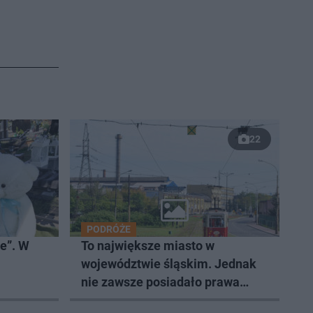
22
PODRÓŻE
je”. W
To największe miasto w
województwie śląskim. Jednak
nie zawsze posiadało prawa
miejskie