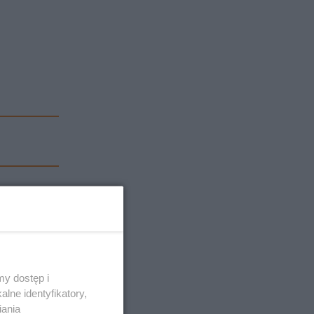
y dostęp i
lne identyfikatory,
iania