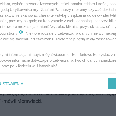
klam, wybór spersonalizowanych treści, pomiar reklam i treści, bad
 zgodą Użytkownika my i Zaufani Partnerzy możemy używać dokład
az aktywnie skanować charakterystykę urządzenia do celów identyfi
ść, prosimy o zgodę na korzystanie z tych technologii poprzez klikn
a i zawsze możesz ją zmienić/wycofać klikając przycisk ustawień pr
ogu strony
. Niektóre rodzaje przetwarzania danych nie wymagaj
 człowieka i zawsze się trzeba starać dotrzeć jak najsz
iwić się takiemu przetwarzaniu. Preferencje będą miały zastosowanie
zo ciężka" -
mówił. Szef rządu podkreślił, że wszyscy oga
ładam najgłębsze wyrazy współczucia wszystkim rodzino
szymi informacjami, abyś mógł świadomie i komfortowo korzystać z
gółowe informacje dotyczące przetwarzania Twoich danych znajdzi
yć do samego końca, też chcę przekazać, że cała Polska j
s
oraz po kliknięciu w „Ustawienia”.
bokim żalu w związku z tym, co się stało"
- dodał.
USTAWIENIA
edy będzie można wejść do tych chodników z dwóch stron 
zagrażając życiu ratowników, albo przynajmniej eliminują
 -
mówił Morawiecki.