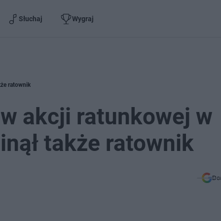
Słuchaj
Wygraj
kże ratownik
 w akcji ratunkowej w
inął także ratownik
Do