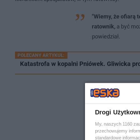
"Wiemy, że ofiarą t
ratownik,
a być moż
powiedział.
POLECANY ARTYKUŁ:
Katastrofa w kopalni Pniówek. Gliwicka p
Drogi Użytkow
My, naszych 1160 zau
przechowujemy informa
standardowe informac