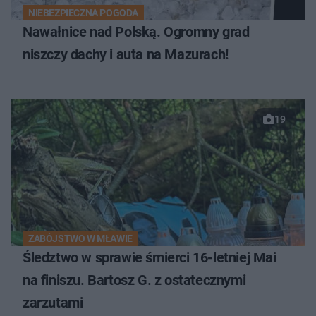
NIEBEZPIECZNA POGODA
Nawałnice nad Polską. Ogromny grad
niszczy dachy i auta na Mazurach!
19
ZABÓJSTWO W MŁAWIE
Śledztwo w sprawie śmierci 16-letniej Mai
na finiszu. Bartosz G. z ostatecznymi
zarzutami