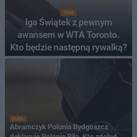
TENIS
Iga Świątek z pewnym
awansem w WTA Toronto.
Kto będzie następną rywalką?
ŻUŻEL
Abramczyk Polonia Bydgoszcz
deklasuje Polonię Piła. Kto zdobył