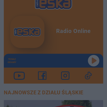
Radio Online
TERAZ
GRAMY
NAJNOWSZE Z DZIAŁU ŚLĄSKIE