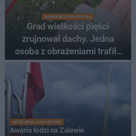
NAWAŁNICA NAD POLSKĄ
Grad wielkości pięści
zrujnował dachy. Jedna
osoba z obrażeniami trafiła
do szpitala
INTERWENCJA NA WODZIE
Awaria łodzi na Zalewie