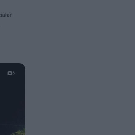
ziałań
.
6