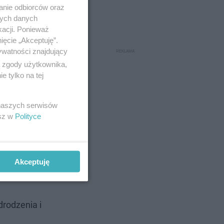
anie odbiorców oraz
nych danych
kacji. Ponieważ
ięcie „Akceptuję”.
ywatności znajdujący
ą zgody użytkownika,
 tylko na tej
 naszych serwisów
esz w
Polityce
Akceptuję
zdy i
drodzenia i