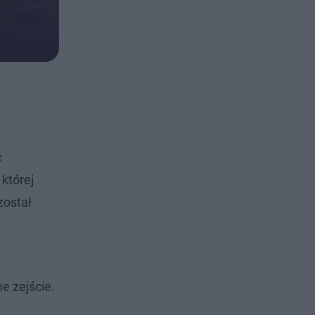
c
której
został
e zejście.