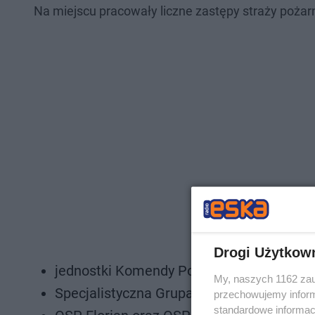
Na miejscu pracowały liczne zastępy straży pożarn
Drogi Użytkow
jednostki Komendy Powiatowej PSP w Ta
My, naszych 1162 zau
Specjalistyczna Grupa Ratownictwa Wys
przechowujemy informa
standardowe informac