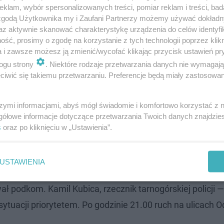
klam, wybór spersonalizowanych treści, pomiar reklam i treści, bad
o
 zgodą Użytkownika my i Zaufani Partnerzy możemy używać dokład
az aktywnie skanować charakterystykę urządzenia do celów identyfi
ść, prosimy o zgodę na korzystanie z tych technologii poprzez klikn
a i zawsze możesz ją zmienić/wycofać klikając przycisk ustawień pr
i z podnośników, by opanować płomienie i zapobiec ich
ogu strony
. Niektóre rodzaje przetwarzania danych nie wymagaj
az konstrukcję dachu.
iwić się takiemu przetwarzaniu. Preferencje będą miały zastosowanie
szymi informacjami, abyś mógł świadomie i komfortowo korzystać z
UNESCO. Będzie rajem dla alergików i mi…
gółowe informacje dotyczące przetwarzania Twoich danych znajdzi
s
oraz po kliknięciu w „Ustawienia”.
ierowała ruchem
USTAWIENIA
ecka zostały zamknięte dla ruchu. Policja prowadziła obja
ł podkom. Kamil Kubica, rzecznik tarnogórskiej policji —
ytuacji priorytetem. Po godzinie 21.00 ruch na ulicach O