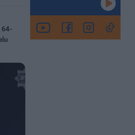
 64-
elu