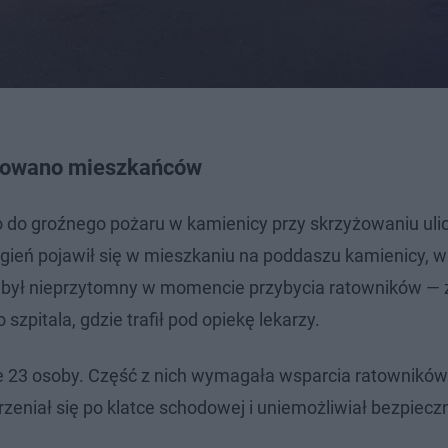
kuowano mieszkańców
ło do groźnego pożaru w kamienicy przy skrzyżowaniu uli
gień pojawił się w mieszkaniu na poddaszu kamienicy, w 
 był nieprzytomny w momencie przybycia ratowników — 
pitala, gdzie trafił pod opiekę lekarzy.
 23 osoby. Część z nich wymagała wsparcia ratowników
niał się po klatce schodowej i uniemożliwiał bezpieczn