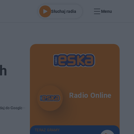
Słuchaj radia
Menu
ch
Radio Online
daj do Google
TERAZ GRAMY