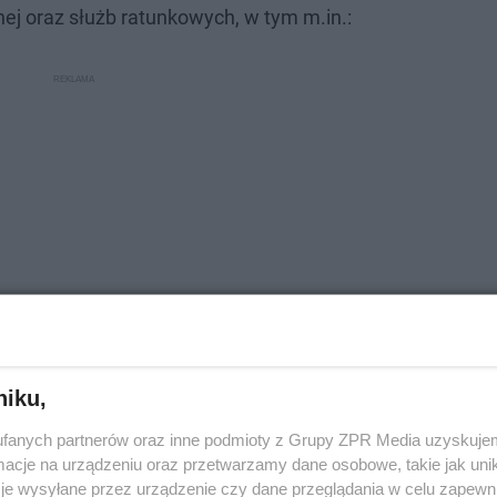
ej oraz służb ratunkowych, w tym m.in.:
niku,
rnowskich Górach
fanych partnerów oraz inne podmioty z Grupy ZPR Media uzyskujem
okościowego JRG Radzionków
cje na urządzeniu oraz przetwarzamy dane osobowe, takie jak unika
je wysyłane przez urządzenie czy dane przeglądania w celu zapewn