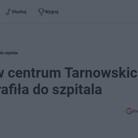
Słuchaj
Wygraj
do szpitala
w centrum Tarnowski
afiła do szpitala
Do