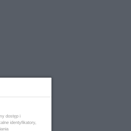
y dostęp i
lne identyfikatory,
iania