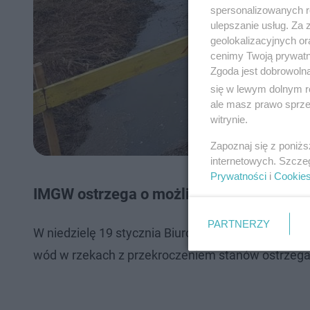
spersonalizowanych re
ulepszanie usług. Za
geolokalizacyjnych or
cenimy Twoją prywatno
Zgoda jest dobrowoln
się w lewym dolnym r
ale masz prawo sprzec
witrynie.
Zapoznaj się z poniż
internetowych. Szcze
Prywatności
i
Cookie
IMGW ostrzega o możliwych wezbraniach 
PARTNERZY
W niedzielę 19 stycznia Biuro Prognoz Hydrologi
wód w rzekach z przekroczeniem stanów ostrzega