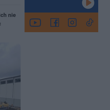
ich nie
c