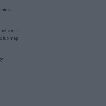
enie o
pełnienie
o lub map
zy