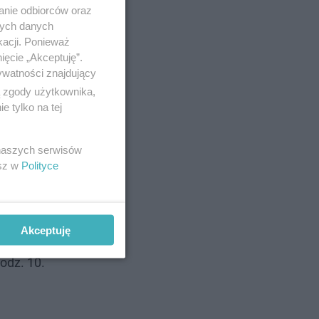
anie odbiorców oraz
nych danych
kacji. Ponieważ
ięcie „Akceptuję”.
ywatności znajdujący
ą zgody użytkownika,
 tylko na tej
 naszych serwisów
esz w
Polityce
Akceptuję
raniach
odz. 10.