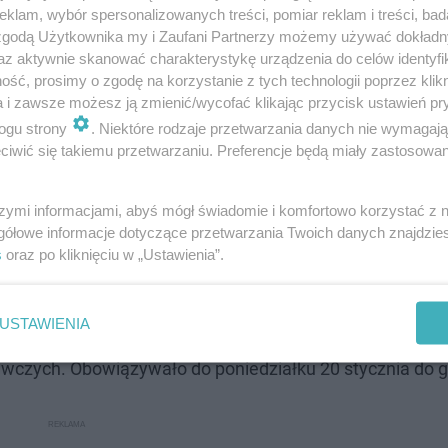
klam, wybór spersonalizowanych treści, pomiar reklam i treści, bad
 zgodą Użytkownika my i Zaufani Partnerzy możemy używać dokład
az aktywnie skanować charakterystykę urządzenia do celów identyfi
ść, prosimy o zgodę na korzystanie z tych technologii poprzez klikn
a i zawsze możesz ją zmienić/wycofać klikając przycisk ustawień pr
ogu strony
. Niektóre rodzaje przetwarzania danych nie wymagaj
iwić się takiemu przetwarzaniu. Preferencje będą miały zastosowanie
szymi informacjami, abyś mógł świadomie i komfortowo korzystać z
gółowe informacje dotyczące przetwarzania Twoich danych znajdzi
s
oraz po kliknięciu w „Ustawienia”.
wód. Alarm dla rzeki Mlecznej
USTAWIENIA
cznych w Krakowie wydało ostrzeżenie o możliwych wezb
wczych. Obowiązywało do poniedziałku 20 stycznia do g