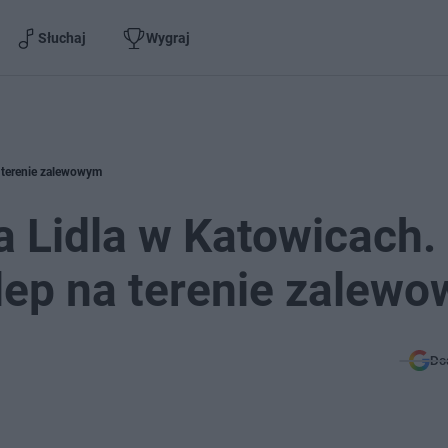
Słuchaj
Wygraj
a terenie zalewowym
 Lidla w Katowicach.
lep na terenie zalew
Do