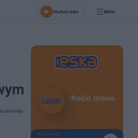
Słuchaj radia
Menu
owym
Radio Online
daj do Google
TERAZ GRAMY