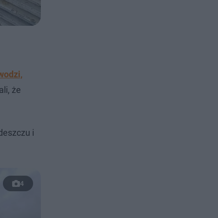
wodzi,
li, że
deszczu i
4