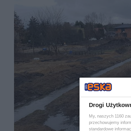
Drogi Użytkow
My, naszych 1160 zau
przechowujemy informa
standardowe informac