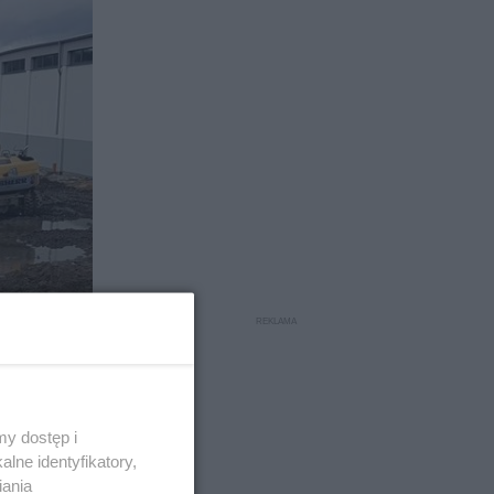
y dostęp i
lne identyfikatory,
iania