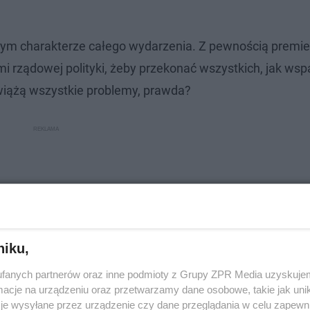
ym charakterze całego wydarzenia. Z pewnością premie
mi rządowej polityki, żeby przekonać wszystkich, jak wsp
zwiążą wszystkie problemy, prawda?
niku,
fanych partnerów oraz inne podmioty z Grupy ZPR Media uzyskujem
cje na urządzeniu oraz przetwarzamy dane osobowe, takie jak unika
je wysyłane przez urządzenie czy dane przeglądania w celu zapewn