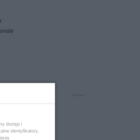
r
aniale
y dostęp i
lne identyfikatory,
iania