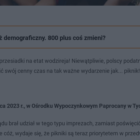
 demograficzny. 800 plus coś zmieni?
rzesiadki na etat wodzireja! Niewątpliwie, polscy podat
ć swój cenny czas na tak ważne wydarzenie jak... piknik!
lipca 2023 r., w Ośrodku Wypoczynkowym Paprocany w Ty
ządu brał udział w tego typu imprezach, zamiast poświęci
cóż, wydaje się, że pikniki są teraz priorytetem w prze