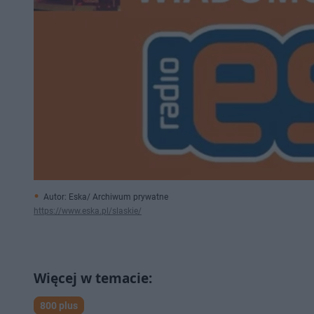
Autor: Eska/ Archiwum prywatne
https://www.eska.pl/slaskie/
800 plus