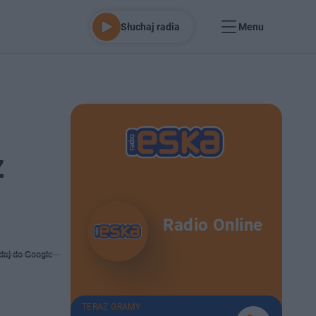
Słuchaj radia
Menu
z
Radio Online
daj do Google
TERAZ GRAMY