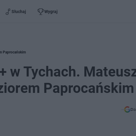
Słuchaj
Wygraj
em Paprocańskim
0+ w Tychach. Mateus
ziorem Paprocańskim
Do