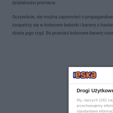
działalności premiera.
Oczywiście, nie można zapomnieć o propagandow
zaopatrzy się w kolorowe baloniki i banery z hasła
działa jego rząd. Bo przecież kolorowe banery ro
Drogi Użytkow
My, naszych 1162 zau
przechowujemy informa
standardowe informac