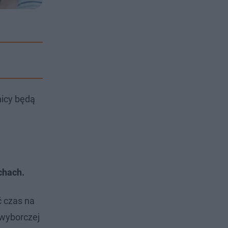
nicy będą
chach.
ć czas na
dwyborczej