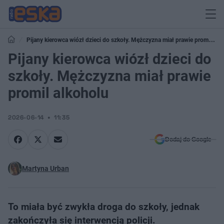
Pijany kierowca wiózł dzieci do szkoły. Mężczyzna miał prawie promil
alkoholu
Pijany kierowca wiózł dzieci do
szkoły. Mężczyzna miał prawie
promil alkoholu
2026-06-14
11:35
Dodaj do Google
Martyna Urban
To miała być zwykła droga do szkoły, jednak
zakończyła się interwencją policji.