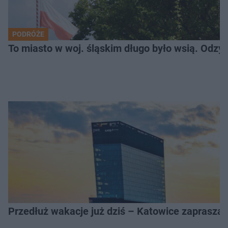
PODRÓŻE
To miasto w woj. śląskim długo było wsią. Odzy
Przedłuż wakacje już dziś – Katowice zapraszaj