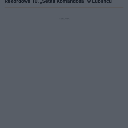
Rekordowa 10. „Setka Komandosa” w Lublińcu