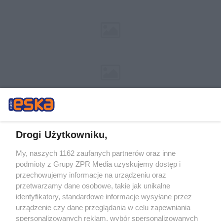
Drogi Użytkowniku,
My, naszych 1162 zaufanych partnerów oraz inne
Żaden utwór zamieszczony w serwisie nie może być powielany i
podmioty z Grupy ZPR Media uzyskujemy dostęp i
rozpowszechniany lub dalej rozpowszechniany w jakikolwiek sposób (w
tym także elektroniczny lub mechaniczny) na jakimkolwiek polu
przechowujemy informacje na urządzeniu oraz
eksploatacji w jakiejkolwiek formie, włącznie z umieszczaniem w Internecie
przetwarzamy dane osobowe, takie jak unikalne
bez pisemnej zgody właściciela praw. Jakiekolwiek użycie lub
wykorzystanie utworów w całości lub w części z naruszeniem prawa, tzn.
identyfikatory, standardowe informacje wysyłane przez
bez właściwej zgody, jest zabronione pod groźbą kary i może być ścigane
urządzenie czy dane przeglądania w celu zapewniania
prawnie.
spersonalizowanych reklam, wybór spersonalizowanych