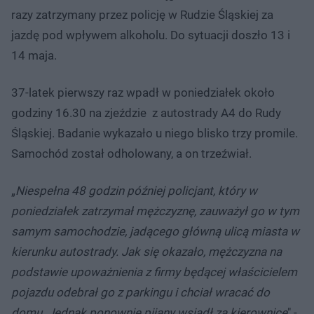
razy zatrzymany przez policję w Rudzie Śląskiej za
jazdę pod wpływem alkoholu. Do sytuacji doszło 13 i
14 maja.
37-latek pierwszy raz wpadł w poniedziałek około
godziny 16.30 na zjeździe z autostrady A4 do Rudy
Śląskiej. Badanie wykazało u niego blisko trzy promile.
Samochód został odholowany, a on trzeźwiał.
„
Niespełna 48 godzin później policjant, który w
poniedziałek zatrzymał mężczyznę, zauważył go w tym
samym samochodzie, jadącego główną ulicą miasta w
kierunku autostrady. Jak się okazało, mężczyzna na
podstawie upoważnienia z firmy będącej właścicielem
pojazdu odebrał go z parkingu i chciał wracać do
domu. Jednak ponownie pijany wsiadł za kierownicę
" -