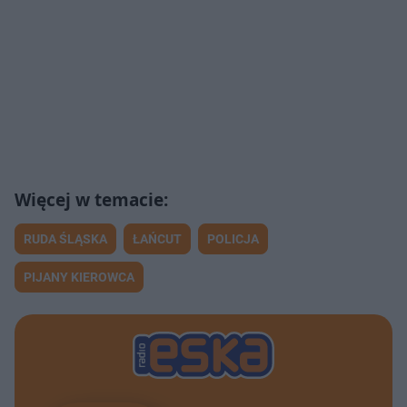
RUDA ŚLĄSKA
ŁAŃCUT
POLICJA
PIJANY KIEROWCA