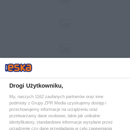
Drogi Użytkowniku,
My, naszych 1162 zaufanych partnerów oraz inne
Żaden utwór zamieszczony w serwisie nie może być powielany i
podmioty z Grupy ZPR Media uzyskujemy dostęp i
rozpowszechniany lub dalej rozpowszechniany w jakikolwiek sposób (w
tym także elektroniczny lub mechaniczny) na jakimkolwiek polu
przechowujemy informacje na urządzeniu oraz
eksploatacji w jakiejkolwiek formie, włącznie z umieszczaniem w Internecie
przetwarzamy dane osobowe, takie jak unikalne
bez pisemnej zgody właściciela praw. Jakiekolwiek użycie lub
wykorzystanie utworów w całości lub w części z naruszeniem prawa, tzn.
identyfikatory, standardowe informacje wysyłane przez
bez właściwej zgody, jest zabronione pod groźbą kary i może być ścigane
urządzenie czy dane przeglądania w celu zapewniania