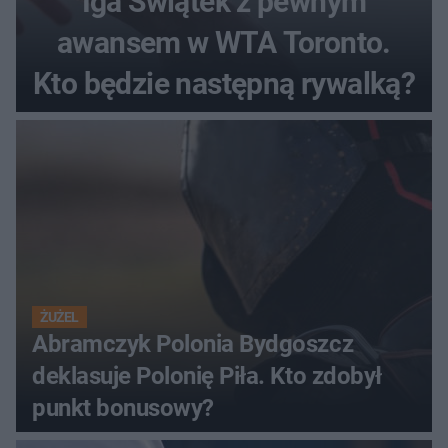
Iga Świątek z pewnym
awansem w WTA Toronto.
Kto będzie następną rywalką?
ŻUŻEL
Abramczyk Polonia Bydgoszcz
deklasuje Polonię Piła. Kto zdobył
punkt bonusowy?