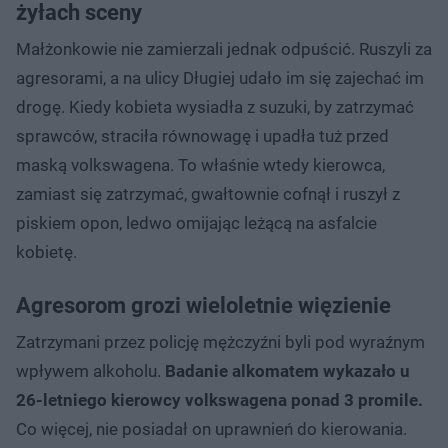
żyłach sceny
Małżonkowie nie zamierzali jednak odpuścić. Ruszyli za
agresorami, a na ulicy Długiej udało im się zajechać im
drogę. Kiedy kobieta wysiadła z suzuki, by zatrzymać
sprawców, straciła równowagę i upadła tuż przed
maską volkswagena. To właśnie wtedy kierowca,
zamiast się zatrzymać, gwałtownie cofnął i ruszył z
piskiem opon, ledwo omijając leżącą na asfalcie
kobietę.
Agresorom grozi wieloletnie więzienie
Zatrzymani przez policję mężczyźni byli pod wyraźnym
wpływem alkoholu.
Badanie alkomatem wykazało u
26-letniego kierowcy volkswagena ponad 3 promile.
Co więcej, nie posiadał on uprawnień do kierowania.