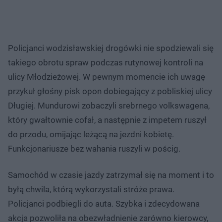
Policjanci wodzisławskiej drogówki nie spodziewali się
takiego obrotu spraw podczas rutynowej kontroli na
ulicy Młodzieżowej. W pewnym momencie ich uwagę
przykuł głośny pisk opon dobiegający z pobliskiej ulicy
Długiej. Mundurowi zobaczyli srebrnego volkswagena,
który gwałtownie cofał, a następnie z impetem ruszył
do przodu, omijając leżącą na jezdni kobietę.
Funkcjonariusze bez wahania ruszyli w pościg.
Samochód w czasie jazdy zatrzymał się na moment i to
byłą chwila, którą wykorzystali stróże prawa.
Policjanci podbiegli do auta. Szybka i zdecydowana
akcja pozwoliła na obezwładnienie zarówno kierowcy,