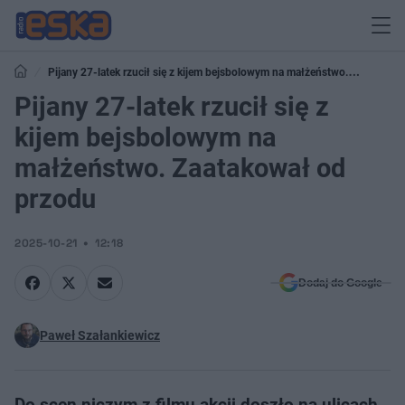
Pijany 27-latek rzucił się z kijem bejsbolowym na małżeństwo.
Zaatakował od przodu
Pijany 27-latek rzucił się z
kijem bejsbolowym na
małżeństwo. Zaatakował od
przodu
2025-10-21
12:18
Dodaj do Google
Paweł Szałankiewicz
Do scen niczym z filmu akcji doszło na ulicach