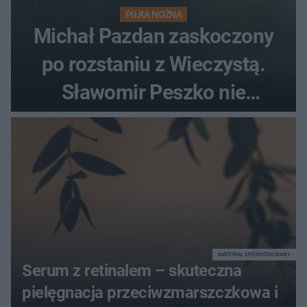
PIŁKA NOŻNA
Michał Pazdan zaskoczony
po rozstaniu z Wieczystą.
Sławomir Peszko nie
dotrzymał słowa?
MATERIAŁ SPONSOROWANY
Serum z retinalem – skuteczna
pielęgnacja przeciwzmarszczkowa i