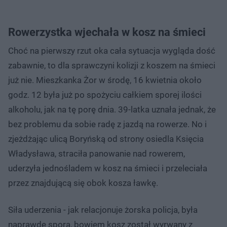
Rowerzystka wjechała w kosz na śmieci
Choć na pierwszy rzut oka cała sytuacja wygląda dość
zabawnie, to dla sprawczyni kolizji z koszem na śmieci
już nie. Mieszkanka Żor w środę, 16 kwietnia około
godz. 12 była już po spożyciu całkiem sporej ilości
alkoholu, jak na tę porę dnia. 39-latka uznała jednak, że
bez problemu da sobie radę z jazdą na rowerze. No i
zjeżdżając ulicą Boryńską od strony osiedla Księcia
Władysława, straciła panowanie nad rowerem,
uderzyła jednośladem w kosz na śmieci i przeleciała
przez znajdującą się obok kosza ławkę.
Siła uderzenia - jak relacjonuje żorska policja, była
naprawdę spora, bowiem kosz został wyrwany z