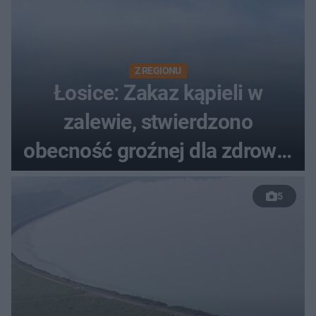
Z REGIONU
Łosice: Zakaz kąpieli w
zalewie, stwierdzono
obecność groźnej dla zdrowia
bakterii
5