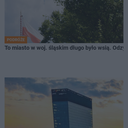
PODRÓŻE
To miasto w woj. śląskim długo było wsią. Odzy