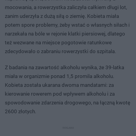
mocowania, a rowerzystka zaliczyła całkiem długi lot,
zanim uderzyła z dużą siłą o ziemię. Kobieta miała
potem spore problemy, żeby wstać o własnych siłach i
narzekała na bóle w rejonie klatki piersiowej, dlatego
też wezwane na miejsce pogotowie ratunkowe
zdecydowało o zabraniu rowerzystki do szpitala.
Z badania na zawartość alkoholu wynika, że 39-latka
miała w organizmie ponad 1,5 promila alkoholu.
Kobieta została ukarana dwoma mandatami: za
kierowanie rowerem pod wpływem alkoholu i za
spowodowanie zdarzenia drogowego, na łączną kwotę
2600 złotych.