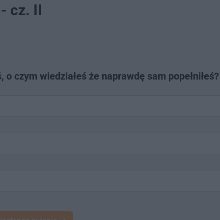
 cz. II
oś, o czym wiedziałeś że naprawdę sam popełniłeś?