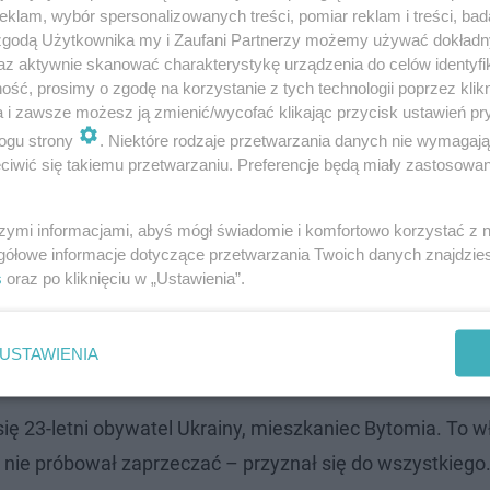
klam, wybór spersonalizowanych treści, pomiar reklam i treści, bad
 zgodą Użytkownika my i Zaufani Partnerzy możemy używać dokład
az aktywnie skanować charakterystykę urządzenia do celów identyfi
ść, prosimy o zgodę na korzystanie z tych technologii poprzez klikn
 pozostawiały wątpliwości – to właśnie ten samochód bra
a i zawsze możesz ją zmienić/wycofać klikając przycisk ustawień pr
usze dotarli do nagrania z wideorejestratora innego aut
ogu strony
. Niektóre rodzaje przetwarzania danych nie wymagaj
krzyżowaniu Gliwickiej i obwodnicy, ignorując sygnalizac
iwić się takiemu przetwarzaniu. Preferencje będą miały zastosowanie
szymi informacjami, abyś mógł świadomie i komfortowo korzystać z
gółowe informacje dotyczące przetwarzania Twoich danych znajdzi
s
oraz po kliknięciu w „Ustawienia”.
Gór. Prowadziła wędrowniczy tryb życia
USTAWIENIA
się 23-letni obywatel Ukrainy, mieszkaniec Bytomia. To w
nie próbował zaprzeczać – przyznał się do wszystkiego