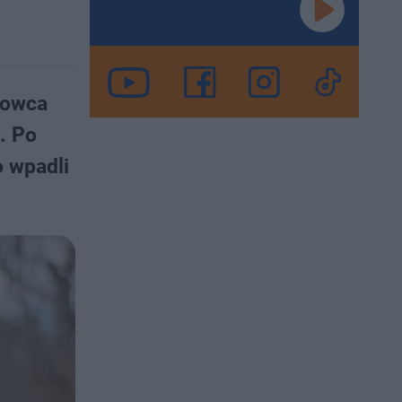
rowca
. Po
o wpadli