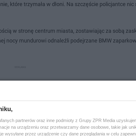
ie, które trzymała w dłoni. Na szczęście policjantce nic 
ością w stronę centrum miasta, zostawiając za sobą za
 samej nocy mundurowi odnaleźli podejrzane BMW zaparko
niku,
fanych partnerów oraz inne podmioty z Grupy ZPR Media uzyskujem
cje na urządzeniu oraz przetwarzamy dane osobowe, takie jak unika
je wysyłane przez urządzenie czy dane przeglądania w celu zapewn