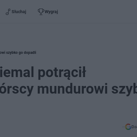
Słuchaj
Wygraj
rowi szybko go dopadli
iemal potrącił
górscy mundurowi szy
Do