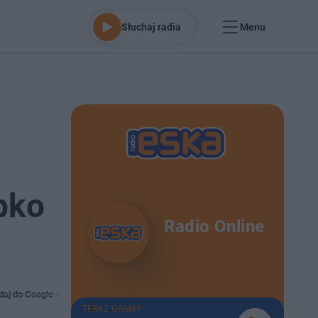
Słuchaj radia
Menu
bko
Radio Online
daj do Google
TERAZ GRAMY