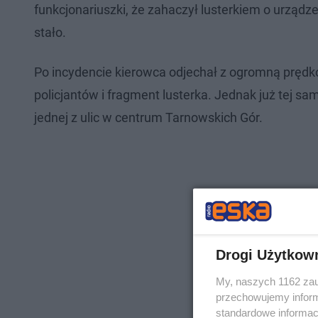
funkcjonariuszki, że zahaczył lusterkiem o urządzen
stało.
Po incydencie kierowca odjechał z ogromną prędk
policjantów i fragment lusterka. Jednak już tej
jednej z ulic w centrum Tarnowskich Gór.
Drogi Użytkow
My, naszych 1162 zau
przechowujemy informa
standardowe informac