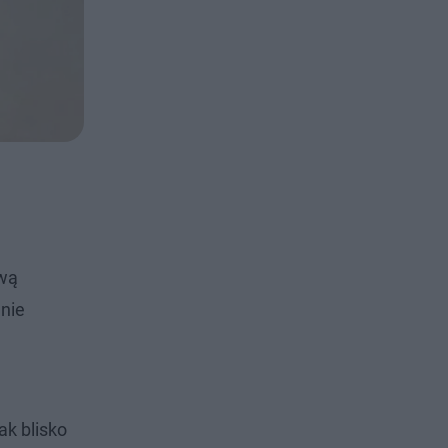
ową
nie
ak blisko