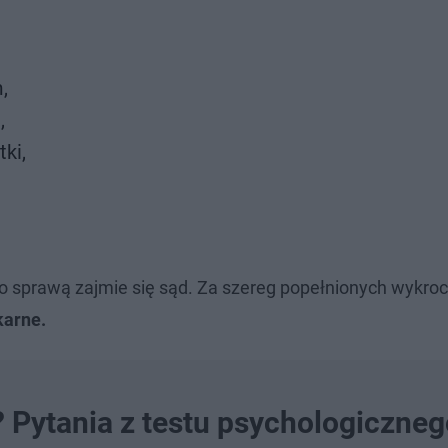
,
,
ki,
go sprawą zajmie się sąd. Za szereg popełnionych wykroc
karne.
? Pytania z testu psychologiczne