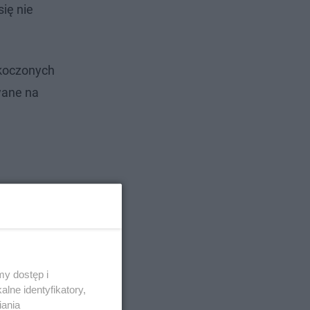
się nie
skoczonych
wane na
y dostęp i
lne identyfikatory,
iania