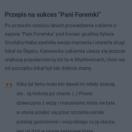
Przepis na sukces "Pani Foremki"
Po przeszło sześciu latach prowadzenia cukierni o
nazwie "Pani Foremka" pod koniec grudnia Sylwia
Grodzka-Haba spełniła swoje marzenia i otwarła drugi
lokal na Śląsku. Katowicka cukiernia cieszy się jeszcze
większą popularnością niż ta w Mysłowicach, choć nie
od początku lokal był tak dobrze znany.
Kilka lat temu mało kto dawał mi wtedy szansę,
ale… tą historię już znacie. (..) Prosta
dziewczyna z wizją i marzeniami, która nie była
w stanie przebić się przez szczelne uściski
polskiej gastronomii i wszystkiego co ją otacza,
jest od dziś w gronie światowej klasy