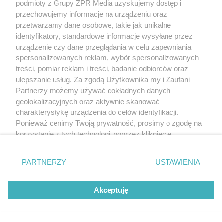
podmioty z Grupy ZPR Media uzyskujemy dostęp i
przechowujemy informacje na urządzeniu oraz
przetwarzamy dane osobowe, takie jak unikalne
identyfikatory, standardowe informacje wysyłane przez
urządzenie czy dane przeglądania w celu zapewniania
spersonalizowanych reklam, wybór spersonalizowanych
treści, pomiar reklam i treści, badanie odbiorców oraz
ulepszanie usług. Za zgodą Użytkownika my i Zaufani
Partnerzy możemy używać dokładnych danych
geolokalizacyjnych oraz aktywnie skanować
charakterystykę urządzenia do celów identyfikacji.
Ponieważ cenimy Twoją prywatność, prosimy o zgodę na
korzystanie z tych technologii poprzez kliknięcie
„Akceptuję”. Zgoda jest dobrowolna i zawsze możesz ją
zmienić/wycofać klikając przycisk ustawień prywatności
PARTNERZY
USTAWIENIA
znajdujący się w lewym dolnym rogu strony
. Niektóre
rodzaje przetwarzania danych nie wymagają zgody
Akceptuję
użytkownika, ale masz prawo sprzeciwić się takiemu
Żaden utwór zamieszczony w serwisie nie może być powielany i
przetwarzaniu. Preferencje będą miały zastosowanie tylko
rozpowszechniany lub dalej rozpowszechniany w jakikolwiek sposób (w
na tej witrynie.
tym także elektroniczny lub mechaniczny) na jakimkolwiek polu
eksploatacji w jakiejkolwiek formie, włącznie z umieszczaniem w Internecie