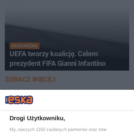
PIŁKA NOŻNA
UEFA tworzy koalicję. Celem
prezydent FIFA Gianni Infantino
ZOBACZ WIĘCEJ
Drogi Użytkowniku,
My, naszych 1160 zaufanych partnerów oraz inne