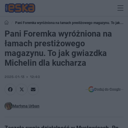
Pani Foremka wyróżniona na łamach prestiżowego magazynu. To jak
gwiazdka Michelin dla kucharza
Pani Foremka wyróżniona na
łamach prestiżowego
magazynu. To jak gwiazdka
Michelin dla kucharza
2025-01-13
12:40
Dodaj do Google
Martyna Urban
Zaczęła swoją działalność w Mysłowicach. Po