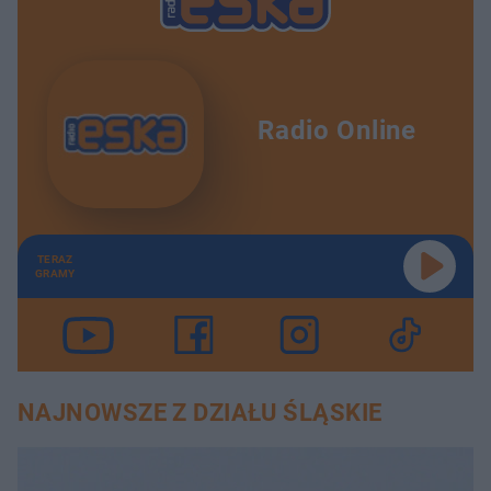
Radio Online
TERAZ
GRAMY
NAJNOWSZE Z DZIAŁU ŚLĄSKIE