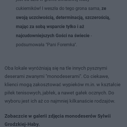
cukierników! I weszła do tego grona sama,
ze
swoją uczciwością, determinacją, szczerością,
mając za sobą wsparcie tylko i aż
najcudowniejszych Gości na świecie
-
podsumowała "Pani Foremka".
Oba lokale wyróżniają się na tle innych pysznymi
deserami zwanymi "monodeserami". Co ciekawe,
klienci mogą zakosztować wypieków m.in. w kształcie
piłek tenisowych, jabłek, a nawet gałek ocznych. Do
wyboru jest ich aż co najmniej kilkanaście rodzajów.
Zobaczcie w galerii zdjęcia monodeserów Sylwii
Grodzkiej-Haby.