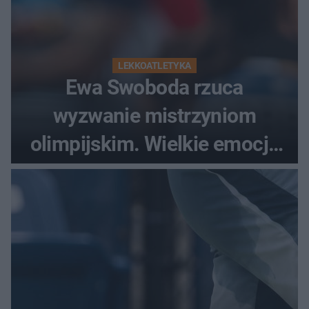
LEKKOATLETYKA
Ewa Swoboda rzuca
wyzwanie mistrzyniom
olimpijskim. Wielkie emocje
podczas Silesia Memoriału
Kamili Skolimowskiej