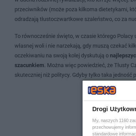
przeciwników (może poza kilkoma dietetykami, którz
odradzają tłustoczwartkowe szaleństwo, co za nud
To równocześnie święto, w czasie którego Polacy u
własnej woli i nie narzekają, gdy muszą czekać kil
oczekiwaniu na swoją kolej dyskutują o
najlepszyc
szacunkiem
. Można więc powiedzieć, że Tłusty C
skuteczniej niż politycy. Gdyby tylko taka jedność
Drogi Użytkow
My, naszych 1160 zau
przechowujemy informa
standardowe informac