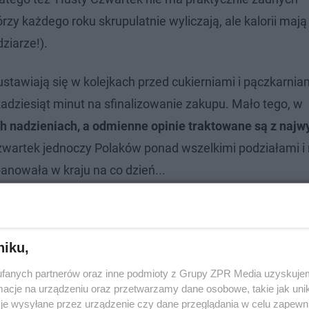
y każdego roku skrupulatnie wyliczają, ale kalorii mają 
ziarze!).
stawiają się w kolejkach przed cukierniami i pączkarnia
kadziesiąt minut na sfinalizowanie zakupu. Mało tego, w
h nadzieniach, a odmienne opinie traktowane są z naj
zwartek jednoczy Polaków ponad wszelkimi podziałami i r
 panowała w kraju na co dzień...
niku,
fanych partnerów oraz inne podmioty z Grupy ZPR Media uzyskujem
cje na urządzeniu oraz przetwarzamy dane osobowe, takie jak unika
je wysyłane przez urządzenie czy dane przeglądania w celu zapewn