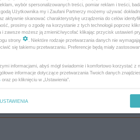
klam, wybór spersonalizowanych treści, pomiar reklam i treści, bad
 zgodą Użytkownika my i Zaufani Partnerzy możemy używać dokład
az aktywnie skanować charakterystykę urządzenia do celów identyfi
ść, prosimy o zgodę na korzystanie z tych technologii poprzez klikn
a i zawsze możesz ją zmienić/wycofać klikając przycisk ustawień pr
ogu strony
. Niektóre rodzaje przetwarzania danych nie wymagaj
iwić się takiemu przetwarzaniu. Preferencje będą miały zastosowanie
ynajmniej w kwestii najpopularniejszego pączka. Własne 
ajmodniejszym smakiem tego sezonu jest dubajska
szymi informacjami, abyś mógł świadomie i komfortowo korzystać z
em sprzedażowym będą pączusie à la Dubaj. Takie cudeń
gółowe informacje dotyczące przetwarzania Twoich danych znajdzi
s
oraz po kliknięciu w „Ustawienia”.
, jak Polska długa i szeroka.
USTAWIENIA
y jej składniki i ceny