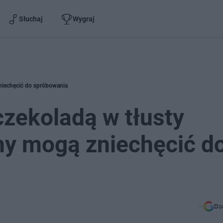
Słuchaj
Wygraj
zniechęcić do spróbowania
czekoladą w tłusty
ny mogą zniechęcić d
Do