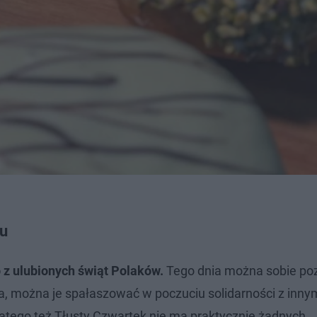
ku
 z ulubionych świąt Polaków.
Tego dnia można sobie poz
a, można je spałaszować w poczuciu solidarności z inny
 Dlatego też Tłusty Czwartek nie ma praktycznie żadnych