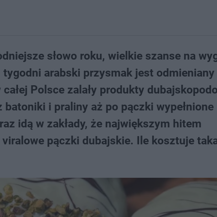
niejsze słowo roku, wielkie szanse na wy
u tygodni arabski przysmak jest odmieniany
 całej Polsce zalały produkty dubajskopod
 batoniki i praliny aż po pączki wypełnione
eraz idą w zakłady, że największym hitem
iralowe pączki dubajskie. Ile kosztuje tak
.