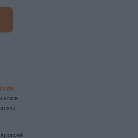
ku do
e wyższe
iemsko
iej pączek