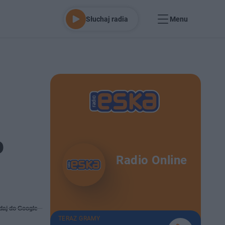
Słuchaj radia
Menu
o
Radio Online
daj do Google
TERAZ GRAMY