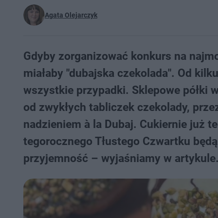
Agata Olejarczyk
Gdyby zorganizować konkurs na najmod
miałaby "dubajska czekolada". Od kilk
wszystkie przypadki. Sklepowe półki w
od zwykłych tabliczek czekolady, przez
nadzieniem à la Dubaj. Cukiernie już t
tegorocznego Tłustego Czwartku będą v
przyjemność – wyjaśniamy w artykule