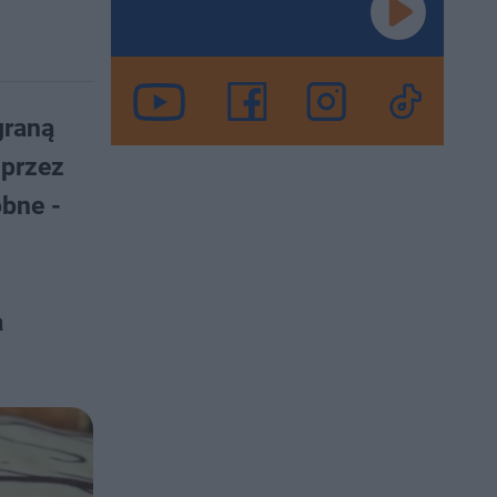
graną
 przez
obne -
a