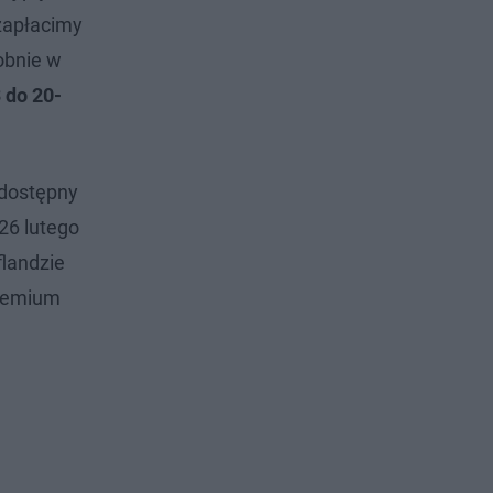
 zapłacimy
obnie w
 do 20-
dostępny
 26 lutego
flandzie
premium