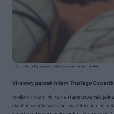
Autor: Dobra Pączkarnia Częstochowa/ Archiwum prywatne
Viralowy pączek hitem Tłustego Czwart
Wielkimi krokami zbliża się
Tłusty Czwartek, jedno
ukochane słodkości i to bez wyrzutów sumienia. B
w duchu rodzinnej rywalizacji, kto ich zje więcej.