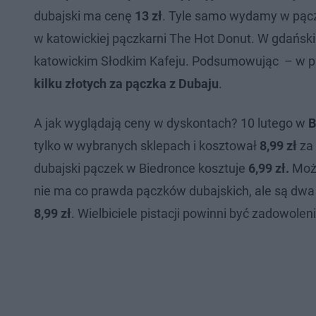
dubajski ma cenę
13 zł
. Tyle samo wydamy w pączk
w katowickiej pączkarni The Hot Donut. W gdańsk
katowickim Słodkim Kafeju. Podsumowując – w piek
kilku złotych za pączka z Dubaju
.
A jak wyglądają ceny w dyskontach? 10 lutego w
B
tylko w wybranych sklepach i kosztował
8,99 zł
za 
dubajski pączek w Biedronce kosztuje
6,99 zł.
Możn
nie ma co prawda pączków dubajskich, ale są dwa 
8,99 zł
. Wielbiciele pistacji powinni być zadowolen