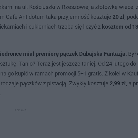
arni na ul. Kościuszki w Rzeszowie, a złotówkę więcej
im Cafe Antidotum taka przyjemność kosztuje
20 zł
, pod
arniach i cukierniach trzeba się liczyć z
kosztem od 13
iedronce miał premierę pączek Dubajska Fantazja.
Był 
sztukę. Tanio? Teraz jest jeszcze taniej. Od 24 lutego do
a go kupić w ramach promocji 5+1 gratis. Z kolei w Kau
rodzaje pączków z pistacją. Zwykły kosztuje
2,99 zł
, a 
i.