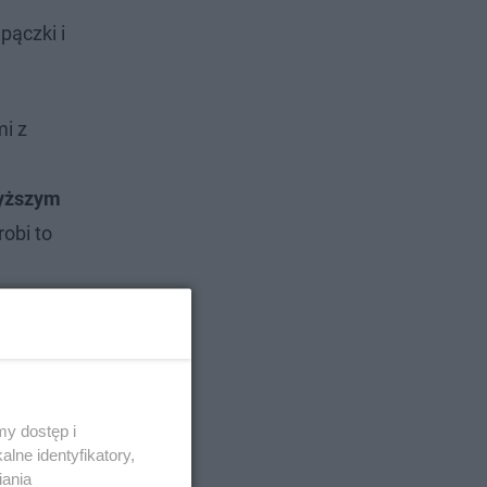
pączki i
mi z
wyższym
obi to
y dostęp i
lne identyfikatory,
iania