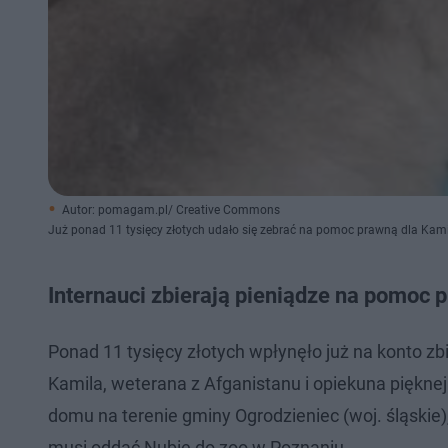
Autor: pomagam.pl/ Creative Commons
Już ponad 11 tysięcy złotych udało się zebrać na pomoc prawną dla Kami
Internauci zbierają pieniądze na pomoc 
Ponad 11 tysięcy złotych wpłynęło już na konto zb
Kamila, weterana z Afganistanu i opiekuna piękne
domu na terenie gminy Ogrodzieniec (woj. śląskie),
musi oddać Nubię do zoo w Poznaniu.