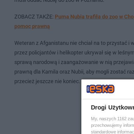
ZOBACZ TAKŻE:
Puma Nubia trafiła do zoo w Cho
pomoc prawną
Weteran z Afganistanu nie chciał na to przystać 
przez policjantów i helikopter ukrywał się w leśny
sprawą narodową i zaangażowanie w nią przejawi
prawną dla Kamila oraz Nubii, aby mogli zostać raz
przecież jeszcze nie koniec.
Drogi Użytkow
My, naszych 1162 zau
przechowujemy informa
standardowe informac