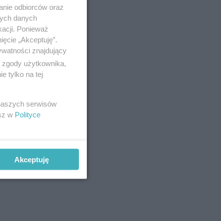
anie odbiorców oraz
nych danych
kacji. Ponieważ
ięcie „Akceptuję”.
ywatności znajdujący
ą zgody użytkownika,
 tylko na tej
 naszych serwisów
esz w
Polityce
 z innymi
aktowanie
Akceptuję