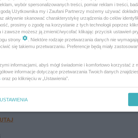
klam, wybór spersonalizowanych treści, pomiar reklam i treści, bad
 zgodą Użytkownika my i Zaufani Partnerzy możemy używać dokład
az aktywnie skanować charakterystykę urządzenia do celów identyfi
ść, prosimy o zgodę na korzystanie z tych technologii poprzez klikn
a i zawsze możesz ją zmienić/wycofać klikając przycisk ustawień pr
ogu strony
. Niektóre rodzaje przetwarzania danych nie wymagaj
iwić się takiemu przetwarzaniu. Preferencje będą miały zastosowanie
li Polacy
szymi informacjami, abyś mógł świadomie i komfortowo korzystać z
gółowe informacje dotyczące przetwarzania Twoich danych znajdzi
s
oraz po kliknięciu w „Ustawienia”.
a rodziny i śmiem twierdzić, że w hierarchii jest na równi
 żadnego zachowania, które mogłoby spowodować inne tr
USTAWIENIA
stronie zbiórki pan Kamil.
UTAJ
i