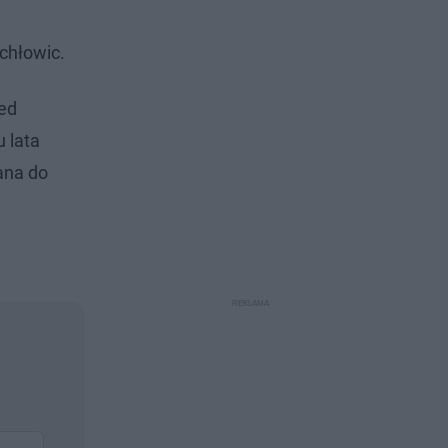
chłowic.
zed
 lata
ana do