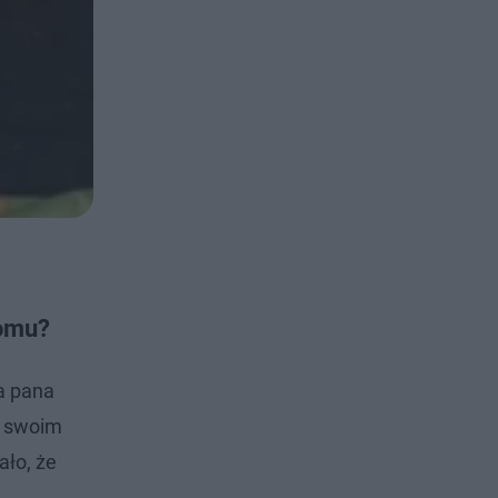
domu?
la pana
w swoim
ało, że