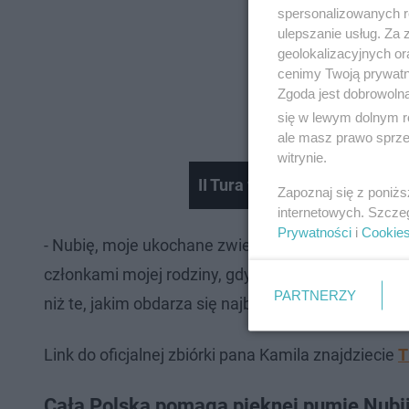
spersonalizowanych re
ulepszanie usług. Za
geolokalizacyjnych or
cenimy Twoją prywatno
Zgoda jest dobrowoln
się w lewym dolnym r
ale masz prawo sprzec
witrynie.
II Tura wyborów: tak głosowa
Zapoznaj się z poniż
internetowych. Szcze
Prywatności
i
Cookie
- Nubię, moje ukochane zwierzę, traktuje jak członk
członkami mojej rodziny, gdyż nigdy nie okazała
PARTNERZY
niż te, jakim obdarza się najbliższych - napisał na 
Link do oficjalnej zbiórki pana Kamila znajdziecie
T
Cała Polska pomaga pięknej pumie Nubi