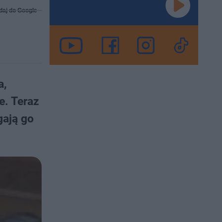
daj do Google
a,
e. Teraz
gają go