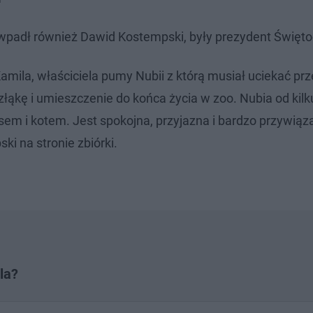
 wpadł również Dawid Kostempski, były prezydent Święto
mila, właściciela pumy Nubii z którą musiał uciekać pr
kę i umieszczenie do końca życia w zoo. Nubia od kilku
m i kotem. Jest spokojna, przyjazna i bardzo przywiąz
i na stronie zbiórki.
la?