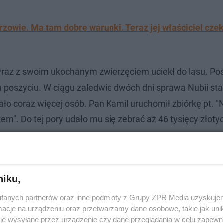
rzowie. Ma tam dobre warunki. Teraz jej właściciel cze
i wraz z swoim ukochanym zwierzęciem uciekł do lasu. P
m poszyciu. W ciągu zaledwie dwóch dni sprawa Nubii stał
ało coraz więcej osób. Pan Kamil uruchomił zbiórkę pt. 
em". Do tej pory udało mu się zebrać aż 46 tysięcy złotyc
niku,
fanych partnerów oraz inne podmioty z Grupy ZPR Media uzyskujem
cje na urządzeniu oraz przetwarzamy dane osobowe, takie jak unika
je wysyłane przez urządzenie czy dane przeglądania w celu zapewn