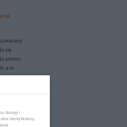
ka na
oszukiwany
a się
"Na pomoc
h, a to
y dostęp i
lne identyfikatory,
iania