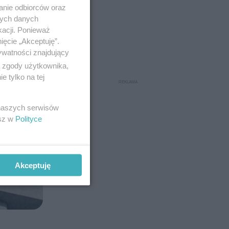
anie odbiorców oraz
6
nych danych
kacji. Ponieważ
ięcie „Akceptuję”.
ywatności znajdujący
ą zgody użytkownika,
 tylko na tej
 naszych serwisów
esz w
Polityce
Akceptuję