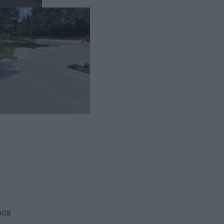
j strony.
aby
aca