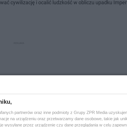
ć cywilizację i ocalić ludzkość w obliczu upadku Impe
niku,
fanych partnerów oraz inne podmioty z Grupy ZPR Media uzyskujem
cje na urządzeniu oraz przetwarzamy dane osobowe, takie jak unika
je wysyłane przez urządzenie czy dane przeglądania w celu zapewn