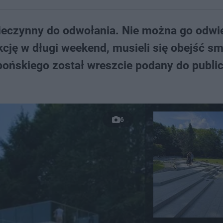
nieczynny do odwołania. Nie można go odwi
rakcję w długi weekend, musieli się obejść s
pońskiego został wreszcie podany do publi
6