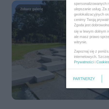
spersonalizowanych re
ulepszanie usług. Za
geolokalizacyjnych or
cenimy Twoją prywatno
Zgoda jest dobrowoln
się w lewym dolnym r
ale masz prawo sprzec
witrynie.
Zapoznaj się z poniż
internetowych. Szcze
Prywatności
i
Cookie
PARTNERZY