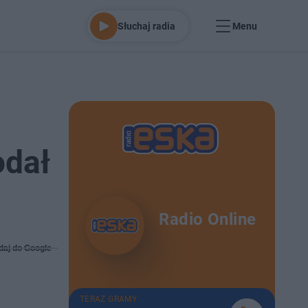
Słuchaj radia
Menu
odał
Radio Online
daj do Google
TERAZ GRAMY