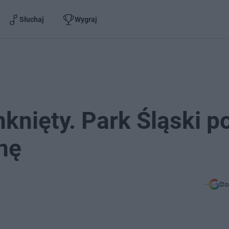
Słuchaj
Wygraj
knięty. Park Śląski p
nę
Do