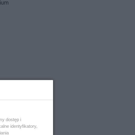
rium
y dostęp i
lne identyfikatory,
iania