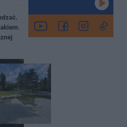
edzać.
makiem.
cznej