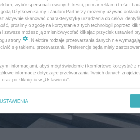
klam, wybór spersonalizowanych treści, pomiar reklam i treści, bad
 zgodą Użytkownika my i Zaufani Partnerzy możemy używać dokład
az aktywnie skanować charakterystykę urządzenia do celów identyfi
ść, prosimy o zgodę na korzystanie z tych technologii poprzez klikn
a i zawsze możesz ją zmienić/wycofać klikając przycisk ustawień pr
ogu strony
. Niektóre rodzaje przetwarzania danych nie wymagaj
iwić się takiemu przetwarzaniu. Preferencje będą miały zastosowanie
szymi informacjami, abyś mógł świadomie i komfortowo korzystać z
gółowe informacje dotyczące przetwarzania Twoich danych znajdzi
s
oraz po kliknięciu w „Ustawienia”.
USTAWIENIA