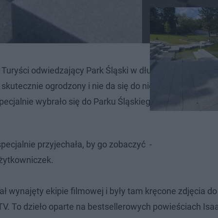
 Turyści odwiedzający Park Śląski w długi weekend z
 skutecznie ogrodzony i nie da się do niego wejść z żadne
pecjalnie wybrało się do Parku Śląskiego właśnie po to, 
pecjalnie przyjechała, by go zobaczyć -
użytkowniczek.
 wynajęty ekipie filmowej i były tam kręcone zdjęcia do
TV. To dzieło oparte na bestsellerowych powieściach Isa