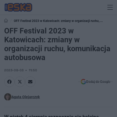
OFF Festival 2023 w Katowicach: zmiany w organizacji ruchu,
komunikacja autobusowa
OFF Festival 2023 w
Katowicach: zmiany w
organizacji ruchu, komunikacja
autobusowa
2023-08-03
11:50
Dodaj do Google
Agata Olejarczyk
W piątek 4 sierpnia rozpocznie się kolejna