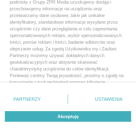
podmioty z Grupy ZPR Media uzyskujemy dostęp i
przechowujemy informacje na urządzeniu oraz
przetwarzamy dane osobowe, takie jak unikalne
identyfikatory, standardowe informacje wysyłane przez
urządzenie czy dane przeglądania w celu zapewniania
spersonalizowanych reklam, wybór spersonalizowanych
treści, pomiar reklam i treści, badanie odbiorców oraz
Żaden utwór zamieszczony w serwisie nie może być powielany i
ulepszanie usług. Za zgodą Użytkownika my i Zaufani
rozpowszechniany lub dalej rozpowszechniany w jakikolwiek sposób (w
Partnerzy możemy używać dokładnych danych
tym także elektroniczny lub mechaniczny) na jakimkolwiek polu
eksploatacji w jakiejkolwiek formie, włącznie z umieszczaniem w Internecie
geolokalizacyjnych oraz aktywnie skanować
bez pisemnej zgody właściciela praw. Jakiekolwiek użycie lub
charakterystykę urządzenia do celów identyfikacji.
wykorzystanie utworów w całości lub w części z naruszeniem prawa, tzn.
bez właściwej zgody, jest zabronione pod groźbą kary i może być ścigane
Ponieważ cenimy Twoją prywatność, prosimy o zgodę na
prawnie.
korzystanie z tych technologii poprzez kliknięcie
„Akceptuję”. Zgoda jest dobrowolna i zawsze możesz ją
zmienić/wycofać klikając przycisk ustawień prywatności
PARTNERZY
USTAWIENIA
znajdujący się w lewym dolnym rogu strony
. Niektóre
rodzaje przetwarzania danych nie wymagają zgody
Akceptuję
użytkownika, ale masz prawo sprzeciwić się takiemu
przetwarzaniu. Preferencje będą miały zastosowanie tylko
O nas
na tej witrynie.
Informacje prawne