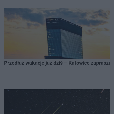
Przedłuż wakacje już dziś – Katowice zapraszaj