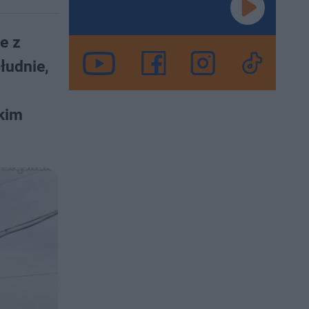
e z
łudnie,
kim