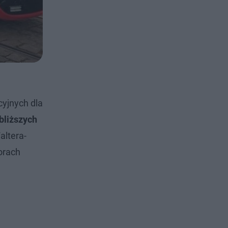
cyjnych dla
bliższych
altera-
orach