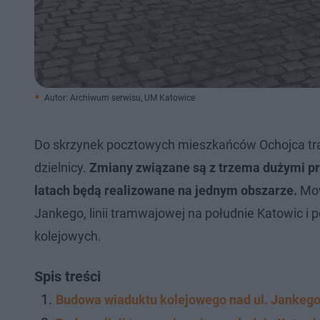
Autor: Archiwum serwisu, UM Katowice
Do skrzynek pocztowych mieszkańców Ochojca traf
dzielnicy.
Zmiany związane są z trzema dużymi pro
latach będą realizowane na jednym obszarze.
Mow
Jankego, linii tramwajowej na południe Katowic i p
kolejowych.
Spis treści
Budowa wiaduktu kolejowego nad ul. Jankeg