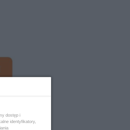
y dostęp i
lne identyfikatory,
iania