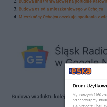
Budowa linii tramwajowej na południe Katowi
Budowa osiedla mieszkaniowego w Ochojcu
Mieszkańcy Ochojca oczekują spotkania z wł
Drogi Użytkow
My, naszych 1160 zau
Budowa wiaduktu kolejowego nad ul. J
przechowujemy informa
standardowe informac