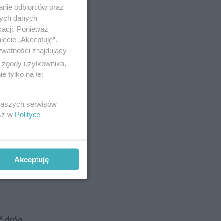
tyczący
anie odbiorców oraz
nych danych
uktu
kacji. Ponieważ
ięcie „Akceptuję”.
ywatności znajdujący
ą zgody użytkownika,
 tylko na tej
 naszych serwisów
esz w
Polityce
Akceptuję
ć dróg