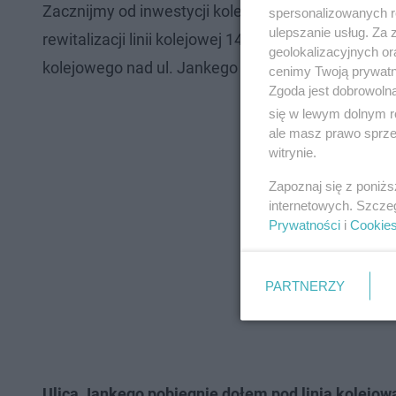
Zacznijmy od inwestycji kolejowej. W ramach prog
spersonalizowanych re
ulepszanie usług. Za
rewitalizacji linii kolejowej 142 łączącej Tychy z
geolokalizacyjnych or
kolejowego nad ul. Jankego oraz niezbędną prze
cenimy Twoją prywatno
Zgoda jest dobrowoln
się w lewym dolnym r
ale masz prawo sprzec
witrynie.
Zapoznaj się z poniż
internetowych. Szcze
Prywatności
i
Cookie
PARTNERZY
Ulica Jankego pobiegnie dołem pod linią kolejow