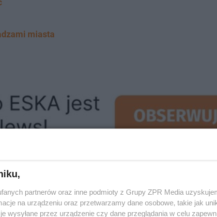
c
adzami miasta
niku,
fanych partnerów oraz inne podmioty z Grupy ZPR Media uzyskujem
ankego
cje na urządzeniu oraz przetwarzamy dane osobowe, takie jak unika
je wysyłane przez urządzenie czy dane przeglądania w celu zapewn