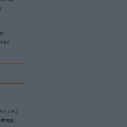
ę
or
która
mwajowej
 drogą,