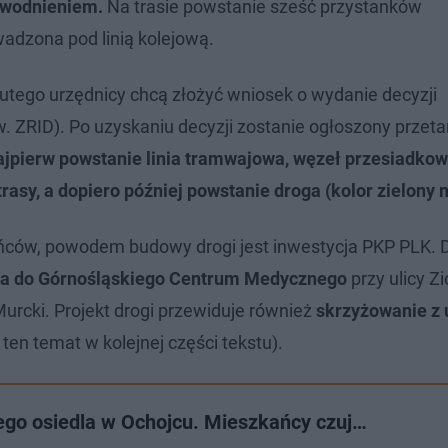
dwodnieniem.
Na trasie powstanie sześć przystanków
adzona pod linią kolejową.
lutego urzędnicy chcą złożyć wniosek o wydanie decyzji
w. ZRID). Po uzyskaniu decyzji zostanie ogłoszony przeta
ajpierw powstanie linia tramwajowa, węzeł przesiadko
rasy, a dopiero później powstanie droga (kolor zielony 
ańców, powodem budowy drogi jest inwestycja PKP PLK. 
wa do Górnośląskiego Centrum Medycznego
przy ulicy Zi
urcki. Projekt drogi przewiduje również
skrzyżowanie z 
 ten temat w kolejnej części tekstu).
iego osiedla w Ochojcu. Mieszkańcy czuj…