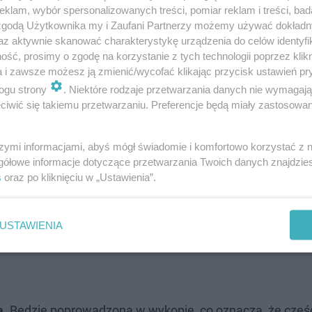
ramu "Kolej +" w Katowicach realizowany jest projekt do
klam, wybór spersonalizowanych treści, pomiar reklam i treści, bad
 zgodą Użytkownika my i Zaufani Partnerzy możemy używać dokład
 katowicką Ligotą. Inwestycja obejmuje m.in. budowę wiad
az aktywnie skanować charakterystykę urządzenia do celów identyfi
budowę układu kolejowego.
ść, prosimy o zgodę na korzystanie z tych technologii poprzez klikn
a i zawsze możesz ją zmienić/wycofać klikając przycisk ustawień pr
ogu strony
. Niektóre rodzaje przetwarzania danych nie wymagaj
iwić się takiemu przetwarzaniu. Preferencje będą miały zastosowanie
szymi informacjami, abyś mógł świadomie i komfortowo korzystać z
gółowe informacje dotyczące przetwarzania Twoich danych znajdzi
s
oraz po kliknięciu w „Ustawienia”.
USTAWIENIA
ą.
Będzie poprowadzona w wykopie, co oznacza, że częś