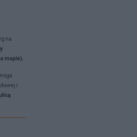
rg na
wy
na mapie).
Droga
ołowej i
ulicą