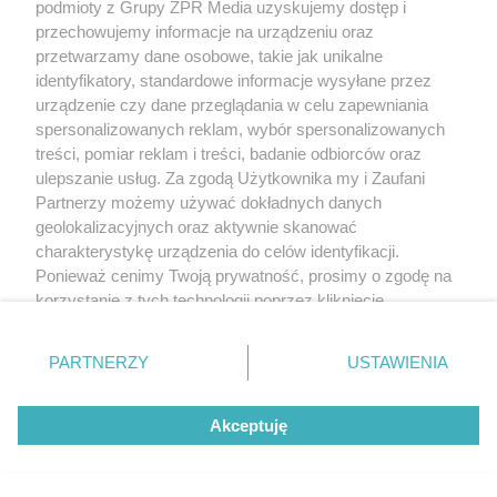
podmioty z Grupy ZPR Media uzyskujemy dostęp i
przechowujemy informacje na urządzeniu oraz
przetwarzamy dane osobowe, takie jak unikalne
identyfikatory, standardowe informacje wysyłane przez
urządzenie czy dane przeglądania w celu zapewniania
spersonalizowanych reklam, wybór spersonalizowanych
treści, pomiar reklam i treści, badanie odbiorców oraz
ulepszanie usług. Za zgodą Użytkownika my i Zaufani
Partnerzy możemy używać dokładnych danych
geolokalizacyjnych oraz aktywnie skanować
charakterystykę urządzenia do celów identyfikacji.
Ponieważ cenimy Twoją prywatność, prosimy o zgodę na
korzystanie z tych technologii poprzez kliknięcie
„Akceptuję”. Zgoda jest dobrowolna i zawsze możesz ją
Żaden utwór zamieszczony w serwisie nie może być powielany i
zmienić/wycofać klikając przycisk ustawień prywatności
PARTNERZY
USTAWIENIA
rozpowszechniany lub dalej rozpowszechniany w jakikolwiek sposób (w
znajdujący się w lewym dolnym rogu strony
. Niektóre
tym także elektroniczny lub mechaniczny) na jakimkolwiek polu
eksploatacji w jakiejkolwiek formie, włącznie z umieszczaniem w Internecie
rodzaje przetwarzania danych nie wymagają zgody
bez pisemnej zgody właściciela praw. Jakiekolwiek użycie lub
Akceptuję
użytkownika, ale masz prawo sprzeciwić się takiemu
wykorzystanie utworów w całości lub w części z naruszeniem prawa, tzn.
przetwarzaniu. Preferencje będą miały zastosowanie tylko
bez właściwej zgody, jest zabronione pod groźbą kary i może być ścigane
prawnie.
na tej witrynie.