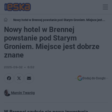
Nowy hotel w Brennej powstanie pod Starym Groniem. Miejsce jest
dobrze znane
Nowy hotel w Brennej
powstanie pod Starym
Groniem. Miejsce jest dobrze
znane
2025-09-02
6:52
Dodaj do Google
Marcin Twaróg
W Brennej szykuje się nowa inwestycja