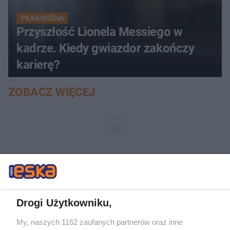
PIŁKA NOŻNA
Przyszłość Lionela Messiego w
kadrze. Kiedy gwiazdor zakończy
karierę?
ZOBACZ WIĘCEJ
Drogi Użytkowniku,
My, naszych 1162 zaufanych partnerów oraz inne