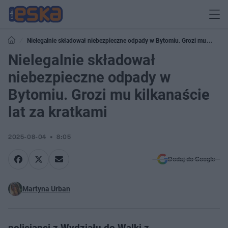
Nielegalnie składował niebezpieczne odpady w Bytomiu. Grozi mu
kilkanaście lat za kratkami
Nielegalnie składował
niebezpieczne odpady w
Bytomiu. Grozi mu kilkanaście
lat za kratkami
2025-08-04
8:05
Dodaj do Google
Martyna Urban
policjanci z Wydziału do Walki z