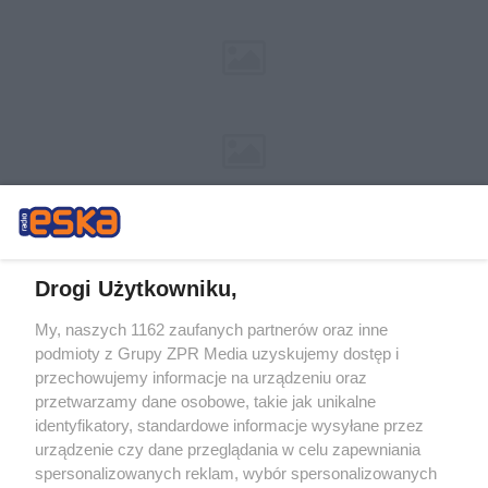
Drogi Użytkowniku,
My, naszych 1162 zaufanych partnerów oraz inne
Żaden utwór zamieszczony w serwisie nie może być powielany i
podmioty z Grupy ZPR Media uzyskujemy dostęp i
rozpowszechniany lub dalej rozpowszechniany w jakikolwiek sposób (w
tym także elektroniczny lub mechaniczny) na jakimkolwiek polu
przechowujemy informacje na urządzeniu oraz
eksploatacji w jakiejkolwiek formie, włącznie z umieszczaniem w Internecie
przetwarzamy dane osobowe, takie jak unikalne
bez pisemnej zgody właściciela praw. Jakiekolwiek użycie lub
identyfikatory, standardowe informacje wysyłane przez
wykorzystanie utworów w całości lub w części z naruszeniem prawa, tzn.
bez właściwej zgody, jest zabronione pod groźbą kary i może być ścigane
urządzenie czy dane przeglądania w celu zapewniania
prawnie.
spersonalizowanych reklam, wybór spersonalizowanych