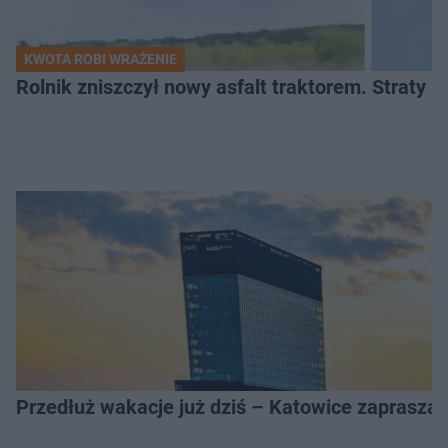
KWOTA ROBI WRAŻENIE
Rolnik zniszczył nowy asfalt traktorem. Straty id
Przedłuż wakacje już dziś – Katowice zapraszaj