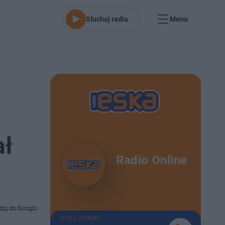
Słuchaj radia
Menu
ał
Radio Online
daj do Google
TERAZ GRAMY