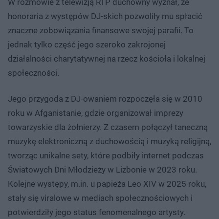
W rozmowie z telewizją RTP duchowny wyznał, że
honoraria z występów DJ-skich pozwoliły mu spłacić
znaczne zobowiązania finansowe swojej parafii. To
jednak tylko część jego szeroko zakrojonej
działalności charytatywnej na rzecz kościoła i lokalnej
społeczności.
Jego przygoda z DJ-owaniem rozpoczęła się w 2010
roku w Afganistanie, gdzie organizował imprezy
towarzyskie dla żołnierzy. Z czasem połączył taneczną
muzykę elektroniczną z duchowością i muzyką religijną,
tworząc unikalne sety, które podbiły internet podczas
Światowych Dni Młodzieży w Lizbonie w 2023 roku.
Kolejne występy, m.in. u papieża Leo XIV w 2025 roku,
stały się viralowe w mediach społecznościowych i
potwierdziły jego status fenomenalnego artysty.