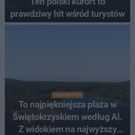
Ten polski kurort to
prawdziwy hit wśród turystów
CIEKAWOSTKA
To najpiękniejsza plaża w
Świętokrzyskiem według AI.
Z widokiem na najwyższy