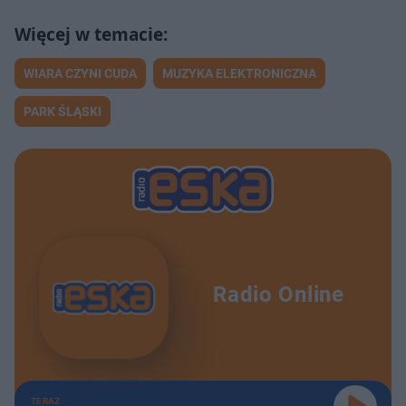
WIARA CZYNI CUDA
MUZYKA ELEKTRONICZNA
PARK ŚLĄSKI
Radio Online
TERAZ