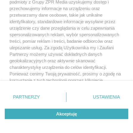
podmioty z Grupy ZPR Media uzyskujemy dostęp i
przechowujemy informacje na urządzeniu oraz
przetwarzamy dane osobowe, takie jak unikalne
identyfikatory, standardowe informacje wysyłane przez
urządzenie czy dane przeglądania w celu zapewniania
spersonalizowanych reklam, wybór spersonalizowanych
treści, pomiar reklam i treści, badanie odbiorców oraz
Żaden utwór zamieszczony w serwisie nie może być powielany i
ulepszanie usług. Za zgodą Użytkownika my i Zaufani
rozpowszechniany lub dalej rozpowszechniany w jakikolwiek sposób (w
Partnerzy możemy używać dokładnych danych
tym także elektroniczny lub mechaniczny) na jakimkolwiek polu
geolokalizacyjnych oraz aktywnie skanować
eksploatacji w jakiejkolwiek formie, włącznie z umieszczaniem w Internecie
bez pisemnej zgody właściciela praw. Jakiekolwiek użycie lub
charakterystykę urządzenia do celów identyfikacji.
wykorzystanie utworów w całości lub w części z naruszeniem prawa, tzn.
Ponieważ cenimy Twoją prywatność, prosimy o zgodę na
bez właściwej zgody, jest zabronione pod groźbą kary i może być ścigane
prawnie.
korzystanie z tych technologii poprzez kliknięcie
„Akceptuję”. Zgoda jest dobrowolna i zawsze możesz ją
zmienić/wycofać klikając przycisk ustawień prywatności
PARTNERZY
USTAWIENIA
znajdujący się w lewym dolnym rogu strony
. Niektóre
rodzaje przetwarzania danych nie wymagają zgody
Akceptuję
użytkownika, ale masz prawo sprzeciwić się takiemu
przetwarzaniu. Preferencje będą miały zastosowanie tylko
O nas
na tej witrynie.