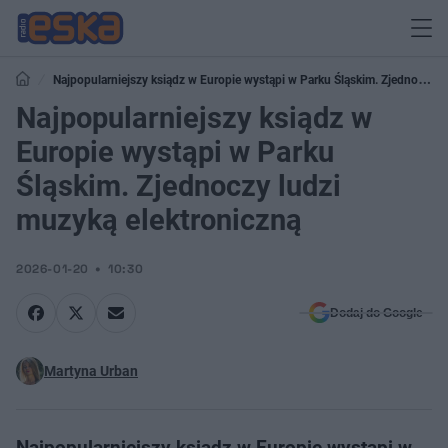
Najpopularniejszy ksiądz w Europie wystąpi w Parku Śląskim. Zjednoczy
ludzi muzyką elektroniczną
Najpopularniejszy ksiądz w
Europie wystąpi w Parku
Śląskim. Zjednoczy ludzi
muzyką elektroniczną
2026-01-20
10:30
Dodaj do Google
Martyna Urban
Najpopularniejszy ksiądz w Europie wystąpi w