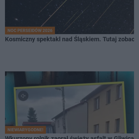
NOC PERSEIDÓW 2026
Kosmiczny spektakl nad Śląskiem. Tutaj zobaczy
NIEWIARYGODNE!
Wkurzony rolnik zaorał świeży asfalt w Gliwicac