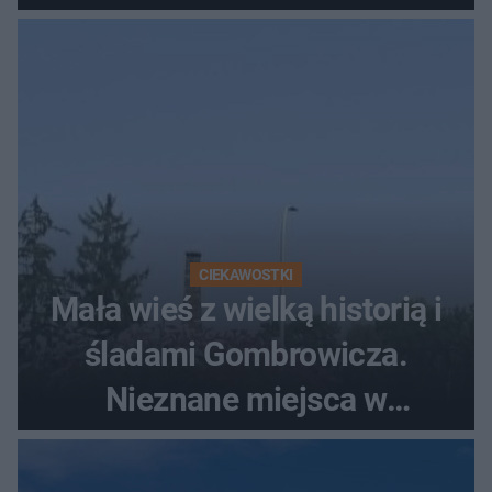
szczyt Gór Świętokrzyskich
CIEKAWOSTKI
Mała wieś z wielką historią i
śladami Gombrowicza.
Nieznane miejsca w
Świętokrzyskiem