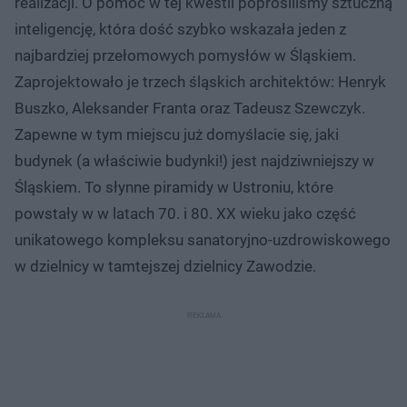
realizacji. O pomoc w tej kwestii poprosiliśmy sztuczną
inteligencję, która dość szybko wskazała jeden z
najbardziej przełomowych pomysłów w Śląskiem.
Zaprojektowało je trzech śląskich architektów: Henryk
Buszko, Aleksander Franta oraz Tadeusz Szewczyk.
Zapewne w tym miejscu już domyślacie się, jaki
budynek (a właściwie budynki!) jest najdziwniejszy w
Śląskiem. To słynne piramidy w Ustroniu, które
powstały w w latach 70. i 80. XX wieku jako część
unikatowego kompleksu sanatoryjno-uzdrowiskowego
w dzielnicy w tamtejszej dzielnicy Zawodzie.