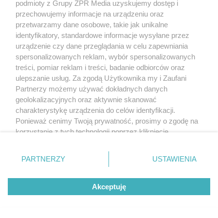
podmioty z Grupy ZPR Media uzyskujemy dostęp i
wleci do twojego domu
przechowujemy informacje na urządzeniu oraz
przetwarzamy dane osobowe, takie jak unikalne
identyfikatory, standardowe informacje wysyłane przez
urządzenie czy dane przeglądania w celu zapewniania
spersonalizowanych reklam, wybór spersonalizowanych
treści, pomiar reklam i treści, badanie odbiorców oraz
ulepszanie usług. Za zgodą Użytkownika my i Zaufani
Partnerzy możemy używać dokładnych danych
geolokalizacyjnych oraz aktywnie skanować
charakterystykę urządzenia do celów identyfikacji.
Ponieważ cenimy Twoją prywatność, prosimy o zgodę na
korzystanie z tych technologii poprzez kliknięcie
„Akceptuję”. Zgoda jest dobrowolna i zawsze możesz ją
RZADKIE IMIONA
zmienić/wycofać klikając przycisk ustawień prywatności
To imię brzmi jak nazwa
PARTNERZY
USTAWIENIA
znajdujący się w lewym dolnym rogu strony
. Niektóre
europejskiego kraju. W
rodzaje przetwarzania danych nie wymagają zgody
Akceptuję
użytkownika, ale masz prawo sprzeciwić się takiemu
Polsce nosi je zaledwie 3
przetwarzaniu. Preferencje będą miały zastosowanie tylko
na tej witrynie.