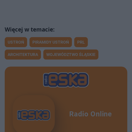
USTROŃ
PIRAMIDY USTROŃ
PRL
ARCHITEKTURA
WOJEWÓDZTWO ŚLĄSKIE
Radio Online