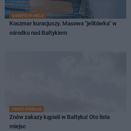
SANEPID W AKCJI
Koszmar kuracjuszy. Masowa "jelitówka" w
ośrodku nad Bałtykiem
SINICE ATAKUJĄ
Znów zakazy kąpieli w Bałtyku! Oto lista
miejsc