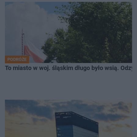
PODRÓŻE
To miasto w woj. śląskim długo było wsią. Odzy