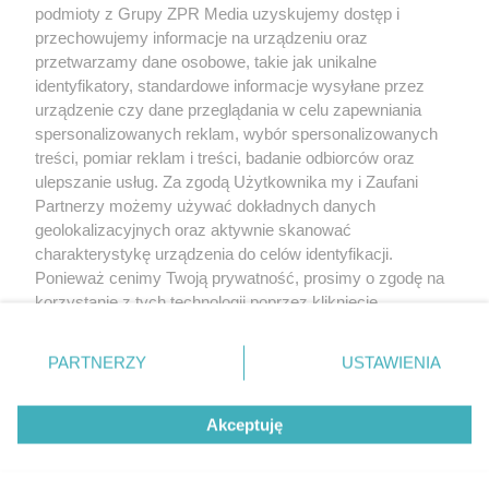
podmioty z Grupy ZPR Media uzyskujemy dostęp i
rozpowszechniany lub dalej rozpowszechniany w jakikolwiek sposób (w
tym także elektroniczny lub mechaniczny) na jakimkolwiek polu
przechowujemy informacje na urządzeniu oraz
eksploatacji w jakiejkolwiek formie, włącznie z umieszczaniem w Internecie
przetwarzamy dane osobowe, takie jak unikalne
bez pisemnej zgody właściciela praw. Jakiekolwiek użycie lub
wykorzystanie utworów w całości lub w części z naruszeniem prawa, tzn.
identyfikatory, standardowe informacje wysyłane przez
bez właściwej zgody, jest zabronione pod groźbą kary i może być ścigane
urządzenie czy dane przeglądania w celu zapewniania
prawnie.
spersonalizowanych reklam, wybór spersonalizowanych
treści, pomiar reklam i treści, badanie odbiorców oraz
ulepszanie usług. Za zgodą Użytkownika my i Zaufani
Partnerzy możemy używać dokładnych danych
geolokalizacyjnych oraz aktywnie skanować
charakterystykę urządzenia do celów identyfikacji.
O nas
Ponieważ cenimy Twoją prywatność, prosimy o zgodę na
korzystanie z tych technologii poprzez kliknięcie
Informacje prawne
„Akceptuję”. Zgoda jest dobrowolna i zawsze możesz ją
zmienić/wycofać klikając przycisk ustawień prywatności
Nasze serwisy
PARTNERZY
USTAWIENIA
znajdujący się w lewym dolnym rogu strony
. Niektóre
rodzaje przetwarzania danych nie wymagają zgody
© 2026 Grupa ZPR Media
Akceptuję
użytkownika, ale masz prawo sprzeciwić się takiemu
przetwarzaniu. Preferencje będą miały zastosowanie tylko
na tej witrynie.