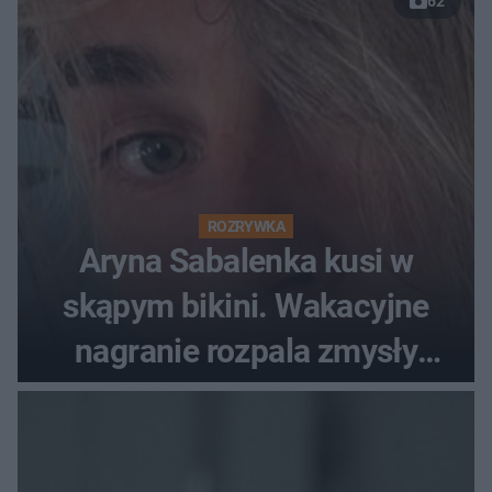
62
ROZRYWKA
Aryna Sabalenka kusi w
skąpym bikini. Wakacyjne
nagranie rozpala zmysły
fanów