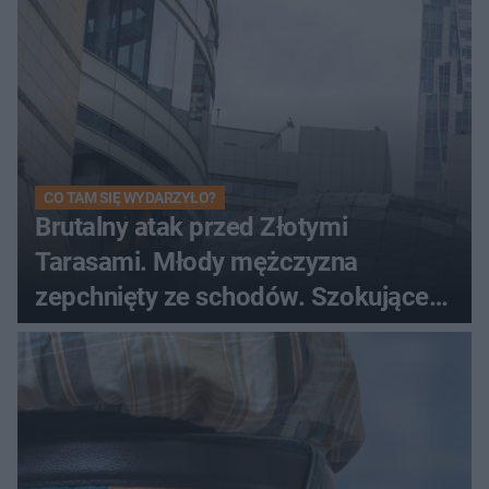
CO TAM SIĘ WYDARZYŁO?
Brutalny atak przed Złotymi
Tarasami. Młody mężczyzna
zepchnięty ze schodów. Szokujące
nagranie krąży po sieci