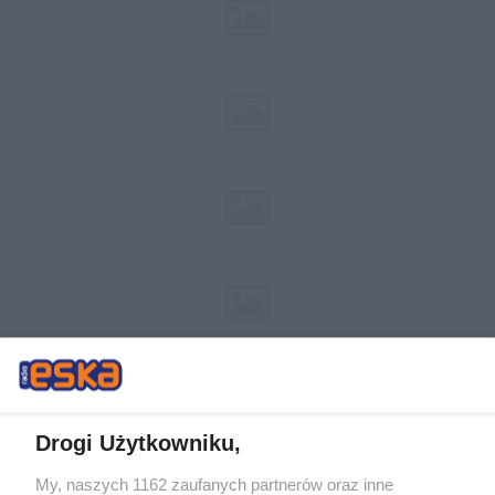
Drogi Użytkowniku,
My, naszych 1162 zaufanych partnerów oraz inne
Żaden utwór zamieszczony w serwisie nie może być powielany i