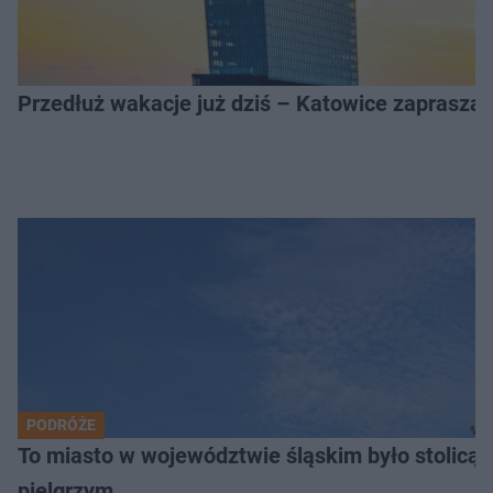
Przedłuż wakacje już dziś – Katowice zapraszaj
PODRÓŻE
To miasto w województwie śląskim było stolicą
pielgrzym