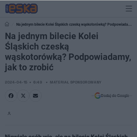
Na jednym bilecie Kolei Śląskich czeską wąskotorówką? Podpowiadamy,
jak to zrobić
Na jednym bilecie Kolei
Śląskich czeską
wąskotorówką? Podpowiadamy,
jak to zrobić
2024-04-15
6:49
MATERIAŁ SPONSOROWANY
Dodaj do Google
Niewiele osób wie, ale na bilecie Kolei Śląskich