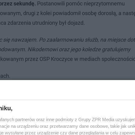
 przez sekundę.
Postanowili pomóc nieprzytomnemu
dowanym, drugi z kolei powiadomił osobę dorosłą, a nast
ca zdarzenia utrudniony był dojazd.
 się nawzajem. Po zaalarmowaniu służb, na miejsce dot
szkodowanym. Nikodemowi oraz jego koledze gratulujemy
likowanym przez OSP Kroczyce w mediach społecznośc
cach.
niku,
fanych partnerów oraz inne podmioty z Grupy ZPR Media uzyskujem
cje na urządzeniu oraz przetwarzamy dane osobowe, takie jak unika
je wysyłane przez urządzenie czy dane przeglądania w celu zapewn