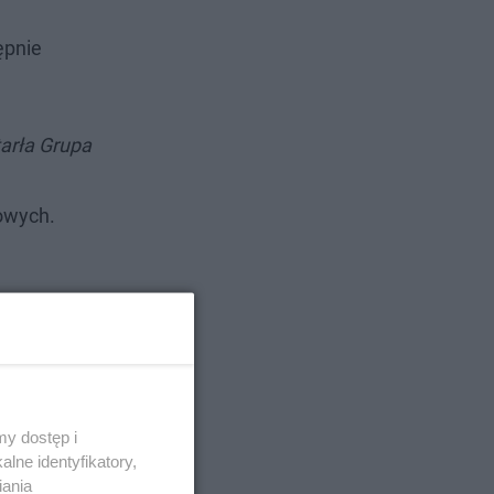
ępnie
arła Grupa
iowych.
y dostęp i
lne identyfikatory,
iania