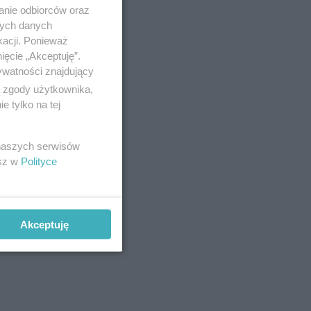
anie odbiorców oraz
nych danych
kacji. Ponieważ
ięcie „Akceptuję”.
ywatności znajdujący
ą zgody użytkownika,
 tylko na tej
 naszych serwisów
esz w
Polityce
Akceptuję