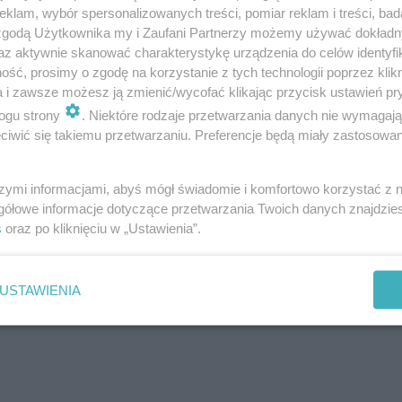
klam, wybór spersonalizowanych treści, pomiar reklam i treści, bad
 zgodą Użytkownika my i Zaufani Partnerzy możemy używać dokład
az aktywnie skanować charakterystykę urządzenia do celów identyfi
ść, prosimy o zgodę na korzystanie z tych technologii poprzez klikn
a i zawsze możesz ją zmienić/wycofać klikając przycisk ustawień pr
ogu strony
. Niektóre rodzaje przetwarzania danych nie wymagaj
iwić się takiemu przetwarzaniu. Preferencje będą miały zastosowanie
szymi informacjami, abyś mógł świadomie i komfortowo korzystać z
gółowe informacje dotyczące przetwarzania Twoich danych znajdzi
s
oraz po kliknięciu w „Ustawienia”.
USTAWIENIA