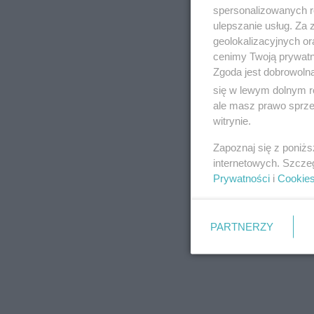
spersonalizowanych re
ulepszanie usług. Za
geolokalizacyjnych or
cenimy Twoją prywatno
Zgoda jest dobrowoln
się w lewym dolnym r
ale masz prawo sprzec
witrynie.
Zapoznaj się z poniż
internetowych. Szcze
Prywatności
i
Cookie
PARTNERZY