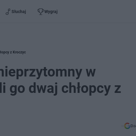
Słuchaj
Wygraj
hłopcy z Kroczyc
 nieprzytomny w
i go dwaj chłopcy z
Do