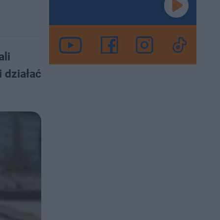
li
 działać