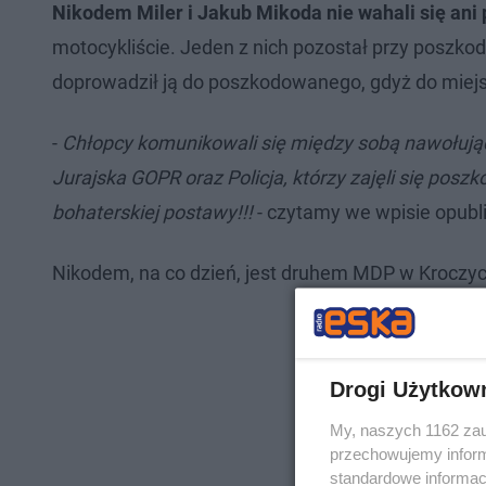
Nikodem Miler i Jakub Mikoda nie wahali się ani
motocykliście. Jeden z nich pozostał przy poszko
doprowadził ją do poszkodowanego, gdyż do miejs
-
Chłopcy komunikowali się między sobą nawołując
Jurajska GOPR oraz Policja, którzy zajęli się po
bohaterskiej postawy!!!
- czytamy we wpisie opub
Nikodem, na co dzień, jest druhem MDP w Kroczy
Drogi Użytkow
My, naszych 1162 zau
przechowujemy informa
standardowe informac