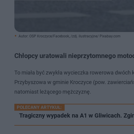
Autor: OSP Kroczyce/Facebook, /zdj. ilustracyjne/ Pixabay.com
Chłopcy uratowali nieprzytomnego motoc
To miała być zwykła wycieczka rowerowa dwóch k
Przybyszowa w gminie Kroczyce (pow. zawierciańsk
natomiast leżącego mężczyznę.
POLECANY ARTYKUŁ:
Tragiczny wypadek na A1 w Gliwicach. Zgi