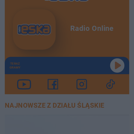
Radio Online
TERAZ
GRAMY
NAJNOWSZE Z DZIAŁU ŚLĄSKIE