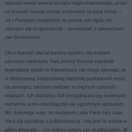
zepsuła nawet awaria sprzętu nagłośnieniowego, przez
co koncert musiał zostać przerwany na parę minut. –
Ja z Panasem padaliśmy na scenie, ale nigdy nie
zdarzyło się to aparaturze
– powiedział, z uśmiechem,
Jan Borysewicz.
Choć koncert zleciał bardzo szybko, nie miałem
odczucia niedosytu. Fani, którzy tłumnie wypełnili
legendarny obiekt w Katowicach, nie mogli żałować, że
w deszczową, listopadową niedzielę postanowili wyjść
na zewnątrz, zamiast siedzieć w ciepłych czterech
ścianach. Ich ulubieńcy dali porządną porcję świetnych
numerów, a oni odwdzięczyli się ogromnym aplauzem.
Nic dziwnego więc, że muzykom Lady Pank cały czas
chce się spotykać z publicznością. I nie jest to ważne w
jakim anturażu – czy elektrycznym, czy akustycznym. W