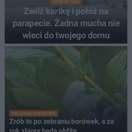
DOMOWE TRIKI
Zwilż kartkę i połóż na
parapecie. Żadna mucha nie
wleci do twojego domu
PIELĘGNACJA BORÓWKI
Zrób to po zebraniu borówek, a za
rok zbiory będą obfite