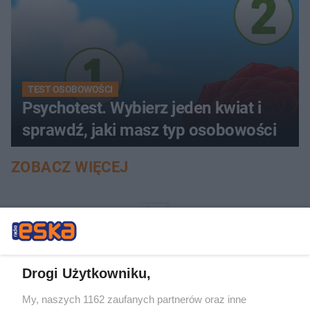
TEST OSOBOWOŚCI
Psychotest. Wybierz jeden kwiat i
sprawdź, jaki masz typ osobowości
ZOBACZ WIĘCEJ
Drogi Użytkowniku,
My, naszych 1162 zaufanych partnerów oraz inne