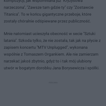
kompozycji, jak wspomniana już "Kryzysowa
narzeczona", "Zawsze tam gdzie ty" czy "Zostawcie
Titanica". To w końcu gigantyczne przeboje, które
zostały chóralnie odśpiewane przez publiczność.
Mnie natomiast ucieszyła obecność w secie "Sztuki
latania". Szkoda tylko, że nie została, tak jak na płycie z
zapisem koncertu "MTV Unplugged", wykonana
wspólnie z Tomaszem Organkiem. Ale nie zamierzam
narzekać jakoś zbytnio, gdyż to i tak mój ulubiony
utwór w bogatym dorobku Jana Borysewicza i spółki.