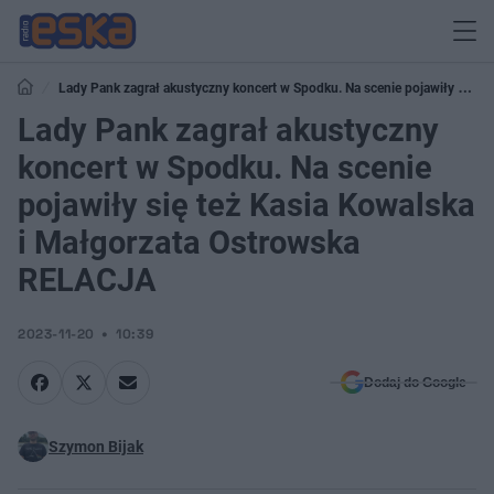
Lady Pank zagrał akustyczny koncert w Spodku. Na scenie pojawiły się
też Kasia Kowalska i Małgorzata Ostrowska RELACJA
Lady Pank zagrał akustyczny
koncert w Spodku. Na scenie
pojawiły się też Kasia Kowalska
i Małgorzata Ostrowska
RELACJA
2023-11-20
10:39
Dodaj do Google
Szymon Bijak