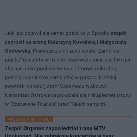
Jeśli już pojawił się temat gości, to w Spodku
zespół
zaprosił na scenę Katarzynę Kowalską i Małgorzatę
Ostrowską
. Pierwsza z nich zaśpiewała "Zamki na
piasku" (niestety, w trakcie tego wykonania, nie było jej
słychać, gdyż posłuszeństwa odmówił mikrofon,
później dostaliśmy namiastkę w postaci krótkiej
powtórki całości) oraz "Vademecum skauta".
Natomiast Ostrowska pokazała się z drapieżnej strony
w "Zostawcie Titanica" oraz "Takich samych".
POLECANY ARTYKUŁ:
Zespół Ørganek zapowiedział trasę MTV
Unplugged. Nie zabraknie koncertów w nasz…