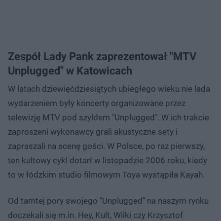
Zespół Lady Pank zaprezentował "MTV
Unplugged" w Katowicach
W latach dziewięćdziesiątych ubiegłego wieku nie lada
wydarzeniem były koncerty organizowane przez
telewizję MTV pod szyldem "Unplugged". W ich trakcie
zaproszeni wykonawcy grali akustyczne sety i
zapraszali na scenę gości. W Polsce, po raz pierwszy,
ten kultowy cykl dotarł w listopadzie 2006 roku, kiedy
to w łódzkim studio filmowym Toya wystąpiła Kayah.
Od tamtej pory swojego "Unplugged" na naszym rynku
doczekali się m.in. Hey, Kult, Wilki czy Krzysztof