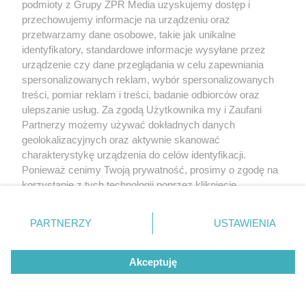
podmioty z Grupy ZPR Media uzyskujemy dostęp i
przechowujemy informacje na urządzeniu oraz
przetwarzamy dane osobowe, takie jak unikalne
identyfikatory, standardowe informacje wysyłane przez
urządzenie czy dane przeglądania w celu zapewniania
spersonalizowanych reklam, wybór spersonalizowanych
treści, pomiar reklam i treści, badanie odbiorców oraz
ulepszanie usług. Za zgodą Użytkownika my i Zaufani
Partnerzy możemy używać dokładnych danych
geolokalizacyjnych oraz aktywnie skanować
charakterystykę urządzenia do celów identyfikacji.
Ponieważ cenimy Twoją prywatność, prosimy o zgodę na
korzystanie z tych technologii poprzez kliknięcie
„Akceptuję”. Zgoda jest dobrowolna i zawsze możesz ją
zmienić/wycofać klikając przycisk ustawień prywatności
PARTNERZY
USTAWIENIA
znajdujący się w lewym dolnym rogu strony
. Niektóre
rodzaje przetwarzania danych nie wymagają zgody
Żaden utwór zamieszczony w serwisie nie może być powielany i
Akceptuję
użytkownika, ale masz prawo sprzeciwić się takiemu
rozpowszechniany lub dalej rozpowszechniany w jakikolwiek sposób (w
przetwarzaniu. Preferencje będą miały zastosowanie tylko
tym także elektroniczny lub mechaniczny) na jakimkolwiek polu
eksploatacji w jakiejkolwiek formie, włącznie z umieszczaniem w Internecie
na tej witrynie.
bez pisemnej zgody właściciela praw. Jakiekolwiek użycie lub