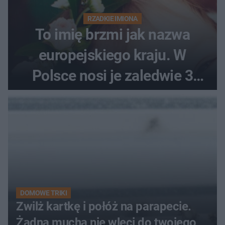
RZADKIE IMIONA
To imię brzmi jak nazwa
europejskiego kraju. W
Polsce nosi je zaledwie 3
kobiety
DOMOWE TRIKI
Zwilż kartkę i połóż na parapecie.
Żadna mucha nie wleci do twojego