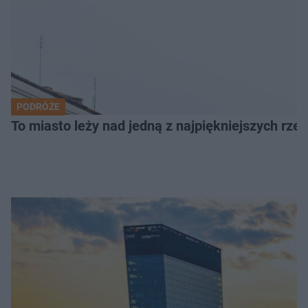
PODRÓŻE
To miasto leży nad jedną z najpiękniejszych rze