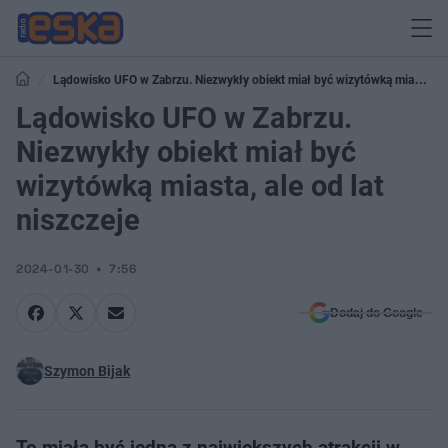
Lądowisko UFO w Zabrzu. Niezwykły obiekt miał być wizytówką miasta,
ale od lat niszczeje
Lądowisko UFO w Zabrzu.
Niezwykły obiekt miał być
wizytówką miasta, ale od lat
niszczeje
2024-01-30
7:56
Dodaj do Google
Szymon Bijak
To miała być jedna z największych atrakcji w