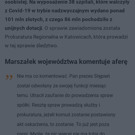
osobistej. Na wyposażenie 38 szpitali, które walczyły
z Covid-19 w trybie nadzwyczajnym wydano ponad
101 mln złotych, z czego 86 mln pochodziło z
unijnych dotacji
. O sprawie zawiadomiona została
Prokuratura Regionalna w Katowicach, która prowadzi
w tej sprawie śledztwo.
Marszałek województwa komentuje aferę
Nie ma co komentować. Pan prezes Stępień
został odwołany ze swojej funkcji miesiąc
temu. Utracił zaufanie do prowadzenia spraw
spółki. Resztę spraw prowadzą służby i
prokuratura, jeżeli komuś zostanie postawiony
akt oskarżenia, to zostanie. To już jest poza
nami. Myślę, że nic więcej nie ma tutaj do