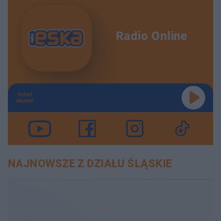
Radio Online
TERAZ
GRAMY
NAJNOWSZE Z DZIAŁU ŚLĄSKIE