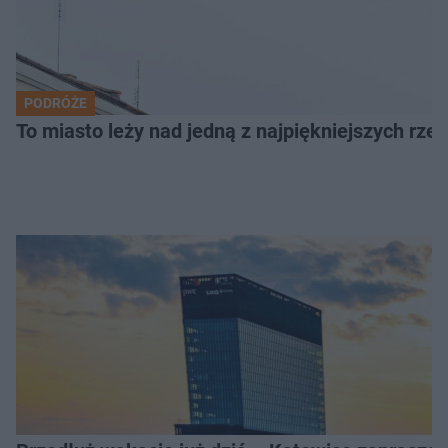
PODRÓŻE
To miasto leży nad jedną z najpiękniejszych rze