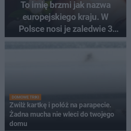
To imię brzmi jak nazwa
europejskiego kraju. W
Polsce nosi je zaledwie 3
kobiety
DOMOWE TRIKI
Zwilż kartkę i połóż na parapecie.
Żadna mucha nie wleci do twojego
domu