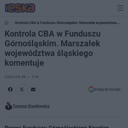
Kontrola CBA w Funduszu Górnośląskim. Marszałek województwa
śląskiego komentuje
Kontrola CBA w Funduszu
Górnośląskim. Marszałek
województwa śląskiego
komentuje
2022-09-09
7:14
Dodaj do Google
Tomasz Stankiewicz
Prezes Funduszu Górnośląskiego Krystian