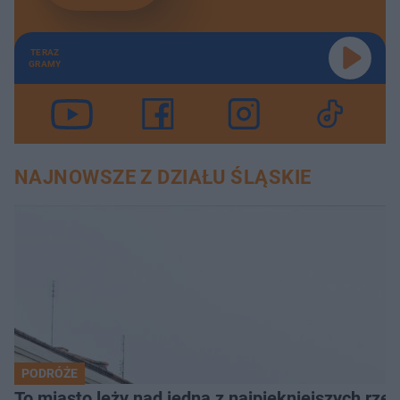
TERAZ
GRAMY
NAJNOWSZE Z DZIAŁU ŚLĄSKIE
PODRÓŻE
To miasto leży nad jedną z najpiękniejszych rze