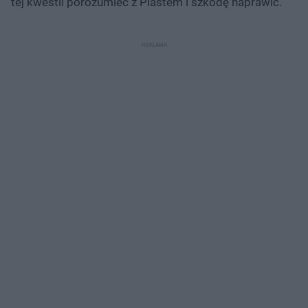
tej kwestii porozumieć z Piastem i szkodę naprawić.