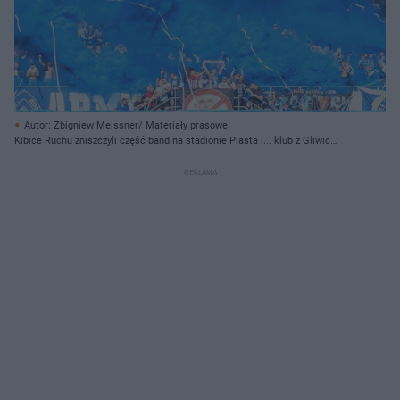
Autor: Zbigniew Meissner/ Materiały prasowe
Kibice Ruchu zniszczyli część band na stadionie Piasta i... klub z Gliwic
przegrał walkę o blisko 1 mln zł