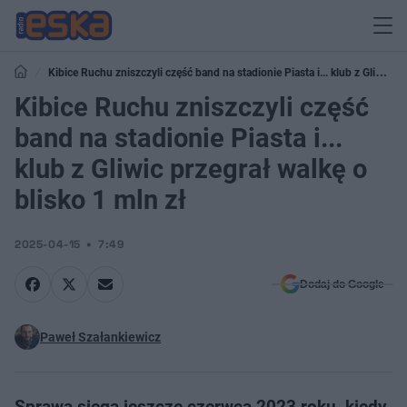
Kibice Ruchu zniszczyli część band na stadionie Piasta i... klub z Gliwic
przegrał walkę o blisko 1 mln zł
Kibice Ruchu zniszczyli część
band na stadionie Piasta i...
klub z Gliwic przegrał walkę o
blisko 1 mln zł
2025-04-15
7:49
Dodaj do Google
Paweł Szałankiewicz
Sprawa sięga jeszcze czerwca 2023 roku, kiedy