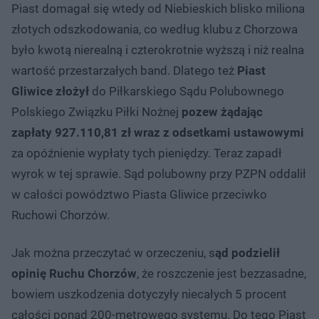
Piast domagał się wtedy od Niebieskich blisko miliona
złotych odszkodowania, co według klubu z Chorzowa
było kwotą nierealną i czterokrotnie wyższą i niż realna
wartość przestarzałych band. Dlatego też
Piast
Gliwice złożył
do Piłkarskiego Sądu Polubownego
Polskiego Związku Piłki Nożnej
pozew żądając
zapłaty 927.110,81 zł wraz z odsetkami ustawowymi
za opóźnienie wypłaty tych pieniędzy. Teraz zapadł
wyrok w tej sprawie. Sąd polubowny przy PZPN oddalił
w całości powództwo Piasta Gliwice przeciwko
Ruchowi Chorzów.
Jak można przeczytać w orzeczeniu, s
ąd podzielił
opinię Ruchu Chorzów
, że roszczenie jest bezzasadne,
bowiem uszkodzenia dotyczyły niecałych 5 procent
całości ponad 200-metrowego systemu. Do tego Piast