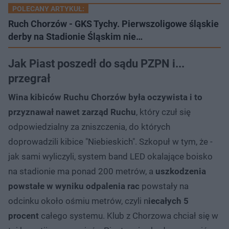
POLECANY ARTYKUŁ:
Ruch Chorzów - GKS Tychy. Pierwszoligowe śląskie
derby na Stadionie Śląskim nie…
Jak Piast poszedł do sądu PZPN i...
przegrał
Wina kibiców Ruchu Chorzów była oczywista i to
przyznawał nawet zarząd Ruchu
, który czuł się
odpowiedzialny za zniszczenia, do których
doprowadzili kibice "Niebieskich". Szkopuł w tym, że -
jak sami wyliczyli, system band LED okalające boisko
na stadionie ma ponad 200 metrów, a
uszkodzenia
powstałe w wyniku odpalenia rac
powstały na
odcinku około ośmiu metrów, czyli n
iecałych 5
procent
całego systemu. Klub z Chorzowa chciał się w