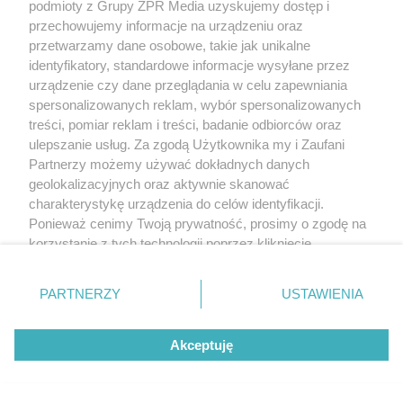
podmioty z Grupy ZPR Media uzyskujemy dostęp i
przechowujemy informacje na urządzeniu oraz
przetwarzamy dane osobowe, takie jak unikalne
identyfikatory, standardowe informacje wysyłane przez
urządzenie czy dane przeglądania w celu zapewniania
spersonalizowanych reklam, wybór spersonalizowanych
treści, pomiar reklam i treści, badanie odbiorców oraz
ulepszanie usług. Za zgodą Użytkownika my i Zaufani
Partnerzy możemy używać dokładnych danych
geolokalizacyjnych oraz aktywnie skanować
Żaden utwór zamieszczony w serwisie nie może być powielany i
charakterystykę urządzenia do celów identyfikacji.
rozpowszechniany lub dalej rozpowszechniany w jakikolwiek sposób (w
Ponieważ cenimy Twoją prywatność, prosimy o zgodę na
tym także elektroniczny lub mechaniczny) na jakimkolwiek polu
eksploatacji w jakiejkolwiek formie, włącznie z umieszczaniem w Internecie
korzystanie z tych technologii poprzez kliknięcie
bez pisemnej zgody właściciela praw. Jakiekolwiek użycie lub
„Akceptuję”. Zgoda jest dobrowolna i zawsze możesz ją
wykorzystanie utworów w całości lub w części z naruszeniem prawa, tzn.
zmienić/wycofać klikając przycisk ustawień prywatności
bez właściwej zgody, jest zabronione pod groźbą kary i może być ścigane
PARTNERZY
USTAWIENIA
prawnie.
znajdujący się w lewym dolnym rogu strony
. Niektóre
rodzaje przetwarzania danych nie wymagają zgody
Akceptuję
użytkownika, ale masz prawo sprzeciwić się takiemu
przetwarzaniu. Preferencje będą miały zastosowanie tylko
na tej witrynie.