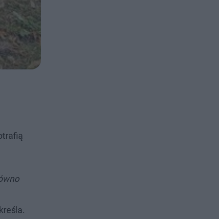
trafią
równo
reśla.