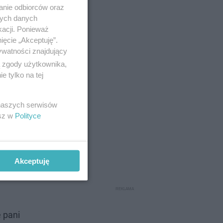
anie odbiorców oraz
nych danych
kacji. Ponieważ
ięcie „Akceptuję”.
ywatności znajdujący
ą zgody użytkownika,
 tylko na tej
 naszych serwisów
esz w
Polityce
Akceptuję
e pani