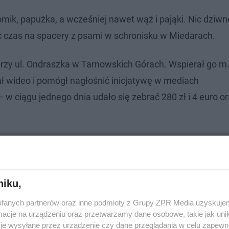
mik, papużka, a wcześniej nawet wąż i pająki. Nic dziwn
 czas na spacery z psami w schronisku w Miedarach.
przy ul. Ondraszka w Tarnowskich Górach. Wspierał go m.
ł wideo i pomógł nagłośnić inicjatywę w mediach
w ciągu jednego dnia udało się zebrać 280 zł i 4 euro o
niku,
fanych partnerów oraz inne podmioty z Grupy ZPR Media uzyskujem
cje na urządzeniu oraz przetwarzamy dane osobowe, takie jak unika
je wysyłane przez urządzenie czy dane przeglądania w celu zapewn