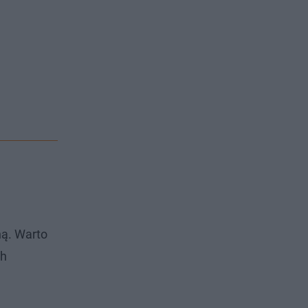
ną. Warto
ch