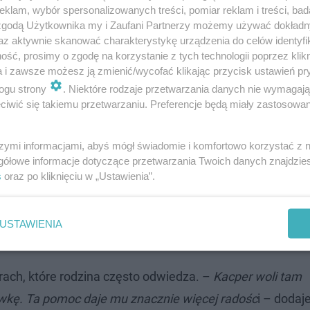
klam, wybór spersonalizowanych treści, pomiar reklam i treści, bad
 zgodą Użytkownika my i Zaufani Partnerzy możemy używać dokład
az aktywnie skanować charakterystykę urządzenia do celów identyfi
ść, prosimy o zgodę na korzystanie z tych technologii poprzez klikn
a i zawsze możesz ją zmienić/wycofać klikając przycisk ustawień pr
ogu strony
. Niektóre rodzaje przetwarzania danych nie wymagaj
ak na początek. Po powrocie z urlopu
iwić się takiemu przetwarzaniu. Preferencje będą miały zastosowanie
regularnie. Na pewno wrócimy w niedzielę, 31
już, że kolejne osoby chcą do nas dołączyć i
szymi informacjami, abyś mógł świadomie i komfortowo korzystać z
gółowe informacje dotyczące przetwarzania Twoich danych znajdzi
i – mówi mama chłopca.
s
oraz po kliknięciu w „Ustawienia”.
sunięte. Cios w serca uczniów
USTAWIENIA
arach, które rodzina często odwiedza. –
Kacper woli tam
wkę. Ta pomoc daje mu znacznie więcej radośc
i – dodaj