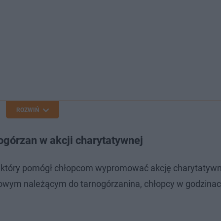
ROZWIŃ
ogórzan w akcji charytatywnej
a, który pomógł chłopcom wypromować akcję charytatyw
owym należącym do tarnogórzanina, chłopcy w godzina