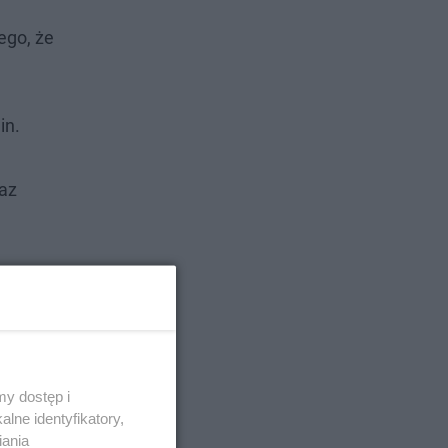
ego, że
in.
raz
y dostęp i
lne identyfikatory,
iania