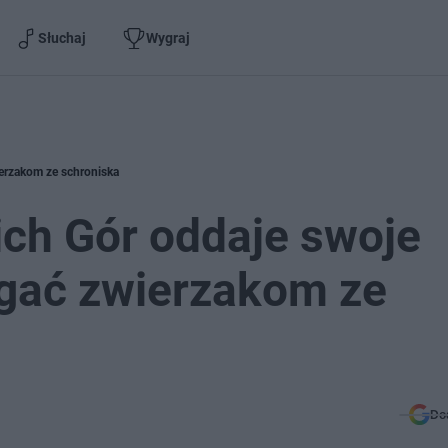
Słuchaj
Wygraj
erzakom ze schroniska
ch Gór oddaje swoje
gać zwierzakom ze
Do