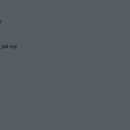
y
 jak my