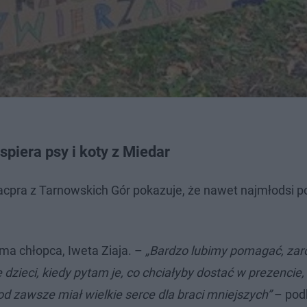
spiera psy i koty z Miedar
pra z Tarnowskich Gór pokazuje, że nawet najmłodsi po
ma chłopca, Iweta Ziaja. –
„Bardzo lubimy pomagać, za
dzieci, kiedy pytam je, co chciałyby dostać w prezencie,
d zawsze miał wielkie serce dla braci mniejszych”
– podk