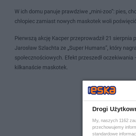
W ich domu panuje prawdziwe „mini-zoo”: pies, cho
chłopiec zamiast nowych maskotek woli poświęcić
Pierwszą akcję Kacper przeprowadził 21 sierpnia 
Jarosław Szlachta ze „Super Humans”, który nagra
społecznościowych. Efekt przeszedł oczekiwania – 
kilkanaście maskotek.
Drogi Użytkow
My, naszych 1162 zau
przechowujemy informa
standardowe informac