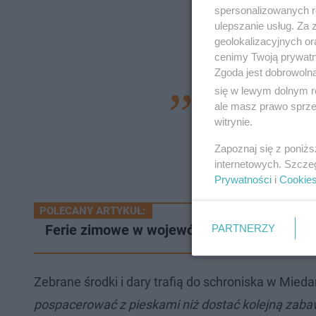
spersonalizowanych re
ulepszanie usług. Za
geolokalizacyjnych or
cenimy Twoją prywatno
Zgoda jest dobrowoln
się w lewym dolnym r
To świetny wynik, j
ale masz prawo sprzec
witrynie.
planujemy działać 
sierpnia, bo wiemy 
Zapoznaj się z poniż
internetowych. Szcze
przekazać maskotk
Prywatności
i
Cookie
POLECANY ARTYKUŁ:
Ferie zimowe w województwie śląskim prze
PARTNERZY
Zebrane środki i dary trafią do schroniska w Mied
pospacerować z pieskami niż dostać kolejną zaba