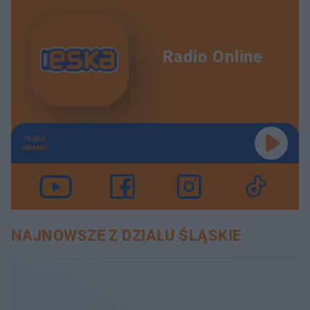
Radio Online
TERAZ
GRAMY
NAJNOWSZE Z DZIAŁU ŚLĄSKIE