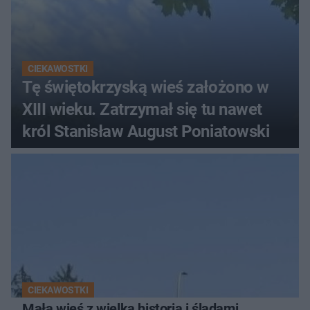
CIEKAWOSTKI
Tę świętokrzyską wieś założono w
XIII wieku. Zatrzymał się tu nawet
król Stanisław August Poniatowski
CIEKAWOSTKI
Mała wieś z wielką historią i śladami