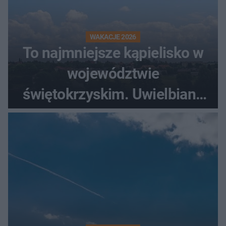
WAKACJE 2026
To najmniejsze kąpielisko w
województwie
świętokrzyskim. Uwielbiany
przez wędkarzy i turystów