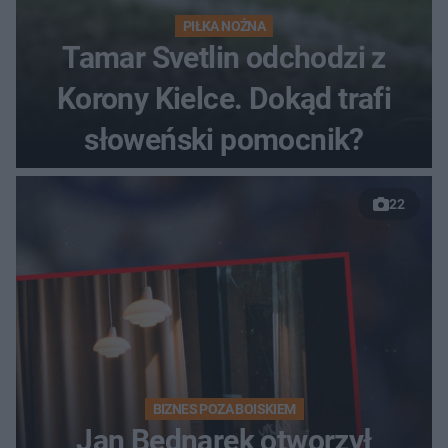
PIŁKA NOŻNA
Tamar Svetlin odchodzi z
Korony Kielce. Dokąd trafi
słoweński pomocnik?
22
BIZNES POZA BOISKIEM
Jan Bednarek otworzył