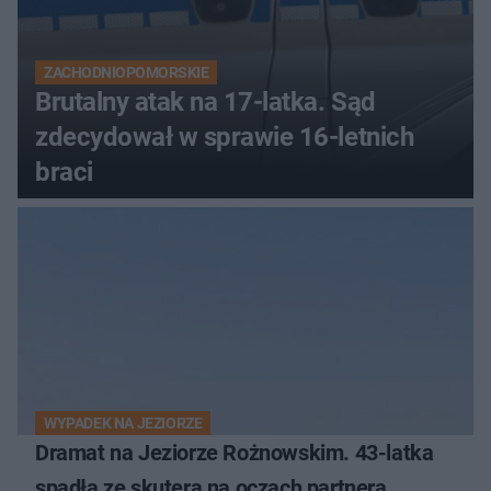
ZACHODNIOPOMORSKIE
Brutalny atak na 17-latka. Sąd
zdecydował w sprawie 16-letnich
braci
WYPADEK NA JEZIORZE
Dramat na Jeziorze Rożnowskim. 43-latka
spadła ze skutera na oczach partnera.