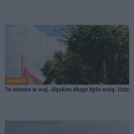
PODRÓŻE
To miasto w woj. śląskim długo było wsią. Odzy