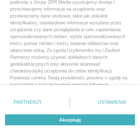
podmioty z Grupy ZPR Media uzyskujemy dostęp i
przechowujemy informacje na urządzeniu oraz
przetwarzamy dane osobowe, takie jak unikalne
identyfikatory, standardowe informacje wysyłane przez
urządzenie czy dane przeglądania w celu zapewniania
spersonalizowanych reklam, wybór spersonalizowanych
treści, pomiar reklam i treści, badanie odbiorców oraz
ulepszanie usług. Za zgodą Użytkownika my i Zaufani
Partnerzy możemy używać dokładnych danych
geolokalizacyjnych oraz aktywnie skanować
charakterystykę urządzenia do celów identyfikacji.
Ponieważ cenimy Twoją prywatność, prosimy o zgodę na
korzystanie z tych technologii poprzez kliknięcie
„Akceptuję”. Zgoda jest dobrowolna i zawsze możesz ją
zmienić/wycofać klikając przycisk ustawień prywatności
PARTNERZY
USTAWIENIA
Żaden utwór zamieszczony w serwisie nie może być powielany i
znajdujący się w lewym dolnym rogu strony
. Niektóre
rozpowszechniany lub dalej rozpowszechniany w jakikolwiek sposób (w
rodzaje przetwarzania danych nie wymagają zgody
tym także elektroniczny lub mechaniczny) na jakimkolwiek polu
eksploatacji w jakiejkolwiek formie, włącznie z umieszczaniem w Internecie
Akceptuję
użytkownika, ale masz prawo sprzeciwić się takiemu
bez pisemnej zgody właściciela praw. Jakiekolwiek użycie lub
przetwarzaniu. Preferencje będą miały zastosowanie tylko
wykorzystanie utworów w całości lub w części z naruszeniem prawa, tzn.
bez właściwej zgody, jest zabronione pod groźbą kary i może być ścigane
na tej witrynie.
prawnie.