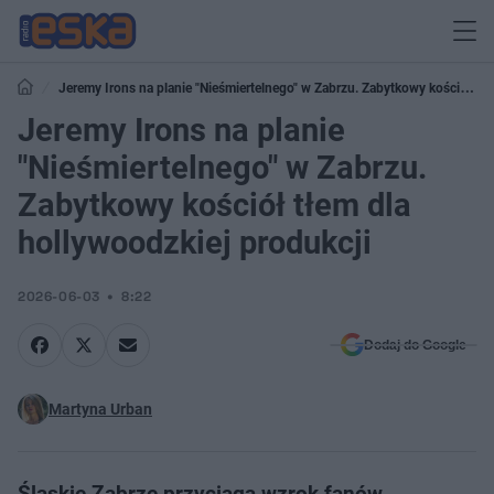
Jeremy Irons na planie "Nieśmiertelnego" w Zabrzu. Zabytkowy kościół
tłem dla hollywoodzkiej produkcji
Jeremy Irons na planie
"Nieśmiertelnego" w Zabrzu.
Zabytkowy kościół tłem dla
hollywoodzkiej produkcji
2026-06-03
8:22
Dodaj do Google
Martyna Urban
Śląskie Zabrze przyciąga wzrok fanów