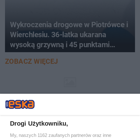
Wykroczenia drogowe w Piotrówce i
Wierchlesiu. 36-latka ukarana
wysoką grzywną i 45 punktami
karnymi
ZOBACZ WIĘCEJ
Drogi Użytkowniku,
My, naszych 1162 zaufanych partnerów oraz inne