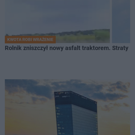
KWOTA ROBI WRAŻENIE
Rolnik zniszczył nowy asfalt traktorem. Straty id