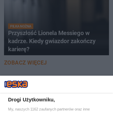
PIŁKA NOŻNA
Przyszłość Lionela Messiego w
kadrze. Kiedy gwiazdor zakończy
karierę?
ZOBACZ WIĘCEJ
Drogi Użytkowniku,
My, naszych 1162 zaufanych partnerów oraz inne