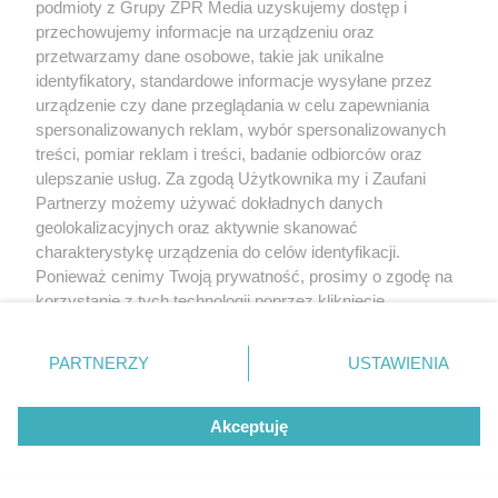
podmioty z Grupy ZPR Media uzyskujemy dostęp i
przechowujemy informacje na urządzeniu oraz
przetwarzamy dane osobowe, takie jak unikalne
identyfikatory, standardowe informacje wysyłane przez
urządzenie czy dane przeglądania w celu zapewniania
spersonalizowanych reklam, wybór spersonalizowanych
treści, pomiar reklam i treści, badanie odbiorców oraz
ulepszanie usług. Za zgodą Użytkownika my i Zaufani
Partnerzy możemy używać dokładnych danych
geolokalizacyjnych oraz aktywnie skanować
charakterystykę urządzenia do celów identyfikacji.
Ponieważ cenimy Twoją prywatność, prosimy o zgodę na
korzystanie z tych technologii poprzez kliknięcie
„Akceptuję”. Zgoda jest dobrowolna i zawsze możesz ją
zmienić/wycofać klikając przycisk ustawień prywatności
PARTNERZY
USTAWIENIA
znajdujący się w lewym dolnym rogu strony
. Niektóre
rodzaje przetwarzania danych nie wymagają zgody
Żaden utwór zamieszczony w serwisie nie może być powielany i
Akceptuję
użytkownika, ale masz prawo sprzeciwić się takiemu
rozpowszechniany lub dalej rozpowszechniany w jakikolwiek sposób (w
przetwarzaniu. Preferencje będą miały zastosowanie tylko
tym także elektroniczny lub mechaniczny) na jakimkolwiek polu
na tej witrynie.
eksploatacji w jakiejkolwiek formie, włącznie z umieszczaniem w Internecie
bez pisemnej zgody właściciela praw. Jakiekolwiek użycie lub