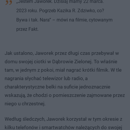
„Jestem Jaworek. Dzisiaj mamy 22 marca.
2023 roku. Pogrzeb Kazika R. Zdziwko, co?
Bywa i tak. Nara” – mówi na filmie, cytowanym
przez Fakt.
Jak ustalono, Jaworek przez długi czas przebywał w
domu swojej ciotki w Dąbrowie Zielonej. To właśnie
tam, w jednym z pokoi, miał nagrać krótki filmik. W tle
nagrania słychać telewizor lub radio, a
charakterystyczne belki na suficie jednoznacznie
wskazują, że chodzi o pomieszczenie zajmowane przez
niego u chrzestnej.
Według śledczych, Jaworek korzystał w tym okresie z
kilku telefonów i smartwatchów należących do swojej