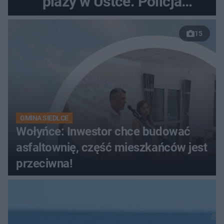
plaży w Ustce. Policja
musiała zamknąć odcinek
15
wybrzeża
GMINA SIEDLCE
Wołyńce: Inwestor chce budować
asfaltownię, część mieszkańców jest
przeciwna!