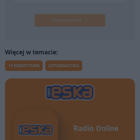
Następne pytanie
14 EMERYTURA
CZTERNASTKA
Radio Online