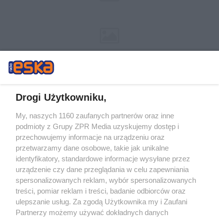
Drogi Użytkowniku,
My, naszych 1160 zaufanych partnerów oraz inne
Żaden utwór zamieszczony w serwisie nie może być powielany i
podmioty z Grupy ZPR Media uzyskujemy dostęp i
rozpowszechniany lub dalej rozpowszechniany w jakikolwiek sposób (w
tym także elektroniczny lub mechaniczny) na jakimkolwiek polu
przechowujemy informacje na urządzeniu oraz
eksploatacji w jakiejkolwiek formie, włącznie z umieszczaniem w Internecie
przetwarzamy dane osobowe, takie jak unikalne
bez pisemnej zgody właściciela praw. Jakiekolwiek użycie lub
wykorzystanie utworów w całości lub w części z naruszeniem prawa, tzn.
identyfikatory, standardowe informacje wysyłane przez
bez właściwej zgody, jest zabronione pod groźbą kary i może być ścigane
urządzenie czy dane przeglądania w celu zapewniania
prawnie.
spersonalizowanych reklam, wybór spersonalizowanych
treści, pomiar reklam i treści, badanie odbiorców oraz
ulepszanie usług. Za zgodą Użytkownika my i Zaufani
Partnerzy możemy używać dokładnych danych