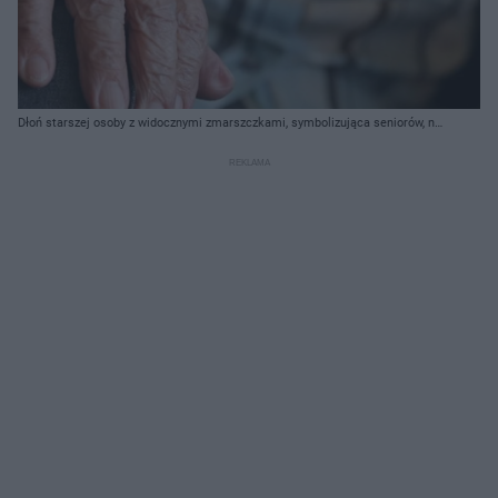
Dłoń starszej osoby z widocznymi zmarszczkami, symbolizująca seniorów, na
tle stosu banknotów studolarowych, wskazując na zmiany w świadczeniach
emerytalnych. Więcej o nowym 500 plus dla seniora przeczytasz na portalu
Super Biznes.