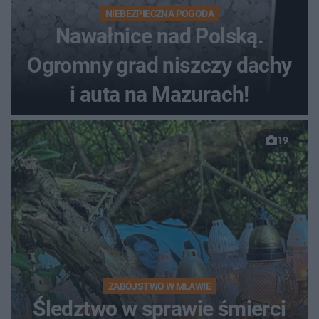
NIEBEZPIECZNA POGODA
Nawałnice nad Polską.
Ogromny grad niszczy dachy
i auta na Mazurach!
19
ZABÓJSTWO W MŁAWIE
Śledztwo w sprawie śmierci