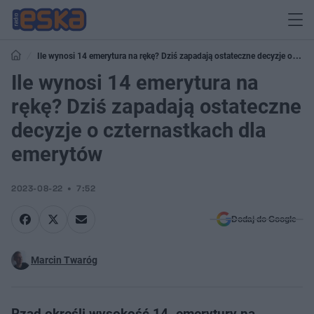
Ile wynosi 14 emerytura na rękę? Dziś zapadają ostateczne decyzje o
czternastkach dla emerytów
Ile wynosi 14 emerytura na
rękę? Dziś zapadają ostateczne
decyzje o czternastkach dla
emerytów
2023-08-22
7:52
Dodaj do Google
Marcin Twaróg
Rząd określi wysokość 14. emerytury na