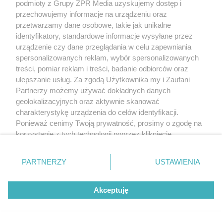
ZOBACZ WIĘCEJ
podmioty z Grupy ZPR Media uzyskujemy dostęp i
przechowujemy informacje na urządzeniu oraz
przetwarzamy dane osobowe, takie jak unikalne
identyfikatory, standardowe informacje wysyłane przez
urządzenie czy dane przeglądania w celu zapewniania
spersonalizowanych reklam, wybór spersonalizowanych
treści, pomiar reklam i treści, badanie odbiorców oraz
ulepszanie usług. Za zgodą Użytkownika my i Zaufani
Partnerzy możemy używać dokładnych danych
geolokalizacyjnych oraz aktywnie skanować
charakterystykę urządzenia do celów identyfikacji.
Ponieważ cenimy Twoją prywatność, prosimy o zgodę na
korzystanie z tych technologii poprzez kliknięcie
„Akceptuję”. Zgoda jest dobrowolna i zawsze możesz ją
zmienić/wycofać klikając przycisk ustawień prywatności
PARTNERZY
USTAWIENIA
znajdujący się w lewym dolnym rogu strony
. Niektóre
rodzaje przetwarzania danych nie wymagają zgody
Akceptuję
użytkownika, ale masz prawo sprzeciwić się takiemu
przetwarzaniu. Preferencje będą miały zastosowanie tylko
na tej witrynie.