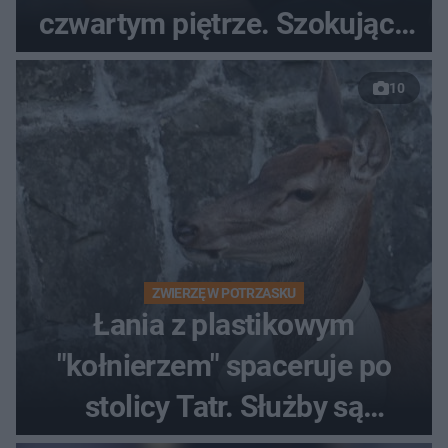
czwartym piętrze. Szokujące
nagranie trafiło do sieci
10
ZWIERZĘ W POTRZASKU
Łania z plastikowym
"kołnierzem" spaceruje po
stolicy Tatr. Służby są
bezradne