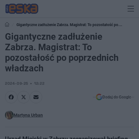
Gigantyczne zadłużenie Zabrza. Magistrat: To pozostałość po
poprzednich władzach
Gigantyczne zadłużenie
Zabrza. Magistrat: To
pozostałość po poprzednich
władzach
2024-09-25
12:22
Dodaj do Google
Martyna Urban
Urząd Miejski w Zabrzu zorganizował briefing