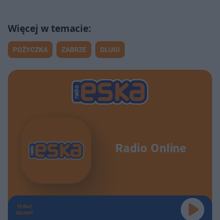
POŻYCZKA
ZABRZE
DŁUGI
Radio Online
TERAZ
GRAMY