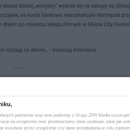
kurat dzisiaj „wszyscy” wybrali się na zakupy są zbliżaj
a początek, na konta bankowe mieszkańców Metropolii prz
dniem po otwarciu sklepu Primark w Silesia City Cente
oś rozdają za darmo… - ironizują internauci.
niku,
fanych partnerów oraz inne podmioty z Grupy ZPR Media uzyskujem
cje na urządzeniu oraz przetwarzamy dane osobowe, takie jak unika
je wysyłane przez urządzenie czy dane przeglądania w celu zapewn