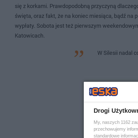
się z korkami. Prawdopodobną przyczyną dlaczego a
święta, oraz fakt, że na koniec miesiąca, bądź n
wypłaty. Sobota jest też pierwszym weekendowym 
Katowicach.
W Silesii nadal c
Drogi Użytkow
My, naszych 1162 zau
przechowujemy informa
standardowe informac