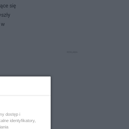
ące się
yszły
r w
y dostęp i
lne identyfikatory,
iania