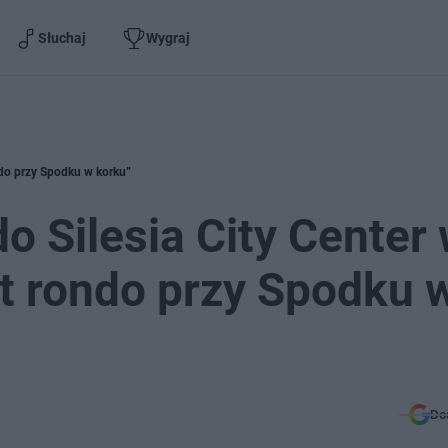
Słuchaj
Wygraj
ndo przy Spodku w korku”
o Silesia City Center
t rondo przy Spodku 
Do