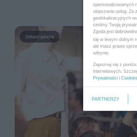
spersonalizowanych re
ulepszanie usług. Za
geolokalizacyjnych or
cenimy Twoją prywatno
Zgoda jest dobrowoln
się w lewym dolnym r
ale masz prawo sprzec
witrynie.
Zapoznaj się z poniż
internetowych. Szcze
Prywatności
i
Cookie
PARTNERZY