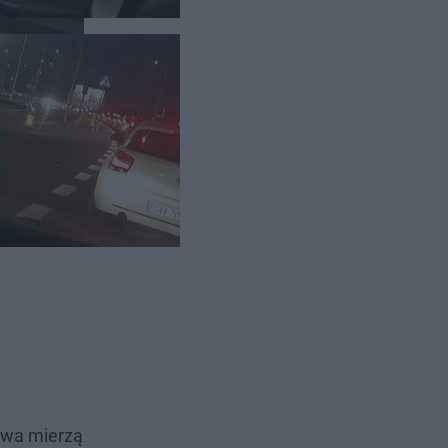
korki w
o z powodu
owa mierzą