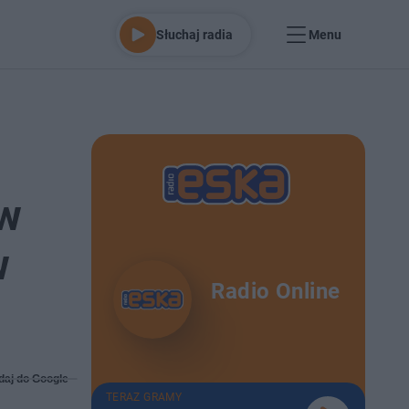
Słuchaj radia
Menu
 w
w
Radio Online
daj do Google
TERAZ GRAMY