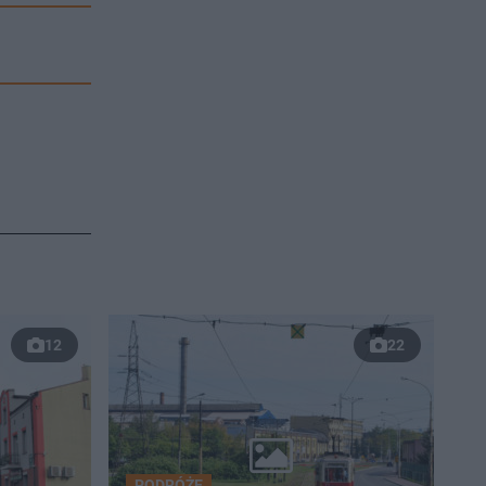
12
22
PODRÓŻE