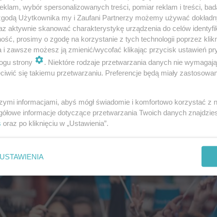
klam, wybór spersonalizowanych treści, pomiar reklam i treści, bad
 zgodą Użytkownika my i Zaufani Partnerzy możemy używać dokład
az aktywnie skanować charakterystykę urządzenia do celów identyfi
ść, prosimy o zgodę na korzystanie z tych technologii poprzez klikn
a i zawsze możesz ją zmienić/wycofać klikając przycisk ustawień pr
ogu strony
. Niektóre rodzaje przetwarzania danych nie wymagaj
iwić się takiemu przetwarzaniu. Preferencje będą miały zastosowanie
szymi informacjami, abyś mógł świadomie i komfortowo korzystać z
gółowe informacje dotyczące przetwarzania Twoich danych znajdzi
s
oraz po kliknięciu w „Ustawienia”.
USTAWIENIA