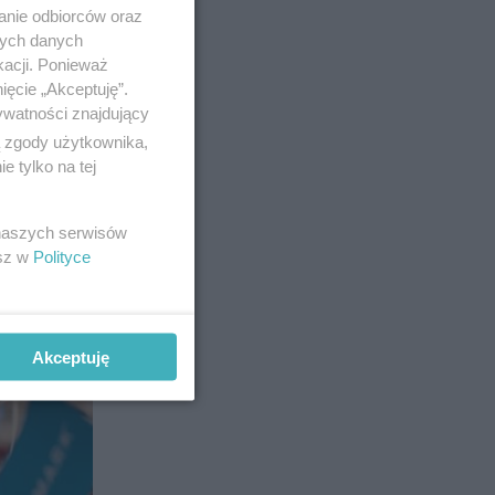
anie odbiorców oraz
nych danych
kacji. Ponieważ
ięcie „Akceptuję”.
ywatności znajdujący
49
ą zgody użytkownika,
 tylko na tej
 naszych serwisów
esz w
Polityce
Akceptuję