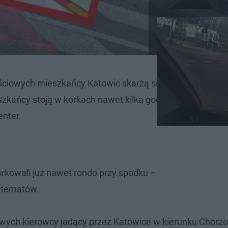
ciowych mieszkańcy Katowic skarżą się na gigantyczne 
szkańcy stoją w korkach nawet kilka godzin. Wszystko t
enter.
rkowali już nawet rondo przy spodku –
nternatów.
iowych kierowcy jadący przez Katowice w kierunku Chorz