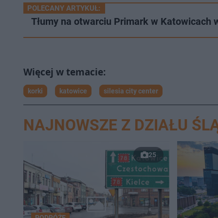
POLECANY ARTYKUŁ:
Tłumy na otwarciu Primark w Katowicach w 
korki
katowice
silesia city center
NAJNOWSZE Z DZIAŁU ŚLĄ
25
PODRÓŻE