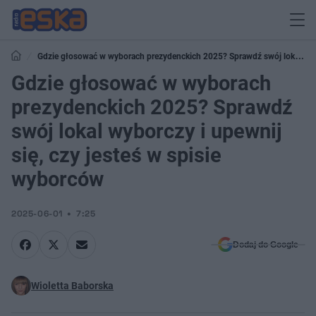
Gdzie głosować w wyborach prezydenckich 2025? Sprawdź swój lokal
wyborczy i upewnij się, czy jesteś w spisie wyborców
Gdzie głosować w wyborach
prezydenckich 2025? Sprawdź
swój lokal wyborczy i upewnij
się, czy jesteś w spisie
wyborców
2025-06-01
7:25
Dodaj do Google
Wioletta Baborska