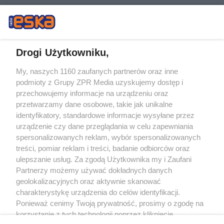
Drogi Użytkowniku,
My, naszych 1160 zaufanych partnerów oraz inne
Żaden utwór zamieszczony w serwisie nie może być powielany i
podmioty z Grupy ZPR Media uzyskujemy dostęp i
rozpowszechniany lub dalej rozpowszechniany w jakikolwiek sposób (w
tym także elektroniczny lub mechaniczny) na jakimkolwiek polu
przechowujemy informacje na urządzeniu oraz
eksploatacji w jakiejkolwiek formie, włącznie z umieszczaniem w Internecie
przetwarzamy dane osobowe, takie jak unikalne
bez pisemnej zgody właściciela praw. Jakiekolwiek użycie lub
wykorzystanie utworów w całości lub w części z naruszeniem prawa, tzn.
identyfikatory, standardowe informacje wysyłane przez
bez właściwej zgody, jest zabronione pod groźbą kary i może być ścigane
urządzenie czy dane przeglądania w celu zapewniania
prawnie.
spersonalizowanych reklam, wybór spersonalizowanych
treści, pomiar reklam i treści, badanie odbiorców oraz
ulepszanie usług. Za zgodą Użytkownika my i Zaufani
Partnerzy możemy używać dokładnych danych
geolokalizacyjnych oraz aktywnie skanować
charakterystykę urządzenia do celów identyfikacji.
O nas
Ponieważ cenimy Twoją prywatność, prosimy o zgodę na
korzystanie z tych technologii poprzez kliknięcie
Informacje prawne