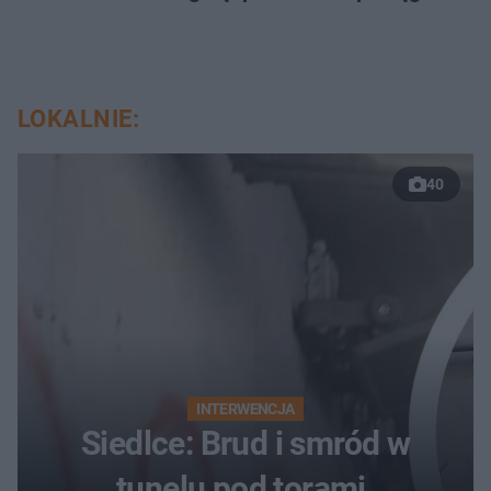
LOKALNIE:
40
INTERWENCJA
Siedlce: Brud i smród w
tunelu pod torami.