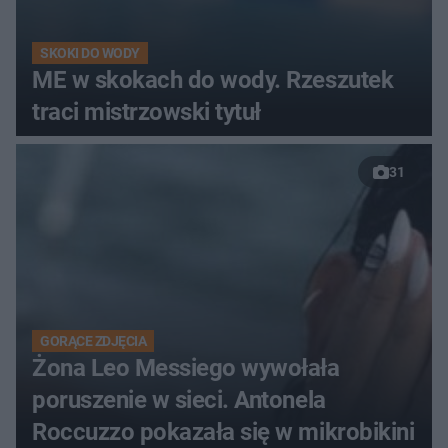
SKOKI DO WODY
ME w skokach do wody. Rzeszutek
traci mistrzowski tytuł
31
GORĄCE ZDJĘCIA
Żona Leo Messiego wywołała
poruszenie w sieci. Antonela
Roccuzzo pokazała się w mikrobikini