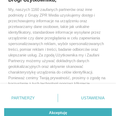
My, naszych 1160 zaufanych partnerów oraz inne
Żaden utwór zamieszczony w serwisie nie może być powielany i
podmioty z Grupy ZPR Media uzyskujemy dostęp i
rozpowszechniany lub dalej rozpowszechniany w jakikolwiek sposób (w
tym także elektroniczny lub mechaniczny) na jakimkolwiek polu
przechowujemy informacje na urządzeniu oraz
eksploatacji w jakiejkolwiek formie, włącznie z umieszczaniem w Internecie
przetwarzamy dane osobowe, takie jak unikalne
bez pisemnej zgody właściciela praw. Jakiekolwiek użycie lub
identyfikatory, standardowe informacje wysyłane przez
wykorzystanie utworów w całości lub w części z naruszeniem prawa, tzn.
bez właściwej zgody, jest zabronione pod groźbą kary i może być ścigane
urządzenie czy dane przeglądania w celu zapewniania
prawnie.
spersonalizowanych reklam, wybór spersonalizowanych
treści, pomiar reklam i treści, badanie odbiorców oraz
ulepszanie usług. Za zgodą Użytkownika my i Zaufani
Partnerzy możemy używać dokładnych danych
geolokalizacyjnych oraz aktywnie skanować
charakterystykę urządzenia do celów identyfikacji.
Ponieważ cenimy Twoją prywatność, prosimy o zgodę na
O nas
korzystanie z tych technologii poprzez kliknięcie
Informacje prawne
„Akceptuję”. Zgoda jest dobrowolna i zawsze możesz ją
zmienić/wycofać klikając przycisk ustawień prywatności
Nasze serwisy
PARTNERZY
USTAWIENIA
znajdujący się w lewym dolnym rogu strony
. Niektóre
rodzaje przetwarzania danych nie wymagają zgody
© 2026 Grupa ZPR Media
Akceptuję
użytkownika, ale masz prawo sprzeciwić się takiemu