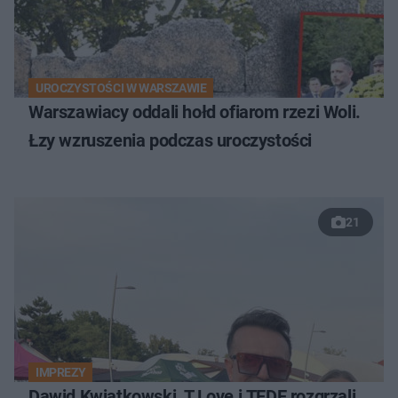
UROCZYSTOŚCI W WARSZAWIE
Warszawiacy oddali hołd ofiarom rzezi Woli.
Łzy wzruszenia podczas uroczystości
21
IMPREZY
Dawid Kwiatkowski, T.Love i TEDE rozgrzali