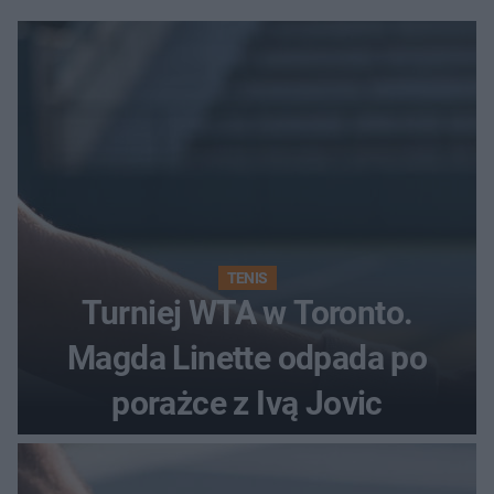
TENIS
Turniej WTA w Toronto.
Magda Linette odpada po
porażce z Ivą Jovic