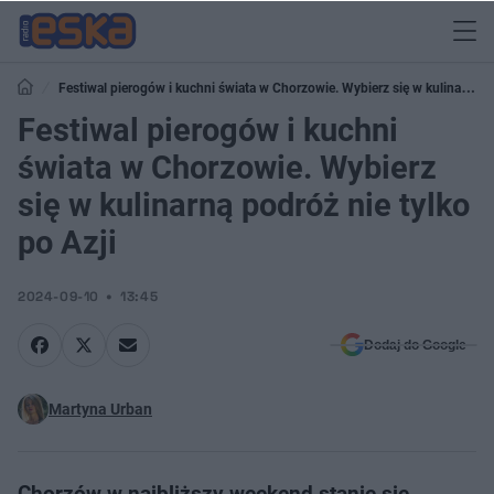
Festiwal pierogów i kuchni świata w Chorzowie. Wybierz się w kulinarną
podróż nie tylko po Azji
Festiwal pierogów i kuchni
świata w Chorzowie. Wybierz
się w kulinarną podróż nie tylko
po Azji
2024-09-10
13:45
Dodaj do Google
Martyna Urban
Chorzów w najbliższy weekend stanie się