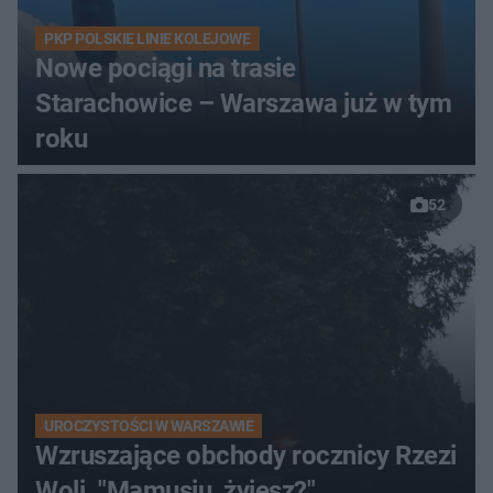
PKP POLSKIE LINIE KOLEJOWE
Nowe pociągi na trasie
Starachowice – Warszawa już w tym
roku
52
UROCZYSTOŚCI W WARSZAWIE
Wzruszające obchody rocznicy Rzezi
Woli. "Mamusiu, żyjesz?"