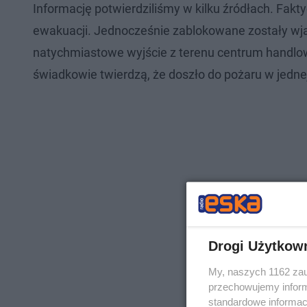
Informację potwierdziliśmy w kilku źródłach. Fak
ewakuacji. Jednocześnie zablokowane zostały wj
natychmiastowe wyjście z terenu centrum handlow
świadkowie twierdzą, że doszło do pożaru w jednej
Drogi Użytkow
My, naszych 1162 zau
przechowujemy informa
standardowe informac