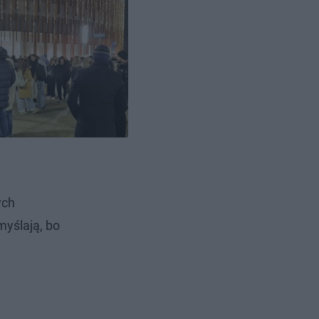
. W
wakuację
ych
myślają, bo