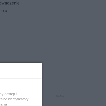
prowadzenie
no o
y dostęp i
lne identyfikatory,
iania