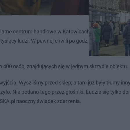
popularne centrum handlowe w Katowicach i Górnym Śląsku
 tysięcy ludzi. W pewnej chwili po godz. 17 ogłoszono e
00 osób, znajdujących się w jednym skrzydle obiektu.
yjścia. Wyszliśmy przed sklep, a tam już były tłumy inn
yło. Nie podano tego przez głośniki. Ludzie się tylko do
ESKA.pl naoczny świadek zdarzenia.