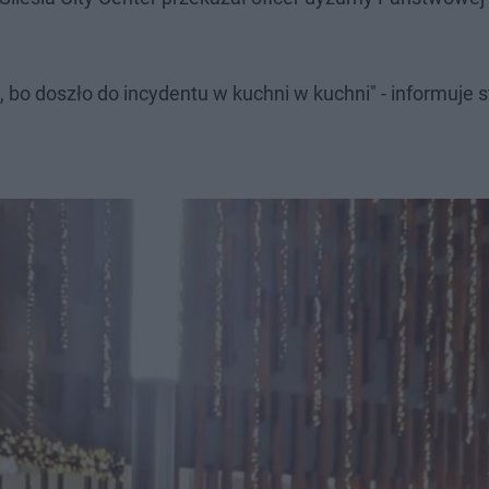
, bo doszło do incydentu w kuchni w kuchni" - informuje s