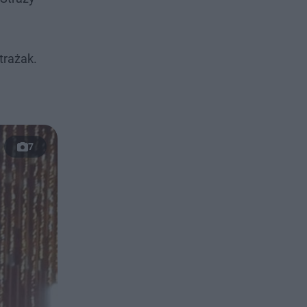
trażak.
7