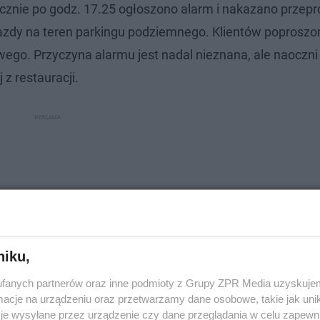
tycznie po godz. 17.25 ogłoszono alarm i nakazano prze
azdy na teren parkingu podziemnego. Klientów poproszo
ego. Przyczyna alarmu jest nadal nieznana, ale naoczni
 z restauracji.
niku,
fanych partnerów oraz inne podmioty z Grupy ZPR Media uzyskujem
cje na urządzeniu oraz przetwarzamy dane osobowe, takie jak unika
je wysyłane przez urządzenie czy dane przeglądania w celu zapewn