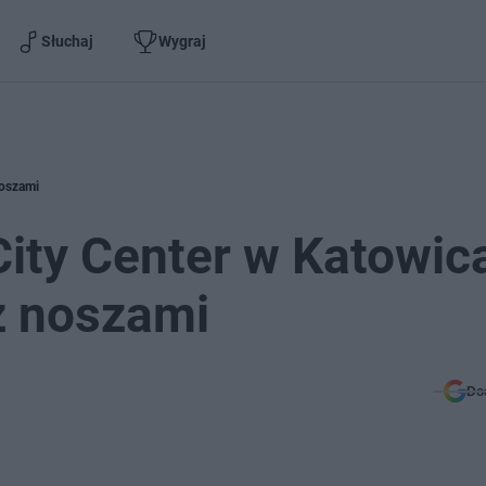
Słuchaj
Wygraj
noszami
City Center w Katowic
z noszami
Do