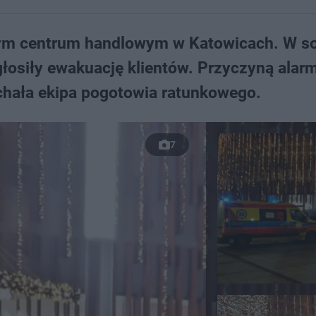
ym centrum handlowym w Katowicach. W s
głosiły ewakuację klientów. Przyczyną alarm
echała ekipa pogotowia ratunkowego.
7