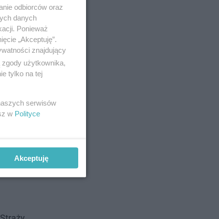
anie odbiorców oraz
nych danych
kacji. Ponieważ
ięcie „Akceptuję”.
ywatności znajdujący
ą zgody użytkownika,
 tylko na tej
 naszych serwisów
cji w
esz w
Polityce
informuje
Akceptuję
 Straży