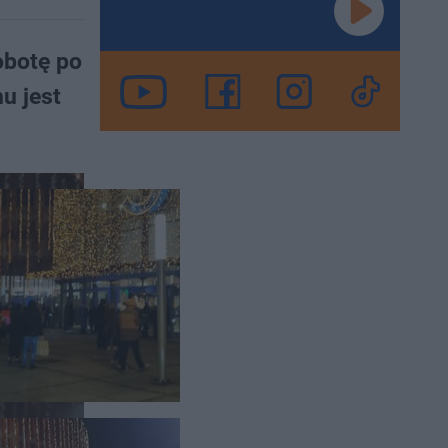
obotę po
u jest