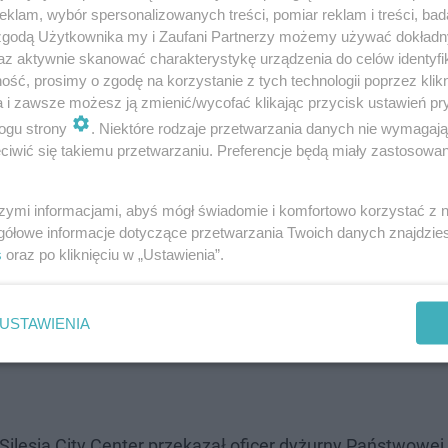
klam, wybór spersonalizowanych treści, pomiar reklam i treści, bad
hała ekipa pogotowia ratunkowego.
 zgodą Użytkownika my i Zaufani Partnerzy możemy używać dokład
az aktywnie skanować charakterystykę urządzenia do celów identyfi
gną z noszami do środka - informuje młoda
ść, prosimy o zgodę na korzystanie z tych technologii poprzez klikn
a i zawsze możesz ją zmienić/wycofać klikając przycisk ustawień pr
ogu strony
. Niektóre rodzaje przetwarzania danych nie wymagaj
iwić się takiemu przetwarzaniu. Preferencje będą miały zastosowanie
szymi informacjami, abyś mógł świadomie i komfortowo korzystać z
ie został do tej pory zgłoszony Komendzie Miejskiej Poli
gółowe informacje dotyczące przetwarzania Twoich danych znajdzi
s
oraz po kliknięciu w „Ustawienia”.
towicach. Na tę chwilą nie mam takiego zgłoszenia"
- 
USTAWIENIA
i w Katowicach.
Silesia City Center przekazał oficer dyżurny Państwowej