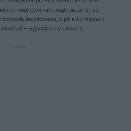
przebudowywane przed przymocowaniem do
udynek mógłby rosnąć i ciągle się zmieniać,
swobodę decydowania, w jakiej konfiguracji
 mieszkać – wyjaśnia Dawid Drożdż.