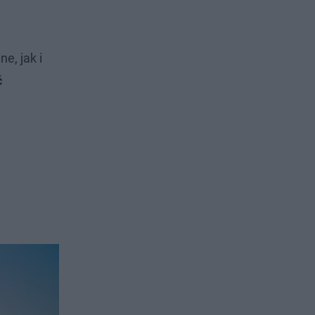
e, jak i
ć