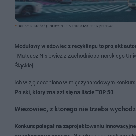
Autor: D. Drożdż (Politechnika Śląska)/ Materiały prasowe
Modułowy wieżowiec z recyklingu to projekt auto
i Mateusz Nisiewicz z Zachodniopomorskiego Uniw
Śląskiej.
Ich wizję doceniono w międzynarodowym konkursi
Polski, który znalazł się na liście TOP 50.
Wieżowiec, z którego nie trzeba wychodz
Konkurs polegał na zaprojektowaniu innowacyjneg
orientacyjny w mieście.
Nie określono maksymalnej