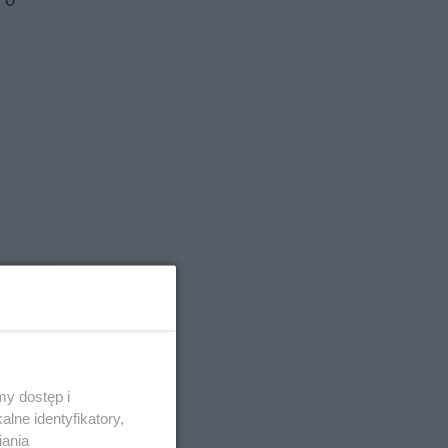
y dostęp i
lne identyfikatory,
iania