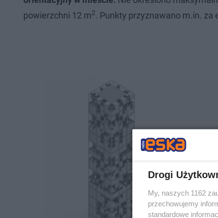
2
powierzchni 12 m
. Punkty przyznawano m.in. za 
Drogi Użytkow
My, naszych 1162 zau
przechowujemy informa
standardowe informac