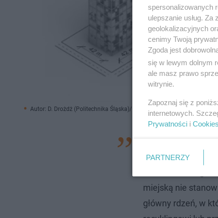
spersonalizowanych re
ulepszanie usług. Za
geolokalizacyjnych or
cenimy Twoją prywatno
Zgoda jest dobrowoln
się w lewym dolnym r
ale masz prawo sprzec
witrynie.
Zapoznaj się z poniż
Autor: D. Drożdż (Politechnika Śląska)/ Materiały prasowe
internetowych. Szcze
Prywatności
i
Cookie
– Nasza propozycja
wszelkie modyfika
PARTNERZY
dostosowanie go do 
miejską nie stanow
główny rdzeń, w k