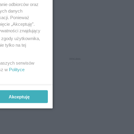
anie odbiorców oraz
nych danych
kacji. Ponieważ
ięcie „Akceptuję”.
ywatności znajdujący
ą zgody użytkownika,
 tylko na tej
 naszych serwisów
esz w
Polityce
Akceptuję