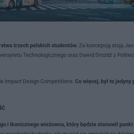
rstwa trzech polskich studentów.
Za koncepcją stoją Ja
ersytetu Technologicznego oraz Dawid Drożdż z Politec
e Impact Design Competitions.
Co więcej, był to jedyny 
ić
o i ikonicznego wieżowca, który będzie stanowił punkt
 wysokości budynku, ale musiał się zmieścić na działce