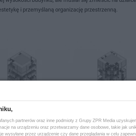
estetykę i przemyślaną organizację przestrzenną.
niku,
fanych partnerów oraz inne podmioty z Grupy ZPR Media uzyskujem
cje na urządzeniu oraz przetwarzamy dane osobowe, takie jak unika
je wysyłane przez urządzenie czy dane przeglądania w celu zapewn