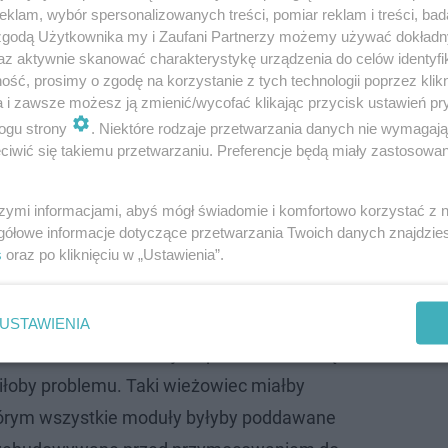
klam, wybór spersonalizowanych treści, pomiar reklam i treści, bad
 zgodą Użytkownika my i Zaufani Partnerzy możemy używać dokład
az aktywnie skanować charakterystykę urządzenia do celów identyfi
ść, prosimy o zgodę na korzystanie z tych technologii poprzez klikn
a i zawsze możesz ją zmienić/wycofać klikając przycisk ustawień pr
ogu strony
. Niektóre rodzaje przetwarzania danych nie wymagaj
iwić się takiemu przetwarzaniu. Preferencje będą miały zastosowanie
szymi informacjami, abyś mógł świadomie i komfortowo korzystać z
gółowe informacje dotyczące przetwarzania Twoich danych znajdzi
s
oraz po kliknięciu w „Ustawienia”.
 to wieżowiec z modułów. Dzięki temu
cje obiektu mogą być łatwo wprowadzane, a
USTAWIENIA
możliwości lokalizacji i wpisanie w tkankę
iłoby problemu. Taki wieżowiec miałby
tórym wszystkie moduły byłyby poddawane