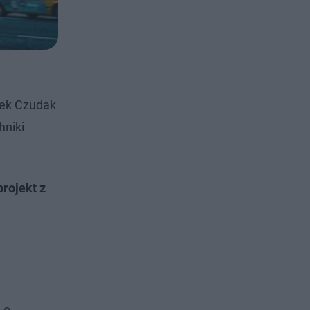
cek Czudak
hniki
projekt z
 o