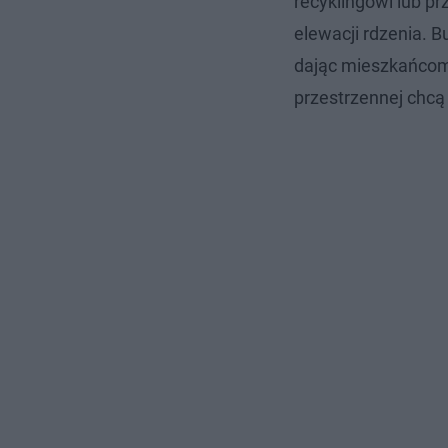
recyklingowi lub 
elewacji rdzenia. B
dając mieszkańcom 
przestrzennej chcą