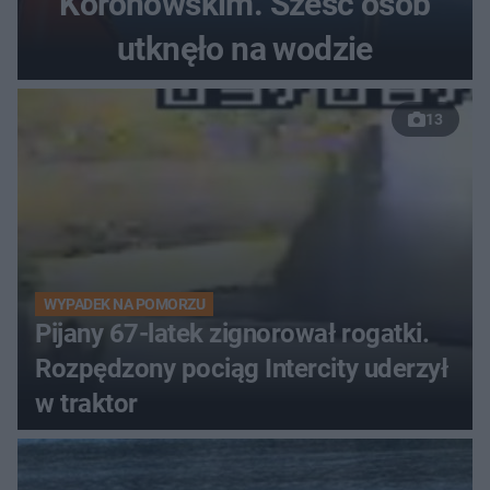
Koronowskim. Sześć osób
utknęło na wodzie
13
WYPADEK NA POMORZU
Pijany 67-latek zignorował rogatki.
Rozpędzony pociąg Intercity uderzył
w traktor