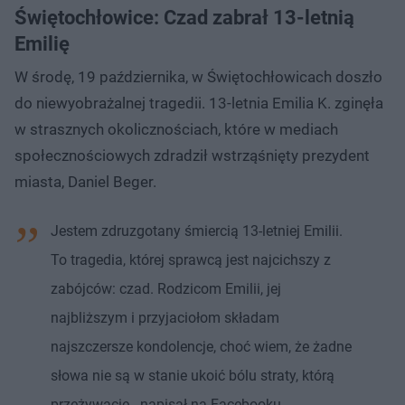
Świętochłowice: Czad zabrał 13-letnią
Emilię
W środę, 19 października, w Świętochłowicach doszło
do niewyobrażalnej tragedii. 13-letnia Emilia K. zginęła
w strasznych okolicznościach, które w mediach
społecznościowych zdradził wstrząśnięty prezydent
miasta, Daniel Beger.
Jestem zdruzgotany śmiercią 13-letniej Emilii.
To tragedia, której sprawcą jest najcichszy z
zabójców: czad. Rodzicom Emilii, jej
najbliższym i przyjaciołom składam
najszczersze kondolencje, choć wiem, że żadne
słowa nie są w stanie ukoić bólu straty, którą
przeżywacie - napisał na Facebooku.