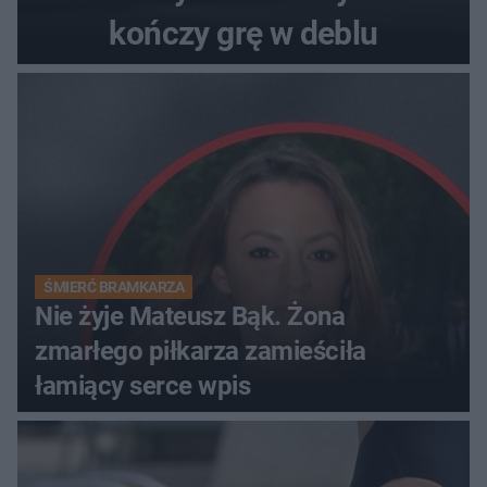
kończy grę w deblu
ŚMIERĆ BRAMKARZA
Nie żyje Mateusz Bąk. Żona
zmarłego piłkarza zamieściła
łamiący serce wpis