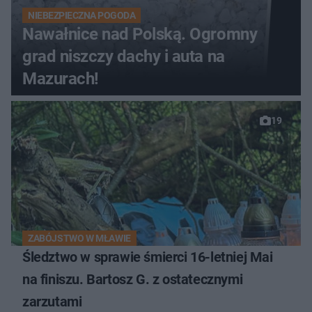
NIEBEZPIECZNA POGODA
Nawałnice nad Polską. Ogromny
grad niszczy dachy i auta na
Mazurach!
19
ZABÓJSTWO W MŁAWIE
Śledztwo w sprawie śmierci 16-letniej Mai
na finiszu. Bartosz G. z ostatecznymi
zarzutami