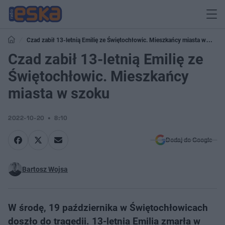
Czad zabił 13-letnią Emilię ze Świętochłowic. Mieszkańcy miasta w
szoku
Czad zabił 13-letnią Emilię ze
Świętochłowic. Mieszkańcy
miasta w szoku
2022-10-20
8:10
Dodaj do Google
Bartosz Wojsa
W środę, 19 października w Świętochłowicach
doszło do tragedii. 13-letnia Emilia zmarła w