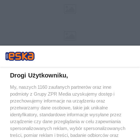
Drogi Użytkowniku,
My, naszych 1160 zaufanych partnerów oraz inne
Żaden utwór zamieszczony w serwisie nie może być powielany i
podmioty z Grupy ZPR Media uzyskujemy dostęp i
rozpowszechniany lub dalej rozpowszechniany w jakikolwiek sposób (w
tym także elektroniczny lub mechaniczny) na jakimkolwiek polu
przechowujemy informacje na urządzeniu oraz
eksploatacji w jakiejkolwiek formie, włącznie z umieszczaniem w Internecie
przetwarzamy dane osobowe, takie jak unikalne
bez pisemnej zgody właściciela praw. Jakiekolwiek użycie lub
wykorzystanie utworów w całości lub w części z naruszeniem prawa, tzn.
identyfikatory, standardowe informacje wysyłane przez
bez właściwej zgody, jest zabronione pod groźbą kary i może być ścigane
urządzenie czy dane przeglądania w celu zapewniania
prawnie.
spersonalizowanych reklam, wybór spersonalizowanych
treści, pomiar reklam i treści, badanie odbiorców oraz