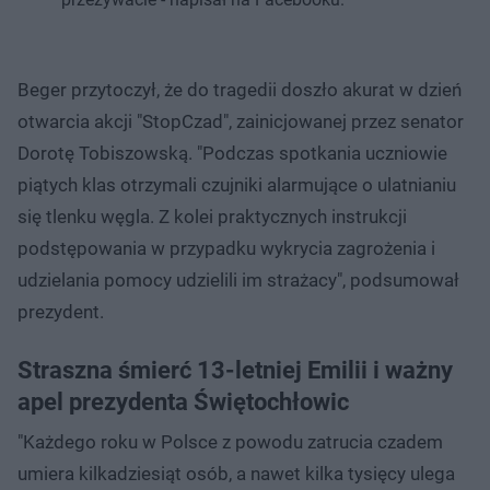
Beger przytoczył, że do tragedii doszło akurat w dzień
otwarcia akcji "StopCzad", zainicjowanej przez senator
Dorotę Tobiszowską. "Podczas spotkania uczniowie
piątych klas otrzymali czujniki alarmujące o ulatnianiu
się tlenku węgla. Z kolei praktycznych instrukcji
podstępowania w przypadku wykrycia zagrożenia i
udzielania pomocy udzielili im strażacy", podsumował
prezydent.
Straszna śmierć 13-letniej Emilii i ważny
apel prezydenta Świętochłowic
"Każdego roku w Polsce z powodu zatrucia czadem
umiera kilkadziesiąt osób, a nawet kilka tysięcy ulega