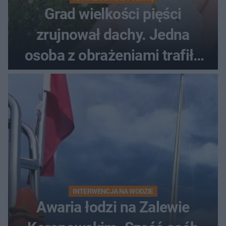
Grad wielkości pięści
zrujnował dachy. Jedna
osoba z obrażeniami trafiła
do szpitala
INTERWENCJA NA WODZIE
Awaria łodzi na Zalewie