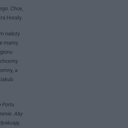
ego. Chce,
ra Horały.
ym należy
yce mamy
egionu
e chcemy
romny, a
 Jakub
 Portu
zenie. Aby
dyskusję,