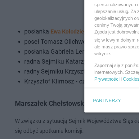
spersonalizowanych re
ulepszanie usług. Za
geolokalizacyjnych or
cenimy Twoją prywatno
posłanka
Ewa Kołodziej
Zgoda jest dobrowoln
się w lewym dolnym r
poseł Tomasz Olichwer
ale masz prawo sprzec
posłanka Gabriela Lenartowicz
witrynie.
radna Sejmiku Katarzyna Stachowicz
Zapoznaj się z poniż
radny Sejmiku Krzysztof Wolnik
internetowych. Szcze
Prywatności
i
Cookie
Krzysztof Klimosz - członek Zarządu Wo
PARTNERZY
Marszałek Chełstowski wzywa do dialog
W związku z sytuacją Sejmik Województwa Śląski
się odbyć spotkanie komisji.