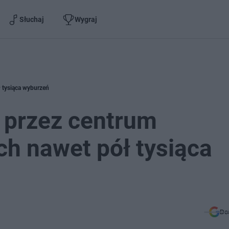
Słuchaj
Wygraj
 tysiąca wyburzeń
 przez centrum
h nawet pół tysiąca
Do