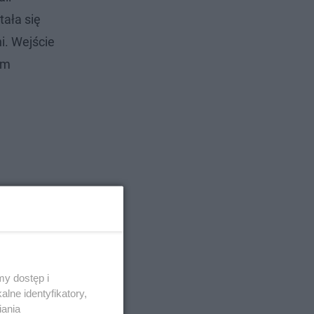
tała się
i. Wejście
im
y dostęp i
lne identyfikatory,
iania