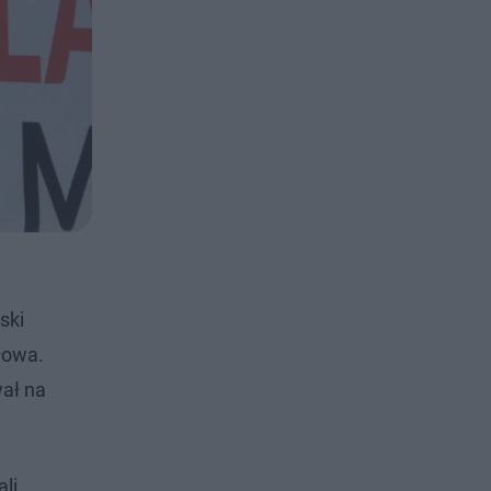
ski
łowa.
wał na
li