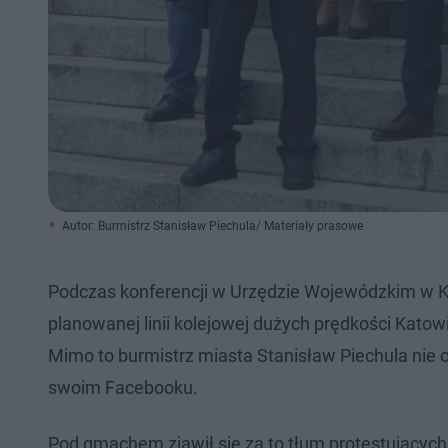
Autor: Burmistrz Stanisław Piechula/ Materiały prasowe
Podczas konferencji w Urzędzie Wojewódzkim w K
planowanej linii kolejowej dużych prędkości Katow
Mimo to burmistrz miasta Stanisław Piechula nie 
swoim Facebooku.
Pod gmachem zjawił się za to tłum protestujących m