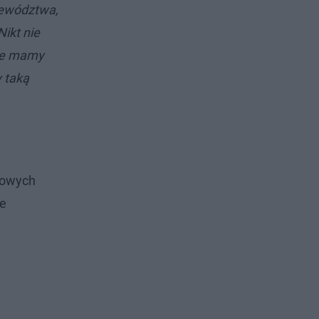
jewództwa,
ikt nie
nie mamy
 taką
nowych
ne