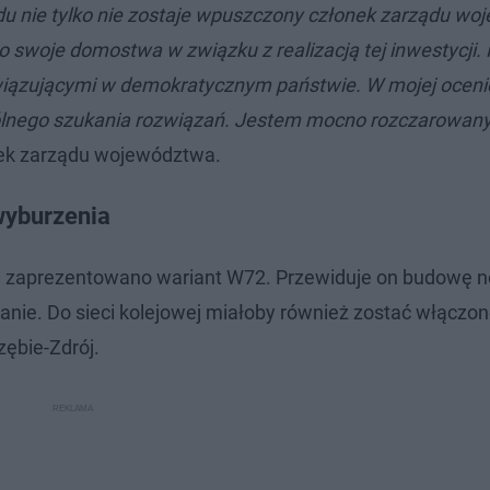
ądu nie tylko nie zostaje wpuszczony członek zarządu wo
 swoje domostwa w związku z realizacją tej inwestycji. N
 obowiązującymi w demokratycznym państwie. W mojej oce
pólnego szukania rozwiązań. Jestem mocno rozczarowany
nek zarządu województwa.
wyburzenia
m zaprezentowano wariant W72. Przewiduje on budowę 
anie. Do sieci kolejowej miałoby również zostać włączo
zębie-Zdrój.