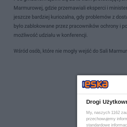
Marmurowej, gdzie przemawiali eksperci i ministe
jeszcze bardziej kuriozalna, gdy problemów z dost
było zablokowane przez pracowników ochrony i pol
możliwość udziału w konferencji.
Wśród osób, które nie mogły wejść do Sali Marmuro
Drogi Użytkow
My, naszych 1162 zau
przechowujemy informa
standardowe informac