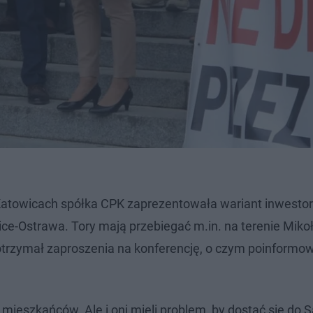
atowicach spółka CPK zaprezentowała wariant inwestor
ice-Ostrawa. Tory mają przebiegać m.in. na terenie Miko
otrzymał zaproszenia na konferencję, o czym poinformo
ieszkańców. Ale i oni mieli problem, by dostać się do Sa