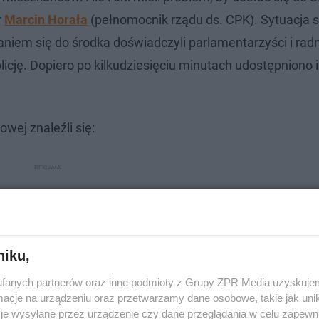
r
Marcin Horała
(pełnomocnik rządu ds. CPK). Sytuacja s
aniem się do środka doświadczyli parlamentarzyści i radn
icję. Dopiero po kilkudziesięciu minutach udostępniono 
wej znaleźli się:
niku,
fanych partnerów oraz inne podmioty z Grupy ZPR Media uzyskujem
cje na urządzeniu oraz przetwarzamy dane osobowe, takie jak unika
je wysyłane przez urządzenie czy dane przeglądania w celu zapewn