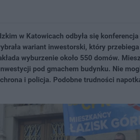
zkim w Katowicach odbyła się konferencja
brała wariant inwestorski, który przebiega
akłada wyburzenie około 550 domów. Mies
o inwestycji pod gmachem budynku. Nie mogl
ochrona i policja. Podobne trudności napotka