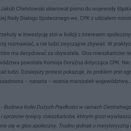
akub Chełstowski skierował pismo do wojewody śląski
iej Rady Dialogu Społecznego ws. CPK z udziałem minist
 przekuty w inwestycję stoi w kolizji z interesem społeczn
leży rozmawiać, a nie ludzi zwyczajnie zbywać. W prakt
wa, które ma decydować za obywatela. Głos mieszkańców r
wództwa powstała Komisja Doraźna dotycząca CPK. Ni
 ludzi. Dzisiejszy protest pokazuje, że problem jest og
 uzasadniona – narasta – ocenia marszałek województwa,
-
Budowa Kolei Dużych Prędkości w ramach Centralnego
i sprzeciw tysięcy mieszkańców, którym grozi wywłaszc
nie się w głos społeczny. Trudno jednak o merytoryczną 