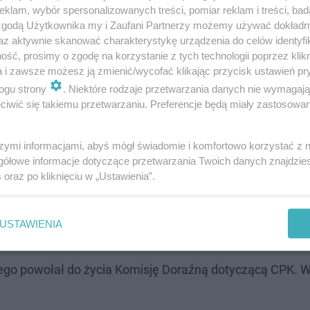
klam, wybór spersonalizowanych treści, pomiar reklam i treści, bad
 zgodą Użytkownika my i Zaufani Partnerzy możemy używać dokład
az aktywnie skanować charakterystykę urządzenia do celów identyfi
ść, prosimy o zgodę na korzystanie z tych technologii poprzez klikn
a i zawsze możesz ją zmienić/wycofać klikając przycisk ustawień pr
ogu strony
. Niektóre rodzaje przetwarzania danych nie wymagaj
iwić się takiemu przetwarzaniu. Preferencje będą miały zastosowanie
szymi informacjami, abyś mógł świadomie i komfortowo korzystać z
gółowe informacje dotyczące przetwarzania Twoich danych znajdzi
s
oraz po kliknięciu w „Ustawienia”.
jewództwa Śląskiego
USTAWIENIA
u z mieszkańcami regionu
ego powołał do życia Komisję Doraźną dotyczącą CPK. 