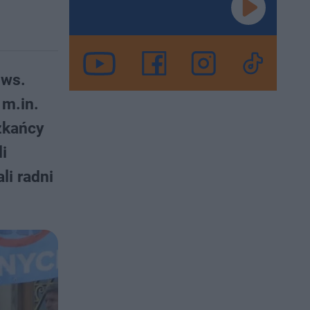
 ws.
 m.in.
zkańcy
i
li radni