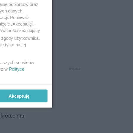
anie odbiorców oraz
nych danych
kacji. Ponieważ
ięcie „Akceptuję”.
ywatności znajdujący
ą zgody użytkownika,
 tylko na tej
 naszych serwisów
esz w
Polityce
Akceptuję
Wkrótce ma